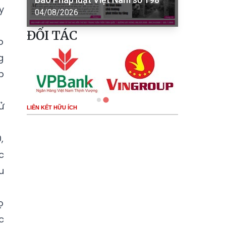
y
04/08/2026
ĐỐI TÁC
o
g
p
ử
LIÊN KẾT HỮU ÍCH
,
c
u
ọ
c