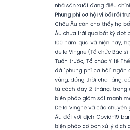
nhà sản xuất đang điều chỉn
Phung phí cơ hội vì bối rối t
Châu Âu còn cho thấy họ bối 
Âu chưa trải qua bất kỳ đợt
100 năm qua và hiện nay, họ 
de le Vingne (Tổ chức Bác sĩ 
Tuần trước, Tổ chức Y tế Th
đã "phung phí cơ hội" ngăn 
vàng, đồng thời cho rằng, c
từ cách đây 2 tháng, trong 
biện pháp giám sát mạnh mẽ
De le Vingne và các chuyên 
Âu đối với dịch Covid-19 ba
biện pháp cơ bản xử lý dịch 