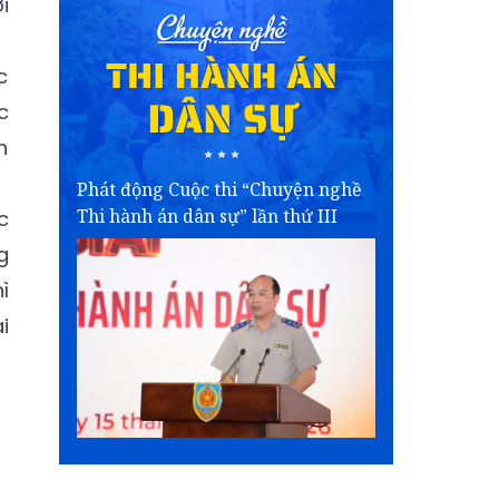
i
c
c
h
Phát động Cuộc thi “Chuyện nghề
Thi hành án dân sự” lần thứ III
c
g
ì
i