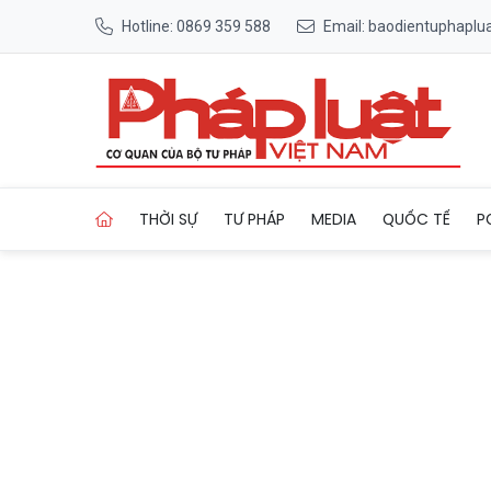
Hotline: 0869 359 588
Email: baodientuphapl
Trang chủ Tại sao châu Âu lạ
THỜI SỰ
TƯ PHÁP
MEDIA
QUỐC TẾ
P