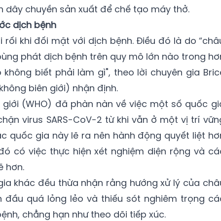
h dây chuyền sản xuất để chế tạo máy thở.
rước dịch bệnh
rối khi đối mặt với dịch bệnh. Điều đó là do “châ
 bùng phát dịch bệnh trên quy mô lớn nào trong hơ
không biết phải làm gì", theo lời chuyên gia Bric
không biên giới) nhận định.
ế giới (WHO) đã phàn nàn về việc một số quốc gi
chặn virus SARS-CoV-2 từ khi vẫn ở một vị trí vữn
ác quốc gia này lẽ ra nên hành động quyết liệt hơ
đó có việc thực hiện xét nghiệm diện rộng và cá
 hơn.
gia khác đều thừa nhận rằng hướng xử lý của châ
n đầu quá lỏng lẻo và thiếu sót nghiêm trọng cá
bệnh, chẳng hạn như theo dõi tiếp xúc.