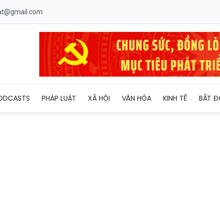
uat@gmail.com
i “sa lầy” trong trận chiến với Covid-19?
ODCASTS
PHÁP LUẬT
XÃ HỘI
VĂN HÓA
KINH TẾ
BẤT Đ