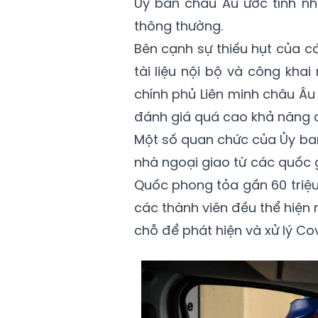
Ủy ban châu Âu ước tính nh
thông thường.
Bên cạnh sự thiếu hụt của cá
tài liệu nội bộ và công kha
chính phủ Liên minh châu Âu
đánh giá quá cao khả năng 
Một số quan chức của Ủy ban
nhà ngoại giao từ các quốc g
Quốc phong tỏa gần 60 triệu 
các thành viên đều thể hiện
chỗ để phát hiện và xử lý Cov