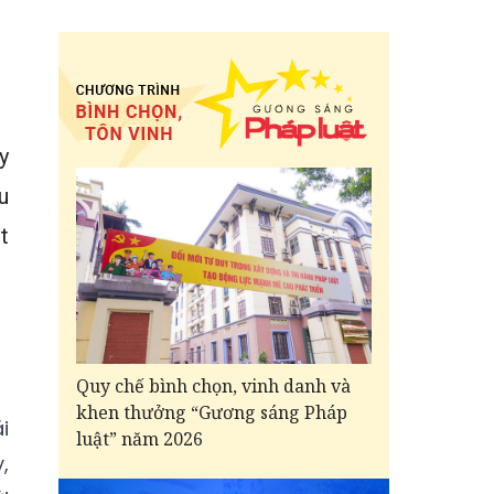
y
u
t
Quy chế bình chọn, vinh danh và
khen thưởng “Gương sáng Pháp
i
luật” năm 2026
,