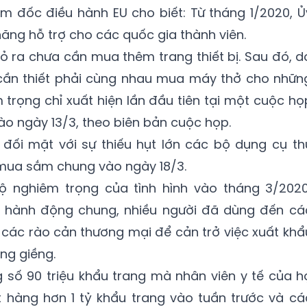
m đốc điều hành EU cho biết: Từ tháng 1/2020, Ủ
ăng hỗ trợ cho các quốc gia thành viên.
tỏ ra chưa cần mua thêm trang thiết bị. Sau đó, d
ự cần thiết phải cùng nhau mua máy thở cho nhữn
 trọng chỉ xuất hiện lần đầu tiên tại một cuộc họ
ào ngày 13/3, theo biên bản cuộc họp.
đối mặt với sự thiếu hụt lớn các bộ dụng cụ th
mua sắm chung vào ngày 18/3.
 nghiêm trọng của tình hình vào tháng 3/2020
o hành động chung, nhiều người đã dùng đến cá
các rào cản thương mại để cản trở việc xuất khẩ
áng giềng.
 số 90 triệu khẩu trang mà nhân viên y tế của h
 hàng hơn 1 tỷ khẩu trang vào tuần trước và cá