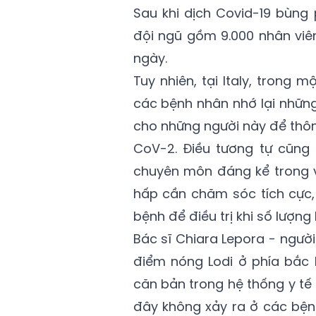
Sau khi dịch Covid-19 bùng
đội ngũ gồm 9.000 nhân viên
ngày.
Tuy nhiên, tại Italy, trong 
các bệnh nhân nhớ lại những
cho những người này để thôn
CoV-2. Điều tương tự cũng 
chuyên môn đáng kể trong v
hấp cần chăm sóc tích cực, 
bệnh để điều trị khi số lượn
Bác sĩ Chiara Lepora - người
điểm nóng Lodi ở phía bắc 
căn bản trong hệ thống y tế
đây không xảy ra ở các bệnh