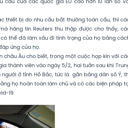
u cầu của các quốc gia EU cao hơn 10 lần so vớ
c thiết bị do nhu cầu bất thường toàn cầu, thì cá
i mà hãng tin Reuters thu thập được cho thấy, cá
 có thể đã làm xấu đi tình trạng của họ bằng các
đáp ứng của họ.
 châu Âu cho biết, trong một cuộc họp kín với cá
ia thành viên vào ngày 5/2, hai tuần sau khi Trun
người ở tỉnh Hồ Bắc, tức là gần bằng dân số Ý, th
 rằng họ hoàn toàn làm chủ và có các biện pháp tạ
id-19.