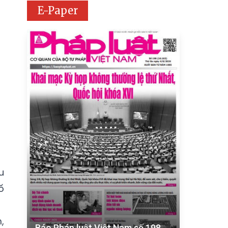
E-Paper
u
ố
,
Báo Pháp luật Việt Nam số 198