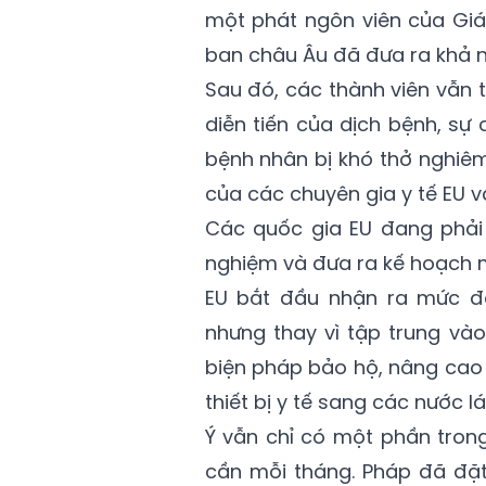
một phát ngôn viên của Giá
ban châu Âu đã đưa ra khả n
Sau đó, các thành viên vẫn 
diễn tiến của dịch bệnh, s
bệnh nhân bị khó thở nghiêm
của các chuyên gia y tế EU v
Các quốc gia EU đang phải 
nghiệm và đưa ra kế hoạch 
EU bắt đầu nhận ra mức độ
nhưng thay vì tập trung và
biện pháp bảo hộ, nâng cao 
thiết bị y tế sang các nước l
Ý vẫn chỉ có một phần trong
cần mỗi tháng. Pháp đã đặt