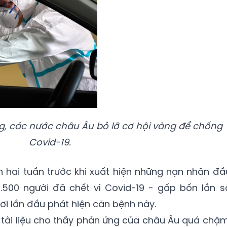
g, các nước châu Âu bỏ lỡ cơ hội vàng để chống
Covid-19.
 hai tuần trước khi xuất hiện những nạn nhân đầ
2.500 người đã chết vì Covid-19 - gấp bốn lần s
ơi lần đầu phát hiện căn bệnh này.
 tài liệu cho thấy phản ứng của châu Âu quá chậm