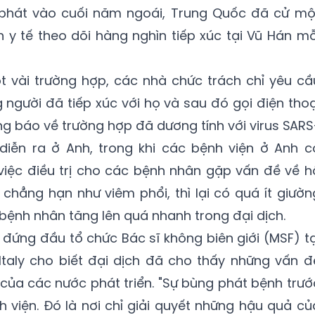
 phát vào cuối năm ngoái, Trung Quốc đã cử mộ
 y tế theo dõi hàng nghìn tiếp xúc tại Vũ Hán mỗ
một vài trường hợp, các nhà chức trách chỉ yêu cầ
 người đã tiếp xúc với họ và sau đó gọi điện thoạ
g báo về trường hợp đã dương tính với virus SARS
diễn ra ở Anh, trong khi các bệnh viện ở Anh c
iệc điều trị cho các bệnh nhân gặp vấn đề về h
chẳng hạn như viêm phổi, thì lại có quá ít giườn
g bệnh nhân tăng lên quá nhanh trong đại dịch.
 đứng đầu tổ chức Bác sĩ không biên giới (MSF) tạ
Italy cho biết đại dịch đã cho thấy những vấn đ
 của các nước phát triển. "Sự bùng phát bệnh trướ
 viện. Đó là nơi chỉ giải quyết những hậu quả củ