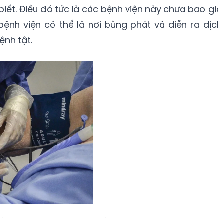
biết. Điều đó tức là các bệnh viện này chưa bao gi
 bệnh viện có thể là nơi bùng phát và diễn ra dịc
ệnh tật.