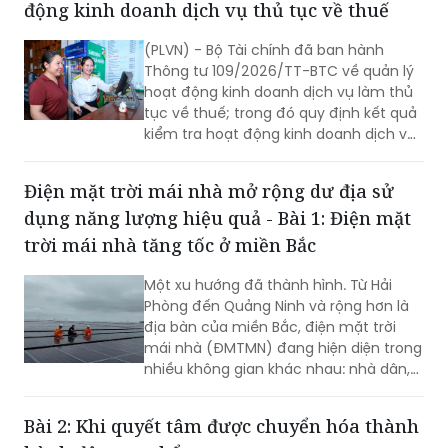
động kinh doanh dịch vụ thủ tục về thuế
dụng năng lượng hiệu quả.
(PLVN) - Bộ Tài chính đã ban hành
Thông tư 109/2026/TT-BTC về quản lý
hoạt động kinh doanh dịch vụ làm thủ
tục về thuế; trong đó quy định kết quả
kiểm tra hoạt động kinh doanh dịch vụ
làm thủ tục về thuế phải được công
khai trong 5 ngày làm việc.
Điện mặt trời mái nhà mở rộng dư địa sử
dụng năng lượng hiệu quả - Bài 1: Điện mặt
trời mái nhà tăng tốc ở miền Bắc
Một xu hướng đã thành hình. Từ Hải
Phòng đến Quảng Ninh và rộng hơn là
địa bàn của miền Bắc, điện mặt trời
mái nhà (ĐMTMN) đang hiện diện trong
nhiều không gian khác nhau: nhà dân,
cơ sở sản xuất, nhà máy, khu công
nghiệp và quan trọng hơn, các hệ
Bài 2: Khi quyết tâm được chuyển hóa thành
thống đã vận hành đang chứng minh