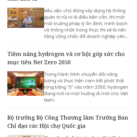
phát triển mới…
Nếu việc chủ động xây dựng hệ thống
quản trị rủi ro là điều kiện cần, thì một
môi trường pháp lý ổn định, minh bạch
và thống nhất trong thực thi sẽ là nền
tảng vững chắc để doanh nghiệp yên
tâm đầu tư dài hạn. Cùng với nỗ lực
nâng cao năng lực tuân thủ từ phía
Tiềm năng hydrogen và cơ hội góp sức cho
doanh nghiệp, việc tiếp tục hoàn thiện
mục tiêu Net Zero 2050
thể chế, tăng tính dự báo và thống
nhất trong áp dụng pháp luật sẽ tạo
Trong hành trình chuyển đổi năng
điều kiện cho hoạt động sản xuất, kinh
lượng và thực hiện cam kết phát thải
doanh phát triển bền vững.
ròng bằng “0” vào năm 2050, hydrogen
đang mở ra một hướng đi mới cho Việt
Nam.
Bộ trưởng Bộ Công Thương làm Trưởng Ban
Chỉ đạo các Hội chợ Quốc gia