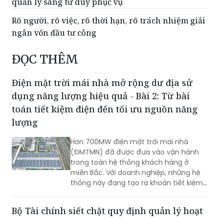
quản lý sang tư duy phục vụ
Rõ người, rõ việc, rõ thời hạn, rõ trách nhiệm giải
ngân vốn đầu tư công
ĐỌC THÊM
Điện mặt trời mái nhà mở rộng dư địa sử
dụng năng lượng hiệu quả - Bài 2: Từ bài
toán tiết kiệm điện đến tối ưu nguồn năng
lượng
Hơn 700MW điện mặt trời mái nhà
(ĐMTMN) đã được đưa vào vận hành
trong toàn hệ thống khách hàng ở
miền Bắc. Với doanh nghiệp, những hệ
thống này đang tạo ra khoản tiết kiệm
hàng tỷ đồng mỗi tháng. Kết quả này
cho thấy Việt Nam có thể tích hợp
Bộ Tài chính siết chặt quy định quản lý hoạt
nhiều mục tiêu trong cái nhìn mới về sử