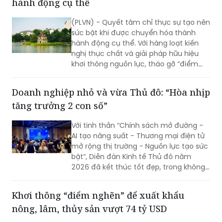
hành động cụ thể
được giá trị thực tế…
(PLVN) - Quyết tâm chỉ thực sự tạo nên
sức bật khi được chuyển hóa thành
hành động cụ thể. Với hàng loạt kiến
nghị thực chất và giải pháp hữu hiệu
khơi thông nguồn lực, tháo gỡ “điểm
nghẽn” về đầu tư, đất đai, hạ tầng và
môi trường kinh doanh (KD), hy vọng Hà
Doanh nghiệp nhỏ và vừa Thủ đô: “Hòa nhịp
Nội sẽ tạo nền tảng để mở rộng không
tăng trưởng 2 con số”
gian phát triển, hiện thực hóa mục tiêu
tăng trưởng cao và bền vững.
Với tinh thần “Chính sách mở đường -
AI tạo năng suất - Thương mại điện tử
mở rộng thị trường - Nguồn lực tạo sức
bật”, Diễn đàn Kinh tế Thủ đô năm
2026 đã kết thúc tốt đẹp, trong không
khí đổi mới, quyết tâm và khát vọng
phát triển mạnh mẽ của Thủ đô.
Khơi thông “điểm nghẽn” để xuất khẩu
nông, lâm, thủy sản vượt 74 tỷ USD