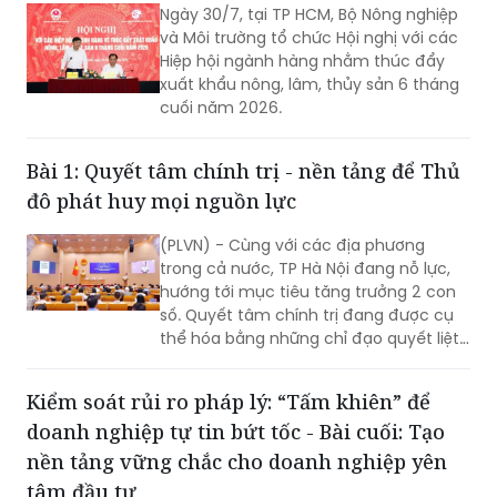
Ngày 30/7, tại TP HCM, Bộ Nông nghiệp
và Môi trường tổ chức Hội nghị với các
Hiệp hội ngành hàng nhằm thúc đẩy
xuất khẩu nông, lâm, thủy sản 6 tháng
cuối năm 2026.
Bài 1: Quyết tâm chính trị - nền tảng để Thủ
đô phát huy mọi nguồn lực
(PLVN) - Cùng với các địa phương
trong cả nước, TP Hà Nội đang nỗ lực,
hướng tới mục tiêu tăng trưởng 2 con
số. Quyết tâm chính trị đang được cụ
thể hóa bằng những chỉ đạo quyết liệt,
hành động đồng bộ và tinh thần dám
nghĩ, dám làm. Đây chính là những
Kiểm soát rủi ro pháp lý: “Tấm khiên” để
động lực quan trọng để TP khơi dậy
doanh nghiệp tự tin bứt tốc - Bài cuối: Tạo
khát vọng tăng trưởng, cũng là nền
tảng để Thủ đô phát huy mọi nguồn
nền tảng vững chắc cho doanh nghiệp yên
lực, tạo đà bứt phá trong giai đoạn
tâm đầu tư