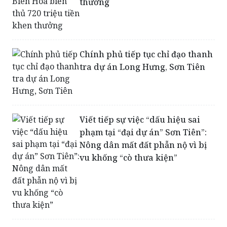
Chính phủ tiếp tục chỉ đạo thanh
tra dự án Long Hưng, Sơn Tiên
Viết tiếp sự việc “dấu hiệu sai
phạm tại “đại dự án” Sơn Tiên”:
Nông dân mất đất phẫn nộ vì bị
vu khống “cò thưa kiện”
Đồng Nai: Tranh cãi chuyện xe
quá tải tàn phá “con đường nhà