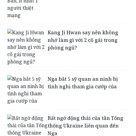
Hỏa hoạn nghi do cố ý ở Nhật
Bản, ít nhất 1 người thiệt mạng
Kang Ji Hwan say nên không
nhớ làm gì với 2 cô gái trong
phòng ngủ?
Nga bắt 5 sỹ quan an ninh bị
tình nghi tham gia cướp của