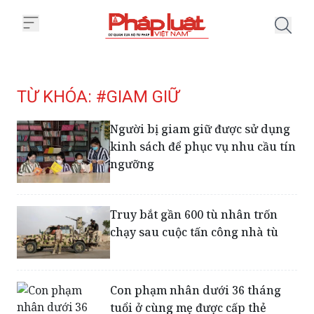
Trang chủ Tag
TỪ KHÓA: #GIAM GIỮ
Người bị giam giữ được sử dụng
kinh sách để phục vụ nhu cầu tín
ngưỡng
Truy bắt gần 600 tù nhân trốn
chạy sau cuộc tấn công nhà tù