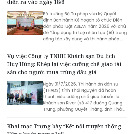
diễn ra vào ngày 18/8
về phổ biến, giáo dục pháp luật.
Bộ trưởng Bộ Tư pháp vừa ký Quyết
định Ban hành Kế hoạch tổ chức Diễn
đàn pháp luật ASEAN năm 2026 với chủ
đề “Ứng dụng trí tuệ nhân tạo (AI) trong
công tác xây dựng và thi hành pháp
luật trong kỷ nguyên số”. Diễn đàn dự
kiến sẽ diễn ra vào ngày 18/8 tới.
Vụ việc Công ty TNHH Khách sạn Du lịch
Huy Hùng: Khép lại việc cưỡng chế giao tài
sản cho người mua trúng đấu giá
Ngày 31/7/2026, Thi hành án dân sự
(THADS) tỉnh Thái Nguyên đã hoàn
thành việc cưỡng chế giao tài sản là
Khách sạn River (số 417 đường Quang
Trung, phường Quyết Thắng, tỉnh Thái
Nguyên) cho người mua trúng đấu giá
theo quy định của pháp luật. Đây là vụ
Khai mạc Trưng bày “Kết nối truyền thống –
án kinh doanh, thương mại có giá trị