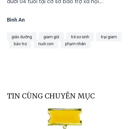
dưới 04 tuổi tại cơ sở bảo trợ xã hội....
Bình An
giáo dưỡng
giam giữ
trẻ sơ sinh
trại giam
bảo trợ
nuôi con
phạm nhân
TIN CÙNG CHUYÊN MỤC