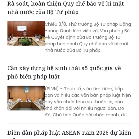
Việt Nam giai đoạn II” (EU JULE II), góp
Rà soát, hoàn thiện Quy chế bảo vệ bí mật
phần nâng cao năng lực của các cơ
nhà nước của Bộ Tư pháp
quan, tổ chức trong việc thực hiện các
cam kết quốc tế của Việt Nam về
Chiều 3/8, Thứ trưởng Bộ Tư pháp Đặng
quyền con người.
Hoàng Oanh làm việc với Văn phòng Bộ
về Quyết định của Bộ trưởng Bộ Tư
pháp ban hành Quy chế bảo vệ bí mật
nhà nước của Bộ Tư pháp.
Cần xây dựng hệ sinh thái số quốc gia về
phổ biến pháp luật
(PLVN) - Thực tế, việc tìm kiếm, tiếp
cận và hiểu các văn bản pháp luật hiện
nay vẫn chưa thực sự thuận lợi, còn
khó khăn đối với nhiều người dân. Do
đó, Chủ tịch Quốc hội nhấn mạnh, dự
thảo Luật Phổ biến, giáo dục pháp luật
(sửa đổi) cần nghiên cứu quy định rõ
Diễn đàn pháp luật ASEAN năm 2026 dự kiến
việc xây dựng hệ sinh thái số quốc gia