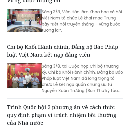
Vững bước tương lai”
lớn, việc tổ chức thi hành kéo dài gần 3
năm do phát sinh nhiều khó khăn,
Sáng 3/8, Viện Hàn lâm Khoa học xã hội
vướng mắc.
Việt Nam tổ chức Lễ khai mạc Trưng
bày “Kết nối truyền thống – Vững bước
tương lai”.
Chi bộ Khối Hành chính, Đảng bộ Báo Pháp
luật Việt Nam kết nạp đảng viên
Sáng 3/8, tại Cuộc họp Chi bộ thường
kỳ, Chi bộ Khối Hành chính, Đảng bộ Báo
Pháp luật Việt Nam đã long trọng tổ
chức Lễ kết nạp quần chúng ưu tú
Nguyễn Xuân Trường (Ban Thư ký tòa
soạn) vào Đảng.
Trình Quốc hội 2 phương án về cách thức
quy định phạm vi trách nhiệm bồi thường
của Nhà nước