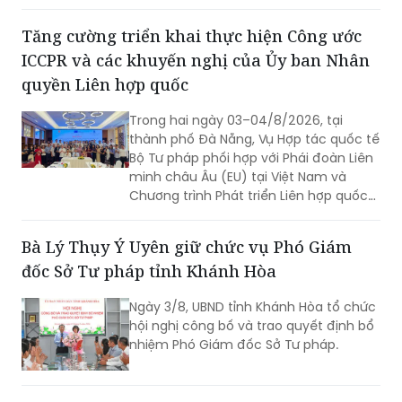
Tăng cường triển khai thực hiện Công ước
ICCPR và các khuyến nghị của Ủy ban Nhân
quyền Liên hợp quốc
Trong hai ngày 03–04/8/2026, tại
thành phố Đà Nẵng, Vụ Hợp tác quốc tế
Bộ Tư pháp phối hợp với Phái đoàn Liên
minh châu Âu (EU) tại Việt Nam và
Chương trình Phát triển Liên hợp quốc
(UNDP) tại Việt Nam tổ chức Hội thảo
về thực hiện các khuyến nghị của Ủy
Bà Lý Thụy Ý Uyên giữ chức vụ Phó Giám
ban Nhân quyền Liên hợp quốc đối với
đốc Sở Tư pháp tỉnh Khánh Hòa
Báo cáo định kỳ lần thứ tư của Việt
Nam về thực hiện Công ước quốc tế về
Ngày 3/8, UBND tỉnh Khánh Hòa tổ chức
các quyền dân sự và chính trị (ICCPR)
hội nghị công bố và trao quyết định bổ
và Hội nghị tập huấn về thực hiện Công
nhiệm Phó Giám đốc Sở Tư pháp.
ước ICCPR. Đây là chuỗi hoạt động
được triển khai trong khuôn khổ Dự án
“Tăng cường pháp luật và tư pháp tại