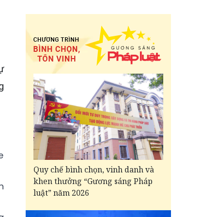
ự
g
e
Quy chế bình chọn, vinh danh và
khen thưởng “Gương sáng Pháp
h
luật” năm 2026