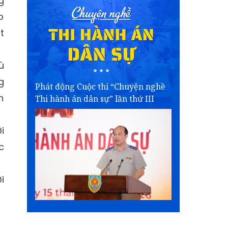
g
o
t
ù
g
Phát động Cuộc thi “Chuyện nghề
n
Thi hành án dân sự” lần thứ III
i
c
i