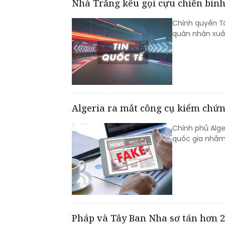
Nhà Trắng kêu gọi cựu chiến binh 
Chính quyền T
quân nhân xuất
Algeria ra mắt công cụ kiểm chứn
Chính phủ Alge
quốc gia nhằm 
Pháp và Tây Ban Nha sơ tán hơn 2