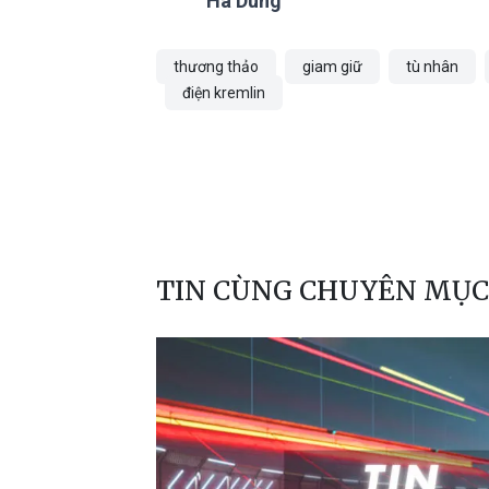
Hà Dung
thương thảo
giam giữ
tù nhân
điện kremlin
TIN CÙNG CHUYÊN MỤC