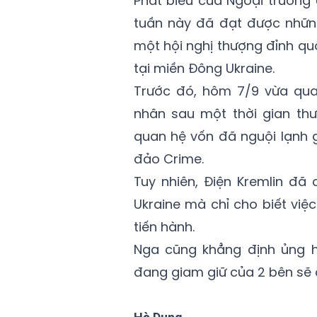
Phát biểu của Ngoại trưởng 
tuần này đã đạt được nhữ
một hội nghị thượng đỉnh q
tại miền Đông Ukraine.
Trước đó, hôm 7/9 vừa qua
nhân sau một thời gian thư
quan hệ vốn đã nguội lạnh 
đảo Crime.
Tuy nhiên, Điện Kremlin đã
Ukraine mà chỉ cho biết việ
tiến hành.
Nga cũng khẳng định ủng h
đang giam giữ của 2 bên sẽ 