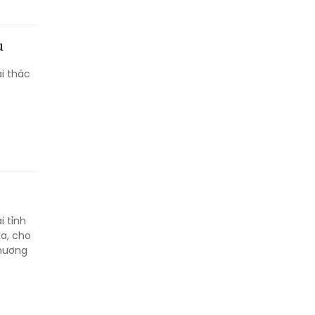
u
i thác
i tỉnh
a, cho
thương