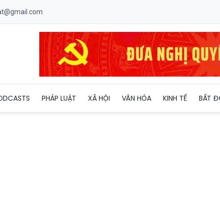
uat@gmail.com
sắp tiến hành đợt trao đổi tù nhân lớn thứ 2 với Nga
ODCASTS
PHÁP LUẬT
XÃ HỘI
VĂN HÓA
KINH TẾ
BẤT Đ