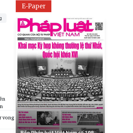
E-Paper
g
tên
ển
ử vong
Báo Pháp luật Việt Nam số 198