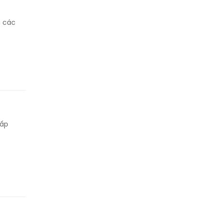
h các
cấp