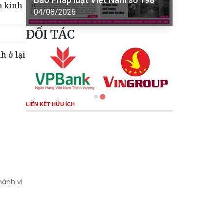
m kinh
04/08/2026
ĐỐI TÁC
h ở lại
LIÊN KẾT HỮU ÍCH
hành vi