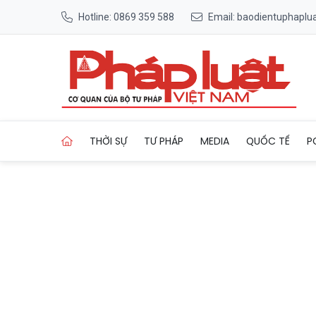
Hotline: 0869 359 588
Email: baodientuphapl
Trang chủ Ukraine thông báo 
THỜI SỰ
TƯ PHÁP
MEDIA
QUỐC TẾ
P