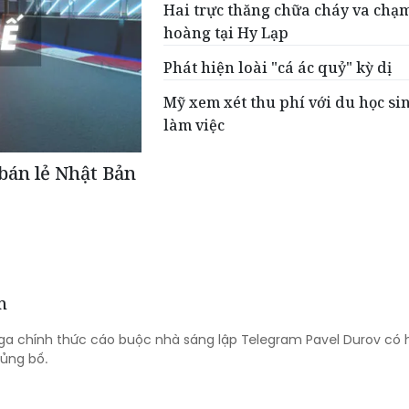
Hai trực thăng chữa cháy va chạ
hoàng tại Hy Lạp
Phát hiện loài "cá ác quỷ" kỳ dị
Mỹ xem xét thu phí với du học sin
làm việc
 bán lẻ Nhật Bản
m
a chính thức cáo buộc nhà sáng lập Telegram Pavel Durov có 
hủng bố.