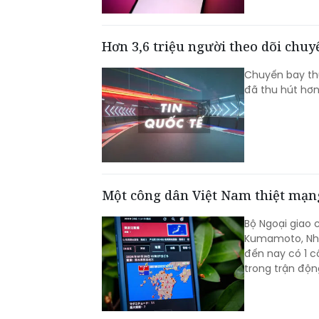
Hơn 3,6 triệu người theo dõi chu
Chuyến bay thử
đã thu hút hơn 
Một công dân Việt Nam thiệt mạng
Bộ Ngoại giao 
Kumamoto, Nhật
đến nay có 1 c
trong trận độn