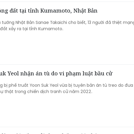
động đất tại tỉnh Kumamoto, Nhật Bản
 tướng Nhật Bản Sanae Takaichi cho biết, 13 người đã thiệt mạn
 đất xảy ra tại tỉnh Kumamoto.
k Yeol nhận án tù do vi phạm luật bầu cử
 bị phế truất Yoon Suk Yeol vừa bị tuyên bản án tù treo do đưa
sự thật trong chiến dịch tranh cử năm 2022.