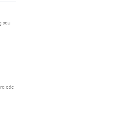
g sau
 ra các