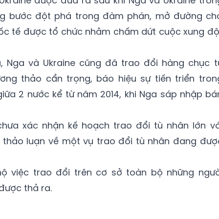
Ukraine được đưa ra sau khi Nga và Ukraine tron
ng bước đột phá trong đàm phán, mở đường ch
uốc tế được tổ chức nhằm chấm dứt cuộc xung độ
, Nga và Ukraine cũng đã trao đổi hàng chục t
ơng thảo cẩn trọng, báo hiệu sự tiến triển tron
giữa 2 nước kể từ năm 2014, khi Nga sáp nhập bá
 chưa xác nhận kế hoạch trao đổi tù nhân lớn vớ
c thảo luạn về một vụ trao đổi tù nhân đang đượ
ộ việc trao đổi trên cơ sở toàn bộ những ngườ
được thả ra.