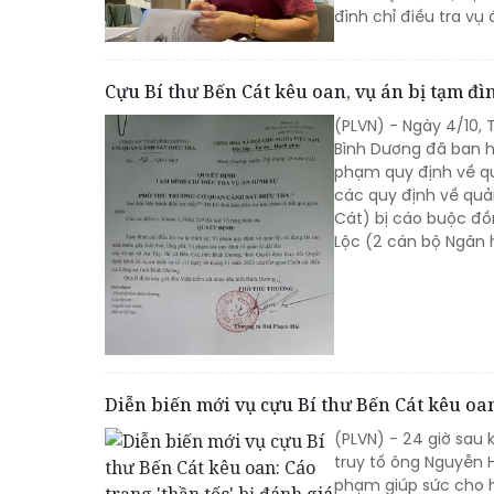
đình chỉ điều tra vụ
Cựu Bí thư Bến Cát kêu oan, vụ án bị tạm đì
(PLVN) - Ngày 4/10,
Bình Dương đã ban h
phạm quy định về qu
các quy định về quả
Cát) bị cáo buộc đ
Lộc (2 cán bộ Ngân h
Diễn biến mới vụ cựu Bí thư Bến Cát kêu oan:
(PLVN) - 24 giờ sau 
truy tố ông Nguyễn H
phạm giúp sức cho h