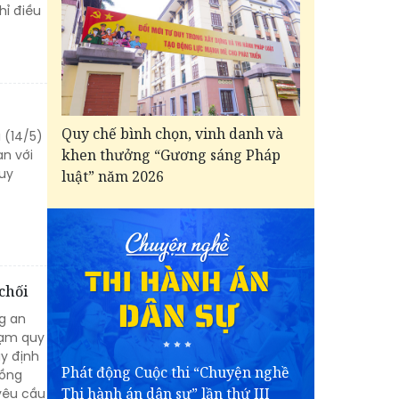
hỉ điều
Quy chế bình chọn, vinh danh và
 (14/5)
khen thưởng “Gương sáng Pháp
an với
guy
luật” năm 2026
chối
g an
hạm quy
uy định
Phát động Cuộc thi “Chuyện nghề
Hồng
Thi hành án dân sự” lần thứ III
 yêu cầu