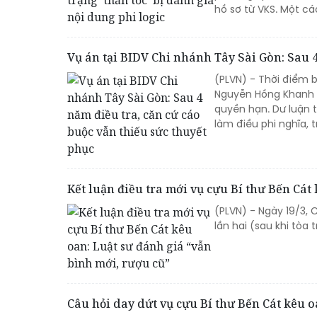
hồ sơ từ VKS. Một cáo
Vụ án tại BIDV Chi nhánh Tây Sài Gòn: Sau 4
(PLVN) - Thời điểm 
Nguyễn Hồng Khanh (
quyền hạn. Dư luận 
làm điều phi nghĩa, t
Kết luận điều tra mới vụ cựu Bí thư Bến Cát
(PLVN) - Ngày 19/3,
lần hai (sau khi tòa
Câu hỏi day dứt vụ cựu Bí thư Bến Cát kêu o