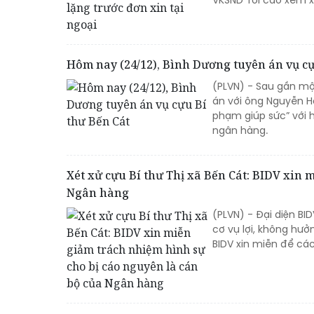
VKSND Tối cao xem xé
Hôm nay (24/12), Bình Dương tuyên án vụ cự
(PLVN) - Sau gần mộ
án với ông Nguyễn H
phạm giúp sức” với h
ngân hàng.
Xét xử cựu Bí thư Thị xã Bến Cát: BIDV xin
Ngân hàng
(PLVN) - Đại diện BI
cơ vụ lợi, không hưở
BIDV xin miễn để các