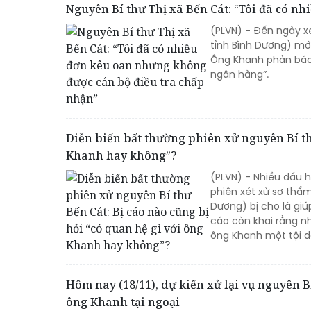
Nguyên Bí thư Thị xã Bến Cát: “Tôi đã có
(PLVN) - Đến ngày x
tỉnh Bình Dương) mới
Ông Khanh phản bác
ngân hàng”.
Diễn biến bất thường phiên xử nguyên Bí thư
Khanh hay không”?
(PLVN) - Nhiều dấu h
phiên xét xử sơ thẩ
Dương) bị cho là giú
cáo còn khai rằng nh
ông Khanh một tội 
Hôm nay (18/11), dự kiến xử lại vụ nguyên Bí
ông Khanh tại ngoại