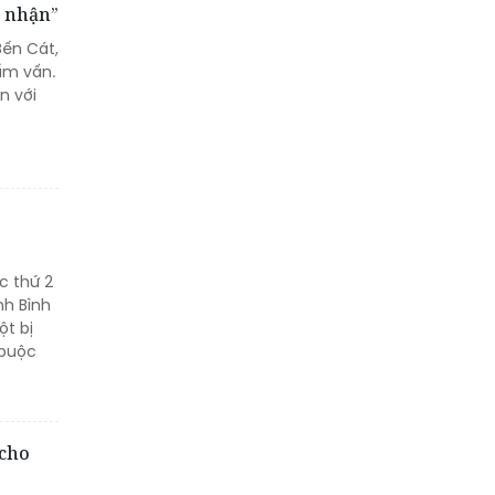
gì tạo nên sự minh bạch
p nhận”
của hơn 500.000 mã trúng
Bến Cát,
thưởng?
ẩm vấn.
n với
Khách hàng lựa chọn 750
căn nhà ở xã hội Phú
Cường Home – Phú Quý
trong hơn 3 giờ
c thứ 2
nh Bình
ột bị
 buộc
 cho