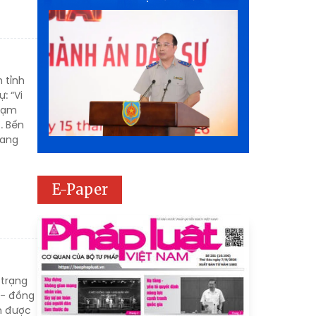
 tỉnh
: “Vi
phạm
. Bến
uang
E-Paper
 trạng
 - đồng
n được