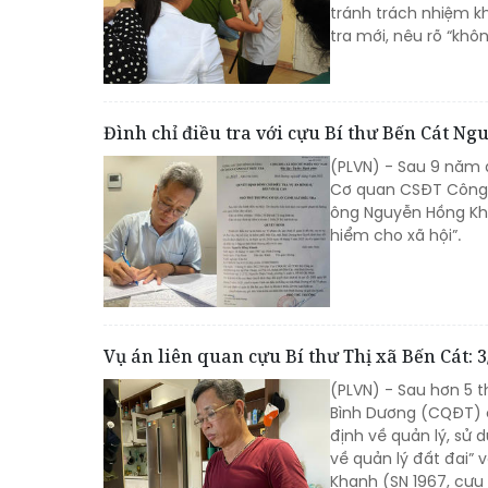
tránh trách nhiệm kh
tra mới, nêu rõ “khô
Đình chỉ điều tra với cựu Bí thư Bến Cát 
(PLVN) - Sau 9 năm đ
Cơ quan CSĐT Công an
ông Nguyễn Hồng Kha
hiểm cho xã hội”.
Vụ án liên quan cựu Bí thư Thị xã Bến Cát: 
(PLVN) - Sau hơn 5 
Bình Dương (CQĐT) 
định về quản lý, sử 
về quản lý đất đai” 
Khanh (SN 1967, cựu 