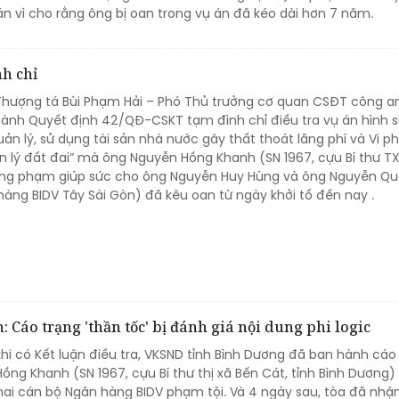
 án vì cho rằng ông bị oan trong vụ án đã kéo dài hơn 7 năm.
nh chỉ
 Thượng tá Bùi Phạm Hải – Phó Thủ trưởng cơ quan CSĐT công an
ành Quyết định 42/QĐ-CSKT tạm đình chỉ điều tra vụ án hình sự
ản lý, sử dụng tài sản nhà nước gây thất thoát lãng phí và Vi 
n lý đất đai” mà ông Nguyễn Hồng Khanh (SN 1967, cựu Bí thư TX
ồng phạm giúp sức cho ông Nguyễn Huy Hùng và ông Nguyễn Q
àng BIDV Tây Sài Gòn) đã kêu oan từ ngày khởi tố đến nay .
 Cáo trạng 'thần tốc' bị đánh giá nội dung phi logic
khi có Kết luận điều tra, VKSND tỉnh Bình Dương đã ban hành cáo
ồng Khanh (SN 1967, cựu Bí thư thị xã Bến Cát, tỉnh Bình Dương)
ai cán bộ Ngân hàng BIDV phạm tội. Và 4 ngày sau, tòa đã nhậ