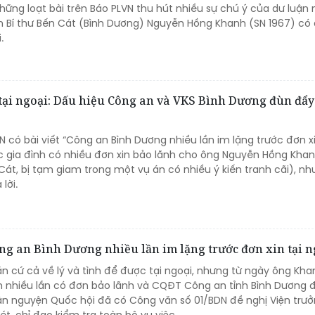
hững loạt bài trên Báo PLVN thu hút nhiều sự chú ý của dư luận
ên Bí thư Bến Cát (Bình Dương) Nguyễn Hồng Khanh (SN 1967) có
i.
t tại ngoại: Dấu hiệu Công an và VKS Bình Dương đùn đẩy
N có bài viết “Công an Bình Dương nhiều lần im lặng trước đơn xi
ệc gia đình có nhiều đơn xin bảo lãnh cho ông Nguyễn Hồng Kha
 Cát, bị tạm giam trong một vụ án có nhiều ý kiến tranh cãi), n
lời.
ông an Bình Dương nhiều lần im lặng trước đơn xin tại n
n cứ cả về lý và tình để được tại ngoại, nhưng từ ngày ông Kha
nh nhiều lần có đơn bảo lãnh và CQĐT Công an tỉnh Bình Dương 
Dân nguyện Quốc hội đã có Công văn số 01/BDN đề nghị Viện trư