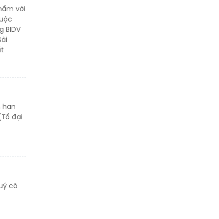
thẩm với
buộc
g BIDV
Sài
ất
n hạn
(Tổ đại
uý cô