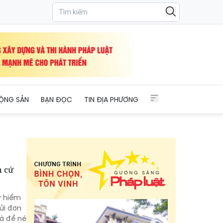
ỘNG SẢN
BẠN ĐỌC
TIN ĐỊA PHƯƠNG
n cứ
y hiểm
ửi đơn
là để né