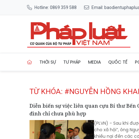
Hotline: 0869 359 588
Email: baodientuphapl
Trang chủ Tag
THỜI SỰ
TƯ PHÁP
MEDIA
QUỐC TẾ
P
TỪ KHÓA: #NGUYỄN HỒNG KH
Diễn biến sự việc liên quan cựu Bí thư Bế
đình chỉ chưa phù hợp
(PLVN) - Sau khi đượ
cho xã hội”, ông Ngu
khiếu nại đến các c