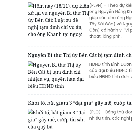
(PLVN) - Theo dự kiế
ông Nguyễn Hồng Kha
giúp sức cho ông N
Tây Sài Gòn) và Ngu
Gòn) có hành vi “Vi 
thoát, lãng phí”.
Nguyên Bí thư Thị ủy Bến Cát bị tạm đình c
HĐND tỉnh Bình Dươn
của đại biểu HĐND t
biểu HĐND tỉnh đơn v
Khởi tố, bắt giam 3 “đại gia” gây mê, cướp t
(PLO) - Bằng thủ đoạ
nhiều tiền, các nghi