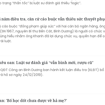
 trạng “thần tốc” bị luật sư đánh giá thiếu “logic”.
 năm điều tra, căn cứ cáo buộc vẫn thiếu sức thuyết phụ
bị cáo buộc “đồng phạm giúp sức” với hai cán bộ ngân hàng, ôn
SN 1967, nguyên Bí thư Bến Cát, Bình Dương) là người có chức v
từng hiểu nhầm ông Khanh đã lợi dụng chức vụ, quyền hạn để o
rái luật.
 kêu oan: Luật sư đánh giá “vẫn bình mới, rượu cũ”
 CQĐT Công an Bình Dương ban hành kết luận điều tra (KLĐT) bổ
 trả hồ sơ ngày 24/12/2019).
an: 'Bố học dốt chưa được về hả mẹ?'