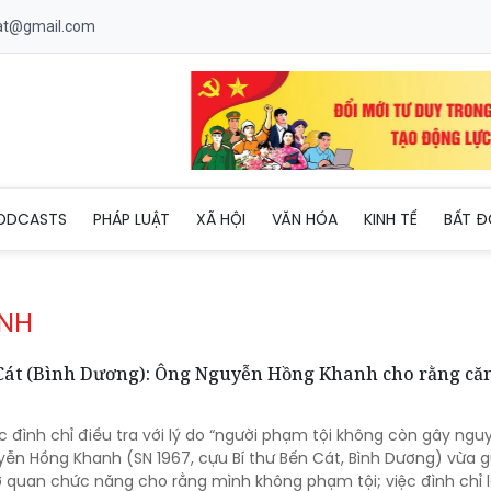
uat@gmail.com
ODCASTS
PHÁP LUẬT
XÃ HỘI
VĂN HÓA
KINH TẾ
BẤT Đ
ANH
n Cát (Bình Dương): Ông Nguyễn Hồng Khanh cho rằng că
c đình chỉ điều tra với lý do “người phạm tội không còn gây ngu
yễn Hồng Khanh (SN 1967, cựu Bí thư Bến Cát, Bình Dương) vừa g
ơ quan chức năng cho rằng mình không phạm tội; việc đình chỉ 