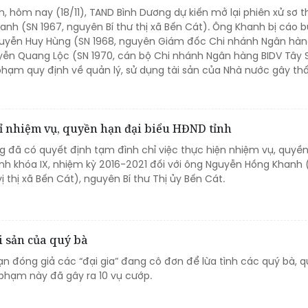
n, hôm nay (18/11), TAND Bình Dương dự kiến mở lại phiên xử sơ 
nh (SN 1967, nguyên Bí thư thị xã Bến Cát). Ông Khanh bị cáo 
guyễn Huy Hùng (SN 1968, nguyên Giám đốc Chi nhánh Ngân hàn
yễn Quang Lộc (SN 1970, cán bộ Chi nhánh Ngân hàng BIDV Tây 
phạm quy định về quản lý, sử dụng tài sản của Nhà nước gây th
hỉ nhiệm vụ, quyền hạn đại biểu HĐND tỉnh
g đã có quyết định tạm đình chỉ việc thực hiện nhiệm vụ, quyề
ỉnh khóa IX, nhiệm kỳ 2016-2021 đối với ông Nguyễn Hồng Khanh 
ị thị xã Bến Cát), nguyên Bí thư Thị ủy Bến Cát.
ài sản của quý bà
n đóng giả các “đại gia” đang cô đơn để lừa tình các quý bà, q
 phạm này đã gây ra 10 vụ cướp.