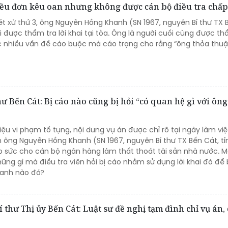
 nhiều đơn kêu oan nhưng không được cán bộ điều tra chấ
ét xử thứ 3, ông Nguyễn Hồng Khanh (SN 1967, nguyên Bí thư TX 
 được thẩm tra lời khai tại tòa. Ông là người cuối cùng được th
 nhiều vấn đề cáo buộc mà cáo trạng cho rằng “ông thỏa thuậ
 Bến Cát: Bị cáo nào cũng bị hỏi “có quan hệ gì với ông
iệu vi phạm tố tụng, nội dung vụ án được chỉ rõ tại ngày làm việ
m ông Nguyễn Hồng Khanh (SN 1967, nguyên Bí thư TX Bến Cát, tỉ
p sức cho cán bộ ngân hàng làm thất thoát tài sản nhà nước. M
ững gì mà điều tra viên hỏi bị cáo nhằm sử dụng lời khai đó để
danh nào đó?
 thư Thị ủy Bến Cát: Luật sư đề nghị tạm đình chỉ vụ án,