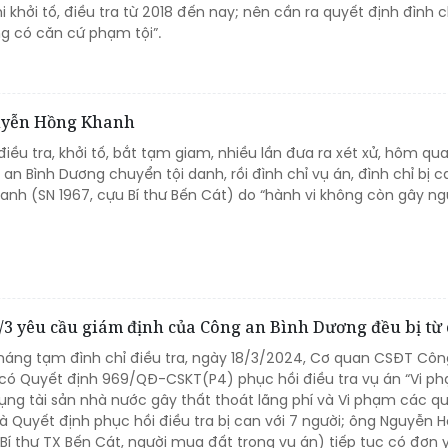
i khởi tố, điều tra từ 2018 đến nay; nên cần ra quyết định đình c
ng có căn cứ phạm tội”.
Nguyễn Hồng Khanh
iều tra, khởi tố, bắt tạm giam, nhiều lần đưa ra xét xử, hôm qua
 Bình Dương chuyển tội danh, rồi đình chỉ vụ án, đình chỉ bị c
nh (SN 1967, cựu Bí thư Bến Cát) do “hành vi không còn gây n
3/3 yêu cầu giám định của Công an Bình Dương đều bị từ 
tháng tạm đình chỉ điều tra, ngày 18/3/2024, Cơ quan CSĐT Côn
có Quyết định 969/QĐ-CSKT(P4) phục hồi điều tra vụ án “Vi p
dụng tài sản nhà nước gây thất thoát lãng phí và Vi phạm các q
và Quyết định phục hồi điều tra bị can với 7 người; ông Nguyễn 
Bí thư TX Bến Cát, người mua đất trong vụ án) tiếp tục có đơn