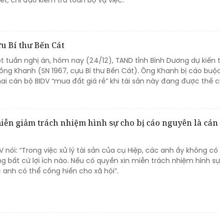
t, chỉ đạo kiểm tra toàn bộ vụ việc.
u Bí thư Bến Cát
t tuần nghị án, hôm nay (24/12), TAND tỉnh Bình Dương dự kiến 
ồng Khanh (SN 1967, cựu Bí thư Bến Cát). Ông Khanh bị cáo buộ
ai cán bộ BIDV “mua đất giá rẻ” khi tài sản này đang được thế c
 miễn giảm trách nhiệm hình sự cho bị cáo nguyên là cán
DV nói: “Trong việc xử lý tài sản của cụ Hiệp, các anh ấy không c
ng bất cứ lợi ích nào. Nếu có quyền xin miễn trách nhiệm hình sự
 anh có thể cống hiến cho xã hội”.