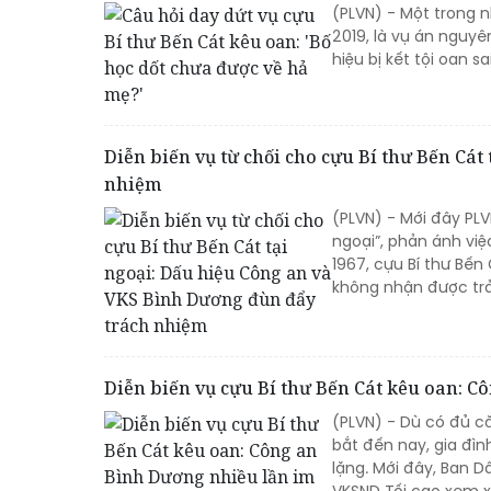
(PLVN) - Một trong n
2019, là vụ án nguy
hiệu bị kết tội oan sa
Diễn biến vụ từ chối cho cựu Bí thư Bến Cá
nhiệm
(PLVN) - Mới đây PLV
ngoại”, phản ánh vi
1967, cựu Bí thư Bến
không nhận được trả 
Diễn biến vụ cựu Bí thư Bến Cát kêu oan: C
(PLVN) - Dù có đủ că
bắt đến nay, gia đì
lặng. Mới đây, Ban 