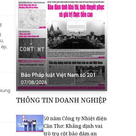
c
g
ụ,
 ép,
Báo Pháp luật Việt Nam số 201
07/08/2026
 sung
THÔNG TIN DOANH NGHIỆP
50 năm Công ty Nhiệt điện
Cần Thơ: Khẳng định vai
trò trụ cột bảo đảm an