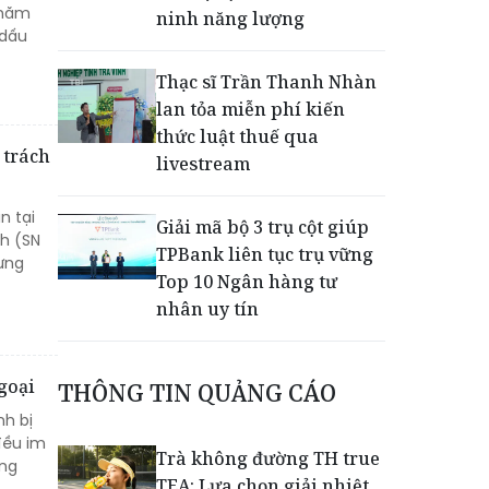
 năm
ninh năng lượng
 dấu
Thạc sĩ Trần Thanh Nhàn
lan tỏa miễn phí kiến
thức luật thuế qua
 trách
livestream
n tại
Giải mã bộ 3 trụ cột giúp
nh (SN
TPBank liên tục trụ vững
hưng
Top 10 Ngân hàng tư
nhân uy tín
EVNHCMC kỷ niệm 50 năm
goại
THÔNG TIN QUẢNG CÁO
thành lập và đón nhận
nh bị
Huân chương Lao động
đều im
Hạng 3
Trà không đường TH true
ởng
TEA: Lựa chọn giải nhiệt