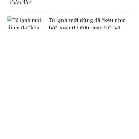
chơi mới dành cho các bạn gái
“chân dài“
Tủ lạnh mới dùng đã “kêu như
bò”, siêu thị điện máy HC “vô
can“?
Báo điện tử Pháp luật Việt Nam
Giấy phép xuất bản số 180/GP-BTTTT ngày 5/7/2024
Cơ quan chủ quản: Bộ Tư pháp
Tổng biên tập: Tiến sĩ Vũ Hoài Nam