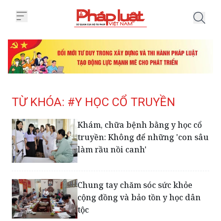
Trang chủ Tag
TỪ KHÓA: #Y HỌC CỔ TRUYỀN
Khám, chữa bệnh bằng y học cổ
truyền: Không để những 'con sâu
làm rầu nồi canh'
Chung tay chăm sóc sức khỏe
cộng đồng và bảo tồn y học dân
tộc