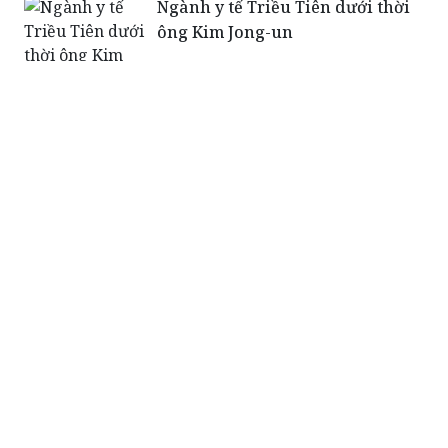
Ngành y tế Triều Tiên dưới thời
ông Kim Jong-un
Người học trung cấp, CĐ có thể
học liên thông lên thạc sĩ ngành
dược
Hà Nội đặt chỉ tiêu 100% bệnh
viện đa khoa có khoa y học cổ
truyền trong năm 2019