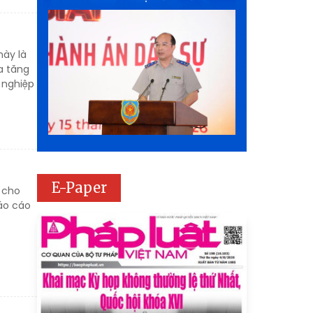
này là
a tăng
 nghiệp
E-Paper
 cho
áo cáo