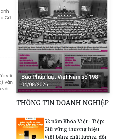
doanh
ợc Cờ
ối với
Báo Pháp luật Việt Nam số 198
C) vẫn
04/08/2026
 với
THÔNG TIN DOANH NGHIỆP
52 năm Khóa Việt - Tiệp:
Giữ vững thương hiệu
Việt bằng chất lượng, đổi