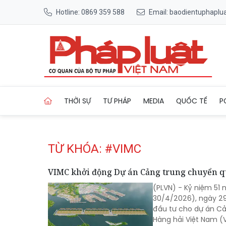
Hotline: 0869 359 588
Email: baodientuphapl
Trang chủ Tag
THỜI SỰ
TƯ PHÁP
MEDIA
QUỐC TẾ
P
TỪ KHÓA: #VIMC
VIMC khởi động Dự án Cảng trung chuyển quố
(PLVN) - Kỷ niệm 51
30/4/2026), ngày 29
đầu tư cho dự án Cả
Hàng hải Việt Nam (