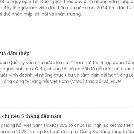
024 là ngày nghỉ Tết Dương lịch theo quy định nhưng với những 
hì đây là ngày làm việc đầu tiên của năm mới 2024 bắt đầu từ 
í thế nhộn nhịp, sôi nổi và khẩn trương.
quả đấm thép'
 ban Quản lý vốn nhà nước là một “mái nhà” thì 19 tập đoàn, tổ
 người anh, em. Ở đó, chúng tôi có cơ hội để gắn kết; có quan 
uất, kinh doanh, vì những mục tiêu và tầm nhìn dài hạn”, ông L
 Tổng công ty Hàng hải Việt Nam (VIMC) trao đổi với
PLVN
.
 chỉ tiêu 6 tháng đầu năm
y Hàng hải Việt Nam (VIMC) vừa tổ chức Hội nghị sơ kết và triển
ối năm 2023. Trong đó, hoạt động tại Cảng Đà Nẵng tăng trưở