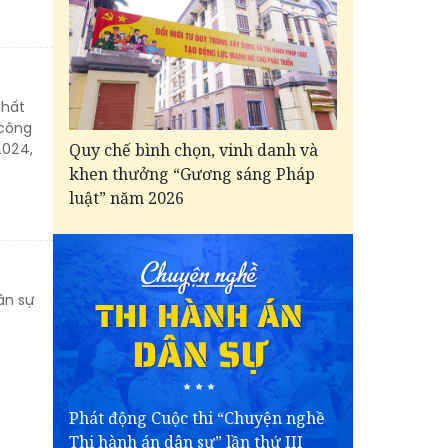
chất
 công
2024,
Quy chế bình chọn, vinh danh và
khen thưởng “Gương sáng Pháp
luật” năm 2026
ân sự
Phát động Cuộc thi “Chuyện nghề
Thi hành án dân sự” lần thứ III