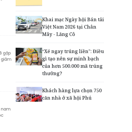
Động lực cho doanh
nghiệp nhà nước: Giải bài
toán thưởng vượt kế
Khai mạc Ngày hội Bán tải
hoạch
Việt Nam 2026 tại Chân
Mây - Lăng Cô
Phú Quốc - Thiên đường
lập nghiệp của người trẻ
“Xé ngay trúng liền”: Điều
ẽ gặp
toàn cầu
gì tạo nên sự minh bạch
n giảm
của hơn 500.000 mã trúng
thưởng?
Khách hàng lựa chọn 750
căn nhà ở xã hội Phú
Cường Home – Phú Quý
t nam
trong hơn 3 giờ
ộc
Thông báo tìm người