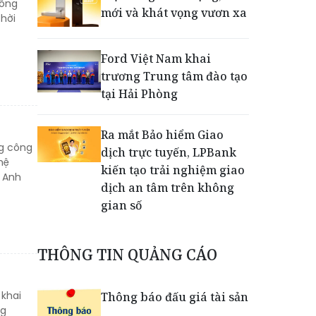
công
mới và khát vọng vươn xa
thời
Ford Việt Nam khai
trương Trung tâm đào tạo
tại Hải Phòng
Ra mắt Bảo hiểm Giao
ng công
dịch trực tuyến, LPBank
hệ
kiến tạo trải nghiệm giao
ê Anh
dịch an tâm trên không
gian số
Dấu mốc khẳng định năng
THÔNG TIN QUẢNG CÁO
lực vận hành và thích ứng
của TCIT
 khai
Thông báo đấu giá tài sản
ng