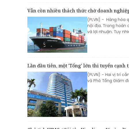
Vẫn còn nhiều thách thức chờ doanh nghiệp
(PLVN) - Hàng hóa q
nội địa. Trong hoàn 
và lợi nhuận. Tuy nh
Lần đầu tiên, một 'Tổng' lớn thi tuyển cạnh 
(PLVN) - Hai vị trí 
và Phó Tổng Giám đố