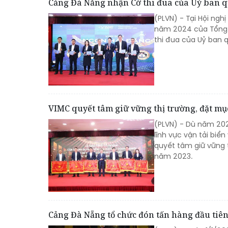
Cảng Đà Nẵng nhận Cờ thi đua của Uỷ ban q
(PLVN) - Tại Hội ngh
năm 2024 của Tổng 
thi đua của Uỷ ban 
VIMC quyết tâm giữ vững thị trường, đặt mụ
(PLVN) - Dù năm 202
lĩnh vực vận tải biể
quyết tâm giữ vững t
năm 2023.
Cảng Đà Nẵng tổ chức đón tấn hàng đầu tiê