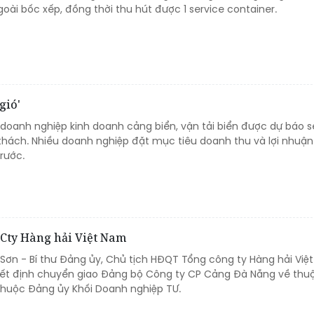
oài bốc xếp, đồng thời thu hút được 1 service container.
gió'
doanh nghiệp kinh doanh cảng biển, vận tải biển được dự báo s
 thách. Nhiều doanh nghiệp đặt mục tiêu doanh thu và lợi nhuậ
rước.
Cty Hàng hải Việt Nam
 Sơn - Bí thư Đảng ủy, Chủ tịch HĐQT Tổng công ty Hàng hải Việ
ết định chuyển giao Đảng bộ Công ty CP Cảng Đà Nẵng về thu
thuộc Đảng ủy Khối Doanh nghiệp TƯ.