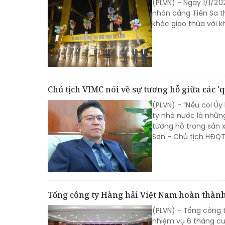
(PLVN) - Ngày 1/1/2
nhân cảng Tiên Sa t
khắc giao thừa với kh
Chủ tịch VIMC nói về sự tương hỗ giữa các '
(PLVN) - “Nếu coi Ủy
ty nhà nước là những
tương hỗ trong sản x
Sơn - Chủ tịch HĐQT
Tổng công ty Hàng hải Việt Nam hoàn thành
(PLVN) - Tổng công t
nhiệm vụ 6 tháng cu