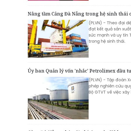
Nâng tầm Cảng Đà Nẵng trong hệ sinh thái 
(PLVN) - Theo đại d
đạt kết quả sản xuấ
sức mạnh và uy tín T
trong hệ sinh thái.
Ủy ban Quản lý vốn 'nhắc' Petrolimex đầu tư 
(PLVN) - Tập đoàn X
phép nghiên cứu quy
Bộ GTVT về việc xây