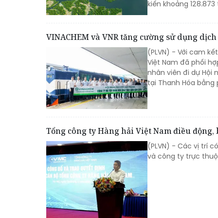
kiến khoảng 128.873 
VINACHEM và VNR tăng cường sử dụng dịch
(PLVN) - Với cam kế
Việt Nam đã phối hợ
nhân viên đi dự Hội
tại Thanh Hóa bằng 
Tổng công ty Hàng hải Việt Nam điều động, 
(PLVN) - Các vị trí
và công ty trực thuộ