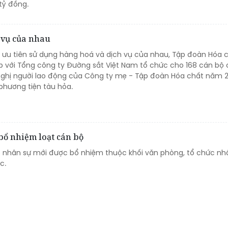
tỷ đồng.
 vụ của nhau
t ưu tiên sử dụng hàng hoá và dịch vụ của nhau, Tập đoàn Hóa 
p với Tổng công ty Đường sắt Việt Nam tổ chức cho 168 cán bộ
 nghị người lao động của Công ty mẹ - Tập đoàn Hóa chất năm 
phương tiện tàu hỏa.
bổ nhiệm loạt cán bộ
 có nhân sự mới được bổ nhiệm thuộc khối văn phòng, tổ chức nh
c.