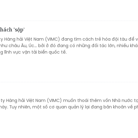
khách 'sộp’
ty Hàng hải Việt Nam (VIMC) đang tìm cách trẻ hóa đội tàu để v
 như châu Âu, Úc… bởi ở đó đang có những đối tác lớn, nhiều kh
 lĩnh vực vận tải biển quốc tế.
ty Hàng hải Việt Nam (VIMC) muốn thoái thêm vốn Nhà nước tạ
 này. Tuy nhiên, một số cơ quan quản lý lại đang băn khoăn về 