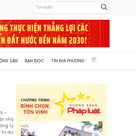
ỘNG SẢN
BẠN ĐỌC
TIN ĐỊA PHƯƠNG
5 –
ận nhà
công ty
 tư dự