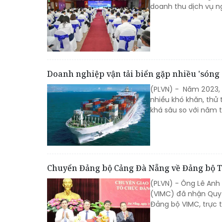
doanh thu dịch vụ ng
Doanh nghiệp vận tải biển gặp nhiều 'sóng 
(PLVN) - Năm 2023, 
nhiều khó khăn, thử
khá sâu so với năm t
Chuyển Đảng bộ Cảng Đà Nẵng về Đảng bộ T
(PLVN) - Ông Lê Anh
(VIMC) đã nhận Quy
Đảng bộ VIMC, trực 