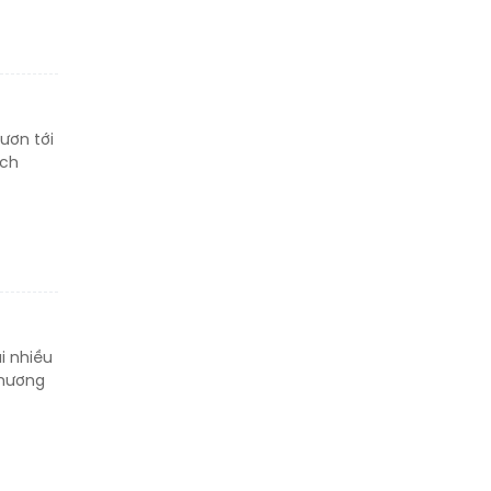
thân
Thông báo tìm người
thân
ươn tới
ách
i nhiều
phương