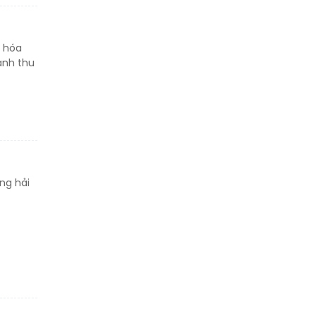
g hóa
anh thu
ng hải