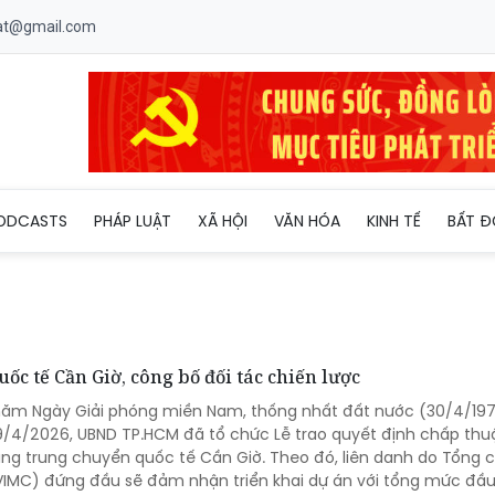
uat@gmail.com
ODCASTS
PHÁP LUẬT
XÃ HỘI
VĂN HÓA
KINH TẾ
BẤT Đ
c tế Cần Giờ, công bố đối tác chiến lược
 năm Ngày Giải phóng miền Nam, thống nhất đất nước (30/4/197
/4/2026, UBND TP.HCM đã tổ chức Lễ trao quyết định chấp thu
ng trung chuyển quốc tế Cần Giờ. Theo đó, liên danh do Tổng 
VIMC) đứng đầu sẽ đảm nhận triển khai dự án với tổng mức đầu