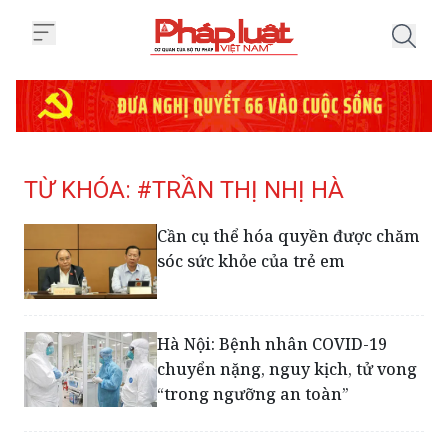
Trang chủ Tag
TỪ KHÓA: #TRẦN THỊ NHỊ HÀ
Cần cụ thể hóa quyền được chăm
sóc sức khỏe của trẻ em
Hà Nội: Bệnh nhân COVID-19
chuyển nặng, nguy kịch, tử vong
“trong ngưỡng an toàn”