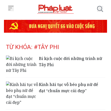
Trang chủ Tag
TỪ KHÓA: #TÂY PHI
Bi kịch cuộc đời những trinh nữ
Tây Phi
Kinh hãi tục vỗ béo phụ nữ để
đạt “chuẩn mực cái đẹp”
Nghi vấn loài khủng long chưa
bị tuyệt chủng?- Bài 1: Loài vật