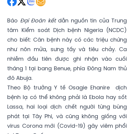
Báo
Đại Đoàn kết
dẫn nguồn tin của Trung
tâm Kiểm soát Dịch bệnh Nigeria (NCDC)
cho biết: Căn bệnh này có các triệu chứng
như nôn mửa, sưng tấy và tiêu chảy. Ca
nhiễm đầu tiên được ghi nhận vào cuối
tháng 1 tại bang Benue, phía Đông Nam thủ
đô Abuja.
Theo Bộ trưởng Y tế Osagie Ehanire dịch
bệnh lạ có thể không phải là Ebola hay sốt
Lassa, hai loại dịch chết người từng bùng
phát tại Tây Phi, và cũng không giống với
virus Corona mới (Covid-19) gây viêm phổi
tại Trung Quốc.
Đến thời điểm hiện tại, các bác sĩ Nigeria