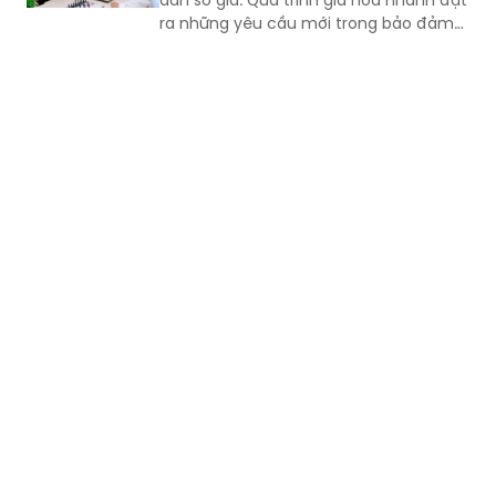
tuổi, từ chủ động dự phòng cho đến
chăm sóc sức khỏe liên tục, toàn diện
và dài hạn. Để đáp ứng đòi hỏi đó, hàng
loạt chủ trương, chính sách mới đã
được ban hành, thúc đẩy quá trình từ
tái cấu trúc pháp luật đến chuyển đổi
mô hình y tế.