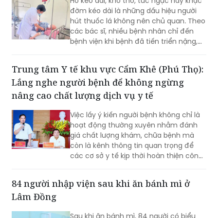
các bác sĩ, nhiều bệnh nhân chỉ đến
bệnh viện khi bệnh đã tiến triển nặng,
trong khi phần lớn các bệnh lý hô hấp
nguy hiểm như bệnh phổi tắc nghẽn
Trung tâm Y tế khu vực Cẩm Khê (Phú Thọ):
mạn tính (COPD), viêm phế quản mạn
Lắng nghe người bệnh để không ngừng
hay ung thư phổi đều có liên quan đến
việc hút thuốc lá hoặc thường xuyên
nâng cao chất lượng dịch vụ y tế
tiếp xúc với khói thuốc.
Việc lấy ý kiến người bệnh không chỉ là
hoạt động thường xuyên nhằm đánh
giá chất lượng khám, chữa bệnh mà
còn là kênh thông tin quan trọng để
các cơ sở y tế kịp thời hoàn thiện công
tác quản lý, nâng cao chất lượng phục
vụ. Với tinh thần lấy người bệnh làm
84 người nhập viện sau khi ăn bánh mì ở
trung tâm, Trung tâm Y tế khu vực
Lâm Đồng
Cẩm Khê luôn duy trì đối thoại trực tiếp
với người bệnh, coi đây là giải pháp
Sau khi ăn bánh mì, 84 người có biểu
thiết thực để xây dựng môi trường
hiện đau bụng, tiêu chảy, nôn ói, nghi
khám, chữa bệnh ngày càng văn minh,
ngộ độc thức ăn.
thân thiện và hiệu quả.