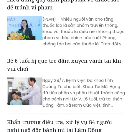
(PLVN) - Nhiều người vẫn cho rằng
thuốc lào là sản phẩm truyền thống,
khác với thuốc lá điếu nên không thuộc
phạm vi điều chỉnh của Luật Phòng,
chống tác hại của thuốc lá. Trao đổi với
phóng viên Báo Pháp luật Việt Nam, Ths.
Nguyễn Thị Thu Hương - chuyên gia về
Bé 6 tuổi bị que tre đâm xuyên vành tai khi
phòng, chống tác hại của thuốc lá
vui chơi
khẳng định đây là cách hiểu không
đúng. Thuốc lào là một dạng thuốc lá
Ngày 29/7, Bệnh viện Đa khoa tỉnh
theo quy định của pháp luật, vì vậy mọi
Quảng Trị cho biết, Khoa Tai Mũi Họng
quy định về địa điểm cấm hút, xử phạt
đã tiếp nhận và phẫu thuật thành công
vi phạm và trách nhiệm của người
cho bệnh nhi H.M.V. (6 tuổi, trú tại thôn
quản lý đều được áp dụng tương tự
Đồng Tâm, xã Nam Cửa Việt, tỉnh
như đối với thuốc lá điếu.
Quảng Trị) bị que tre đâm xuyên vành
tai trái.
Khẩn trương điều tra, xử lý vụ 84 người
nghi ngộ độc bánh mì tại Lâm Đồng
Cục An toàn thực phẩm, Bộ Y tế vừa có