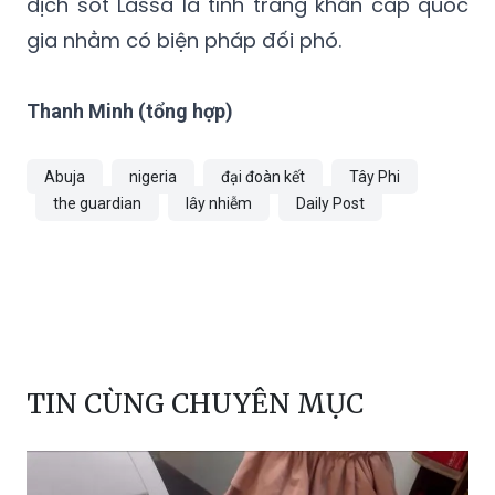
Thanh Minh (tổng hợp)
Abuja
nigeria
đại đoàn kết
Tây Phi
the guardian
lây nhiễm
Daily Post
TIN CÙNG CHUYÊN MỤC