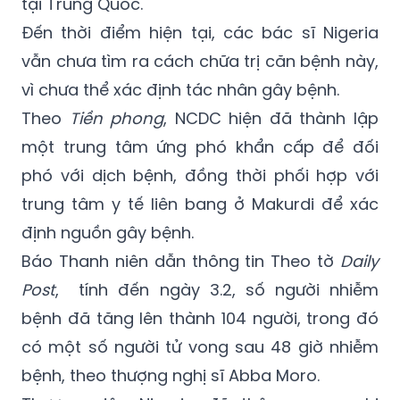
vẫn chưa tìm ra cách chữa trị căn bệnh này,
vì chưa thể xác định tác nhân gây bệnh.
Theo
Tiền phong
, NCDC hiện đã thành lập
một trung tâm ứng phó khẩn cấp để đối
phó với dịch bệnh, đồng thời phối hợp với
trung tâm y tế liên bang ở Makurdi để xác
định nguồn gây bệnh.
Báo Thanh niên dẫn thông tin Theo tờ
Daily
Post
, tính đến ngày 3.2, số người nhiễm
bệnh đã tăng lên thành 104 người, trong đó
có một số người tử vong sau 48 giờ nhiễm
bệnh, theo thượng nghị sĩ Abba Moro.
Thượng viện Nigeria đã thông qua nghị
quyết yêu cầu Bộ Y tế điều động chuyên gia