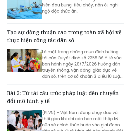
Tạo sự đồng thuận cao trong toàn xã hội về
thực hiện công tác dân số
Là một trong những mục đích hướng
tới của Quyết định số 2358 Bộ Y tế vừa
ban hành ngày 28/7/2026 hướng dẫn
truyền thông, vận động, giáo dục về
dân số, trên cơ sở Khoản 3 Điều 10 Luật
Dân số số 113/2025/QH15 ngày
10/12/2025, có hiệu lực từ ngày
Bài 2: Từ tái cấu trúc pháp luật đến chuyển
1/7/2026.
đổi mô hình y tế
(PLVN) - Việt Nam đang chạy đua với
thời gian khi chỉ còn hơn một thập kỷ
nữa sẽ chính thức bước vào giai đoạn
dân số già. Quá trình già hóa nhanh đặt
ra những yêu cầu mới trong bảo đảm
quyền được sống khỏe của người cao