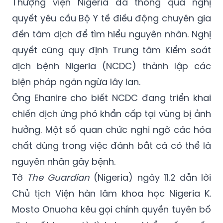
đến tâm dịch để tìm hiểu nguyên nhân. Nghị
quyết cũng quy định Trung tâm Kiểm soát
dịch bệnh Nigeria (NCDC) thành lập các
biện pháp ngăn ngừa lây lan.
Ông Ehanire cho biết NCDC đang triển khai
chiến dịch ứng phó khẩn cấp tại vùng bị ảnh
hưởng. Một số quan chức nghi ngờ các hóa
chất dùng trong việc đánh bắt cá có thể là
nguyên nhân gây bệnh.
Tờ
The Guardian
(Nigeria) ngày 11.2 dẫn lời
Chủ tịch Viện hàn lâm khoa học Nigeria K.
Mosto Onuoha kêu gọi chính quyền tuyên bố
dịch sốt Lassa là tình trang khẩn cấp quốc
gia nhằm có biện pháp đối phó.