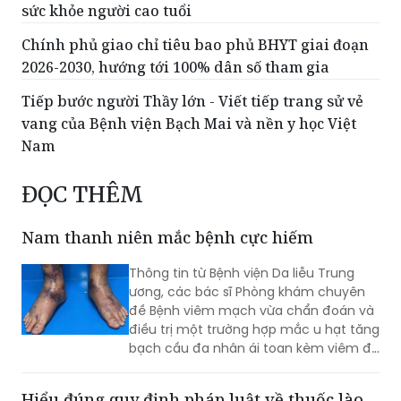
2026-2030, hướng tới 100% dân số tham gia
Tiếp bước người Thầy lớn - Viết tiếp trang sử vẻ
vang của Bệnh viện Bạch Mai và nền y học Việt
Nam
ĐỌC THÊM
Nam thanh niên mắc bệnh cực hiếm
Thông tin từ Bệnh viện Da liễu Trung
ương, các bác sĩ Phòng khám chuyên
đề Bệnh viêm mạch vừa chẩn đoán và
điều trị một trường hợp mắc u hạt tăng
bạch cầu đa nhân ái toan kèm viêm đa
mạch (Eosinophilic Granulomatosis
with Polyangiitis - EGPA) – một bệnh lý
Hiểu đúng quy định pháp luật về thuốc lào
viêm mạch máu kích thước nhỏ và
để tránh vi phạm
trung bình rất hiếm gặp, đặc biệt ở
người châu Á.