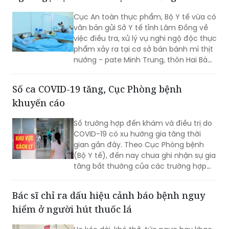
văn bản gửi Sở Y tế tỉnh Lâm Đồng về
việc điều tra, xử lý vụ nghi ngộ độc thực
phẩm xảy ra tại cơ sở bán bánh mì thịt
nướng - pate Minh Trung, thôn Hai Bà
Trưng, xã Nam Ban Lâm Hà.
Số ca COVID-19 tăng, Cục Phòng bệnh
khuyến cáo
Số trường hợp đến khám và điều trị do
COVID-19 có xu hướng gia tăng thời
gian gần đây. Theo Cục Phòng bệnh
(Bộ Y tế), đến nay chưa ghi nhận sự gia
tăng bất thường của các trường hợp
nặng hoặc tử vong do COVID-19. Tuy
nhiên, mọi người, đặc biệt 6 nhóm
Bác sĩ chỉ ra dấu hiệu cảnh báo bệnh nguy
người có nguy cơ cao vẫn phải chủ
hiểm ở người hút thuốc lá
động phòng bệnh...
Ho kéo dài, khó thở, tức ngực hay khạc
đờm kéo dài là những dấu hiệu người
hút thuốc lá không nên chủ quan. Theo