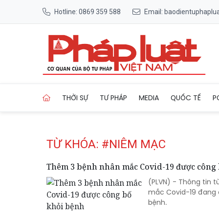
Hotline: 0869 359 588
Email: baodientuphapl
Trang chủ Tag
THỜI SỰ
TƯ PHÁP
MEDIA
QUỐC TẾ
P
TỪ KHÓA: #NIÊM MẠC
Thêm 3 bệnh nhân mắc Covid-19 được công 
(PLVN) - Thông tin t
mắc Covid-19 đang đi
bệnh.