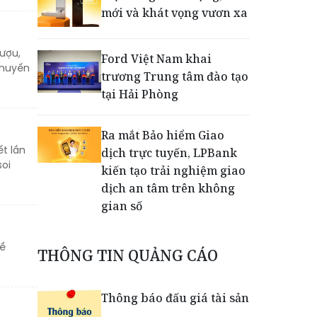
mới và khát vọng vươn xa
rượu,
Ford Việt Nam khai
khuyến
trương Trung tâm đào tạo
tại Hải Phòng
Ra mắt Bảo hiểm Giao
t lần
dịch trực tuyến, LPBank
soi
kiến tạo trải nghiệm giao
dịch an tâm trên không
gian số
Dấu mốc khẳng định năng
về
THÔNG TIN QUẢNG CÁO
lực vận hành và thích ứng
của TCIT
Thông báo đấu giá tài sản