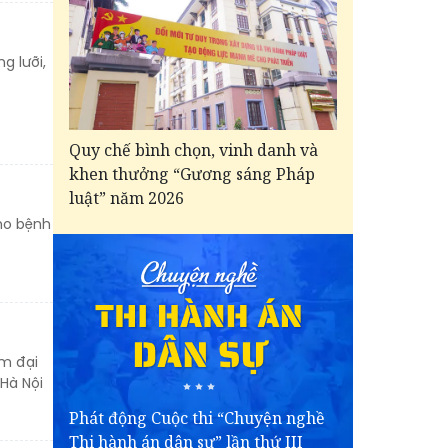
g lưỡi,
Quy chế bình chọn, vinh danh và
khen thưởng “Gương sáng Pháp
luật” năm 2026
ho bệnh
ểm đại
Hà Nội
Phát động Cuộc thi “Chuyện nghề
Thi hành án dân sự” lần thứ III