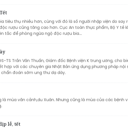
Tết
bia tiêu thụ nhiều hơn, cùng với đó là số người nhập viện do say 
ộ độc rượu cũng tăng cao hơn. Cục An toàn thực phẩm, Bộ Y tế 
n tắc để phòng ngừa ngộ độc rượu bia...
dày
GS-TS Trần Văn Thuấn, Giám đốc Bệnh viện K trung ương, cho biế
kết hợp với các chuyên gia Nhật Bản ứng dụng phương pháp nội 
c chẩn đoán sớm ung thư dạ dày.
g là mùa vãn cảnh,du Xuân. Nhưng cũng là mùa của các bệnh 
.
ịp lễ, tết