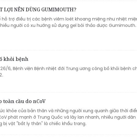
IỆT LỢI NÊN DÙNG GUMIMOUTH?
ể hỗ trợ điều trị các bệnh viêm loét khoang miệng như nhiệt miện
uả, nhiều người có xu hướng sử dụng gel bôi thảo dược Gumimouth.
ố khỏi bệnh
 26/6, Bệnh viện Bệnh nhiệt đới Trung ương công bố khỏi bệnh c
2.
ấp toàn cầu do nCoV
sức khỏe của bản thân và những người xung quanh giữa thời đi
CoV phát mạnh ở Trung Quốc và lây lan nhanh, nhiều người dân 
 bị vật "bất ly thân" là chiếc khẩu trang.