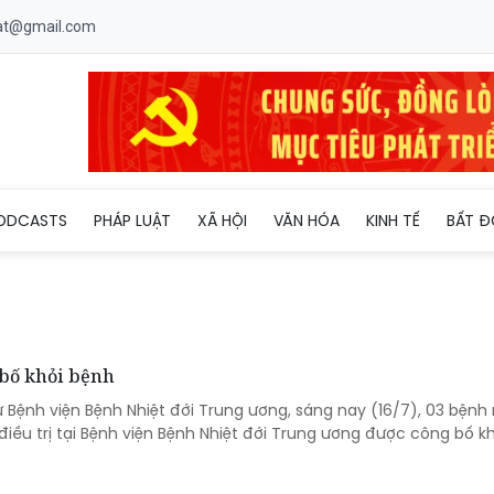
uat@gmail.com
ODCASTS
PHÁP LUẬT
XÃ HỘI
VĂN HÓA
KINH TẾ
BẤT Đ
bố khỏi bệnh
ừ Bệnh viện Bệnh Nhiệt đới Trung ương, sáng nay (16/7), 03 bệnh
ều trị tại Bệnh viện Bệnh Nhiệt đới Trung ương được công bố kh