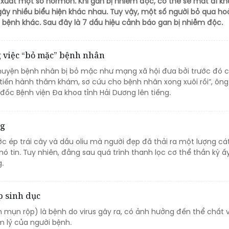
n xuất một số hormon. Khi gan bị nhiễm độc, cơ thể sẽ mất đi k
gây nhiều biểu hiện khác nhau. Tuy vậy, một số người bỏ qua ho
 bệnh khác. Sau đây là 7 dấu hiệu cảnh báo gan bị nhiễm độc.
g việc “bỏ mặc” bệnh nhân
huyện bệnh nhân bị bỏ mặc như mạng xã hội đưa bởi trước đó 
 tiến hành thăm khám, sơ cứu cho bệnh nhân xong xuôi rồi”, ôn
đốc Bệnh viện Đa khoa tỉnh Hải Dương lên tiếng.
ng
c ép trái cây và dầu oliu mà người đẹp đã thải ra một lượng cá
ó tin. Tuy nhiên, đằng sau quá trình thanh lọc cơ thể thần kỳ ấy 
.
p sinh dục
h mụn rộp) là bệnh do virus gây ra, có ảnh hưởng đến thể chất 
 lý của người bệnh.