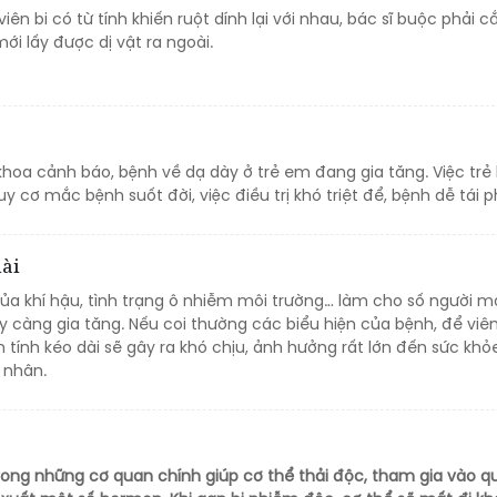
ên bi có từ tính khiến ruột dính lại với nhau, bác sĩ buộc phải cắ
ới lấy được dị vật ra ngoài.
hoa cảnh báo, bệnh về dạ dày ở trẻ em đang gia tăng. Việc trẻ 
 cơ mắc bệnh suốt đời, việc điều trị khó triệt để, bệnh dễ tái p
dài
của khí hậu, tình trạng ô nhiễm môi trường… làm cho số người 
y càng gia tăng. Nếu coi thường các biểu hiện của bệnh, để vi
 tính kéo dài sẽ gây ra khó chịu, ảnh hưởng rất lớn đến sức khỏ
 nhân.
rong những cơ quan chính giúp cơ thể thải độc, tham gia vào qu