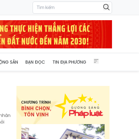
ỘNG SẢN
BẠN ĐỌC
TIN ĐỊA PHƯƠNG
 nhân
ỏi