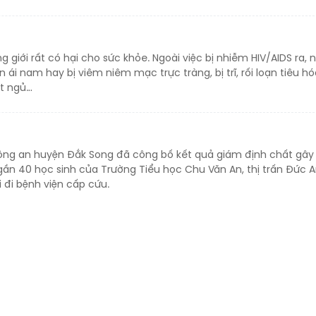
g giới rất có hại cho sức khỏe. Ngoài việc bị nhiễm HIV/AIDS ra,
 ái nam hay bị viêm niêm mạc trực tràng, bị trĩ, rối loạn tiêu hó
ất ngủ…
Công an huyện Đắk Song đã công bố kết quả giám định chất gây
gần 40 học sinh của Trường Tiểu học Chu Văn An, thị trấn Đức A
 đi bệnh viện cấp cứu.