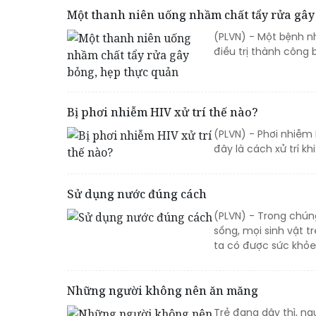
Một thanh niên uống nhầm chất tẩy rửa gây
(PLVN) - Một bệnh n
điều trị thành công
Bị phơi nhiễm HIV xử trí thế nào?
(PLVN) - Phơi nhiễm 
đây là cách xử trí kh
Sử dụng nước đúng cách
(PLVN) - Trong chúng
sống, mọi sinh vật 
ta có được sức khỏe 
Những người không nên ăn măng
Trẻ đang dậy thì, ng