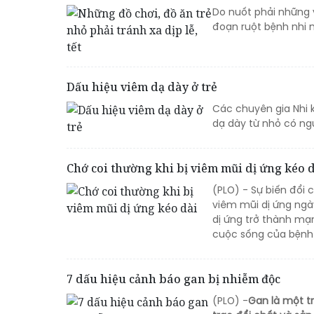
Do nuốt phải những vi
đoạn ruột bệnh nhi m
Dấu hiệu viêm dạ dày ở trẻ
Các chuyên gia Nhi k
dạ dày từ nhỏ có nguy
Chớ coi thường khi bị viêm mũi dị ứng kéo 
(PLO) - Sự biến đổi 
viêm mũi dị ứng ngà
dị ứng trở thành mạn
cuộc sống của bệnh
7 dấu hiệu cảnh báo gan bị nhiễm độc
(PLO) -
Gan là một t