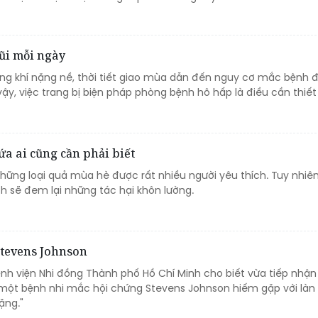
ũi mỗi ngày
ng khí nặng nề, thời tiết giao mùa dẫn đến nguy cơ mắc bệnh 
vậy, việc trang bị biện pháp phòng bệnh hô hấp là điều cần thiết
ứa ai cũng cần phải biết
hững loại quả mùa hè được rất nhiều người yêu thích. Tuy nhiên
 sẽ đem lại những tác hại khôn lường.
Stevens Johnson
ệnh viện Nhi đồng Thành phố Hồ Chí Minh cho biết vừa tiếp nhận
o một bệnh nhi mắc hội chứng Stevens Johnson hiếm gặp với làn
ặng."