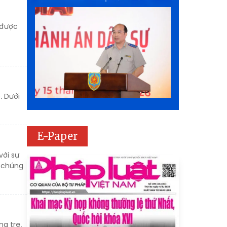
 được
. Dưới
E-Paper
với sự
p chúng
ng tre.