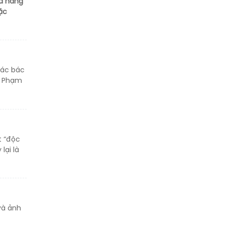
hả năng
thân
ặc
Thông báo tìm người
thân
các bác
g Phạm
t “độc
lại là
và ảnh