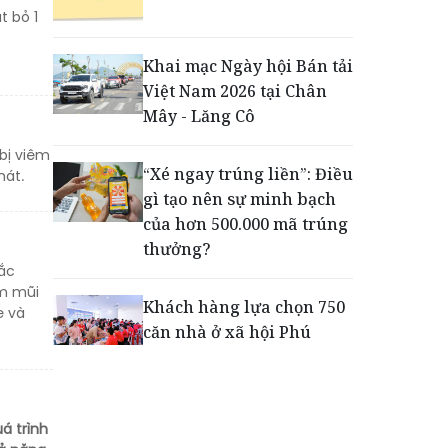
Động lực cho doanh
t bỏ 1
nghiệp nhà nước: Giải bài
toán thưởng vượt kế
Khai mạc Ngày hội Bán tải
hoạch
Việt Nam 2026 tại Chân
Mây - Lăng Cô
Phú Quốc - Thiên đường
bị viêm
lập nghiệp của người trẻ
“Xé ngay trúng liền”: Điều
hát.
toàn cầu
gì tạo nên sự minh bạch
của hơn 500.000 mã trúng
thưởng?
mắc
êm mũi
Khách hàng lựa chọn 750
e và
căn nhà ở xã hội Phú
Cường Home – Phú Quý
trong hơn 3 giờ
á trình
Thông báo tìm người