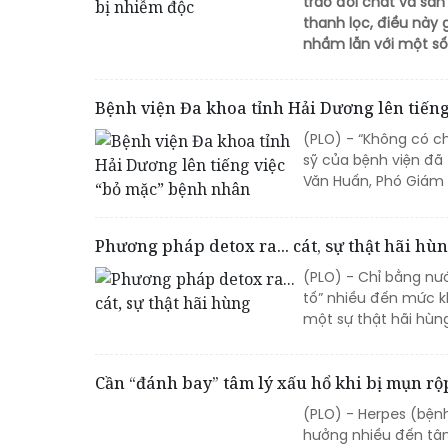
trao đổi chất và sả
thanh lọc, điều này 
nhầm lẫn với một số
Bệnh viện Đa khoa tỉnh Hải Dương lên tiến
(PLO) - “Không có c
sỹ của bệnh viện đã
Văn Huấn, Phó Giám 
Phương pháp detox ra... cát, sự thật hãi hù
(PLO) - Chỉ bằng nướ
tố” nhiều đến mức kh
một sự thật hãi hùng
Cần “đánh bay” tâm lý xấu hổ khi bị mụn rộ
(PLO) - Herpes (bện
hưởng nhiều đến tâm