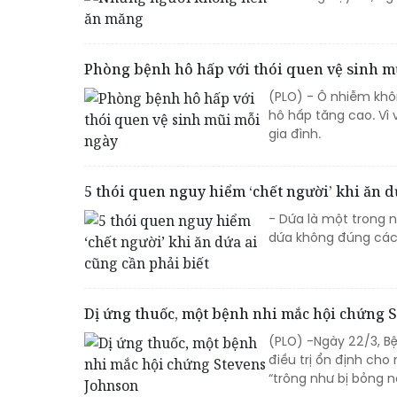
Phòng bệnh hô hấp với thói quen vệ sinh m
(PLO) - Ô nhiễm khô
hô hấp tăng cao. Vì 
gia đình.
5 thói quen nguy hiểm ‘chết người’ khi ăn d
- Dứa là một trong n
dứa không đúng cách
Dị ứng thuốc, một bệnh nhi mắc hội chứng 
(PLO) -Ngày 22/3, B
điều trị ổn định ch
“trông như bị bỏng n