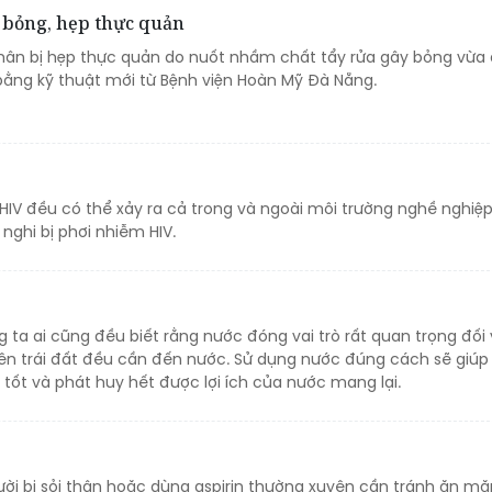
 bỏng, hẹp thực quản
hân bị hẹp thực quản do nuốt nhầm chất tẩy rửa gây bỏng vừa
 bằng kỹ thuật mới từ Bệnh viện Hoàn Mỹ Đà Nẵng.
HIV đều có thể xảy ra cả trong và ngoài môi trường nghề nghiệp
i nghi bị phơi nhiễm HIV.
 ta ai cũng đều biết rằng nước đóng vai trò rất quan trọng đối 
trên trái đất đều cần đến nước. Sử dụng nước đúng cách sẽ giú
tốt và phát huy hết được lợi ích của nước mang lại.
ười bị sỏi thận hoặc dùng aspirin thường xuyên cần tránh ăn mă