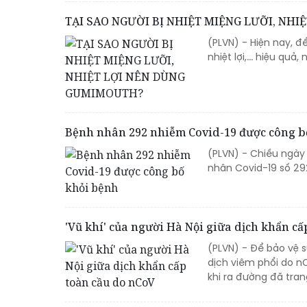
TẠI SAO NGƯỜI BỊ NHIỆT MIỆNG LƯỠI, NH
(PLVN) - Hiện nay, đ
nhiệt lợi,... hiệu q
Bệnh nhân 292 nhiễm Covid-19 được công b
(PLVN) - Chiều ngày
nhân Covid-19 số 29
'Vũ khí' của người Hà Nội giữa dịch khẩn c
(PLVN) - Để bảo vệ 
dịch viêm phổi do n
khi ra đường đã trang