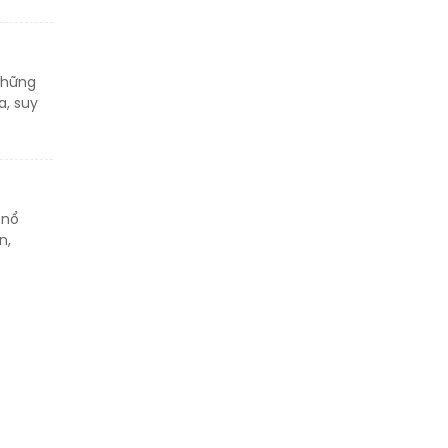
 những
a, suy
 nổ
n,