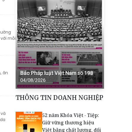
đường
 với mỗi
, ăn
Báo Pháp luật Việt Nam số 198
04/08/2026
THÔNG TIN DOANH NGHIỆP
 và
52 năm Khóa Việt - Tiệp:
 da
Giữ vững thương hiệu
Việt bằng chất lượng, đổi