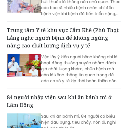
trong khi phần lớn các bệnh lý hô hấp
nguy hiểm như bệnh phổi tắc nghẽn
Trung tâm Y tế khu vực Cẩm Khê (Phú Thọ):
mạn tính (COPD), viêm phế quản mạn
Lắng nghe người bệnh để không ngừng
hay ung thư phổi đều có liên quan đến
việc hút thuốc lá hoặc thường xuyên
nâng cao chất lượng dịch vụ y tế
tiếp xúc với khói thuốc.
Việc lấy ý kiến người bệnh không chỉ là
hoạt động thường xuyên nhằm đánh
giá chất lượng khám, chữa bệnh mà
còn là kênh thông tin quan trọng để
các cơ sở y tế kịp thời hoàn thiện công
tác quản lý, nâng cao chất lượng phục
vụ. Với tinh thần lấy người bệnh làm
84 người nhập viện sau khi ăn bánh mì ở
trung tâm, Trung tâm Y tế khu vực
Lâm Đồng
Cẩm Khê luôn duy trì đối thoại trực tiếp
với người bệnh, coi đây là giải pháp
Sau khi ăn bánh mì, 84 người có biểu
thiết thực để xây dựng môi trường
hiện đau bụng, tiêu chảy, nôn ói, nghi
khám, chữa bệnh ngày càng văn minh,
ngộ độc thức ăn.
thân thiện và hiệu quả.