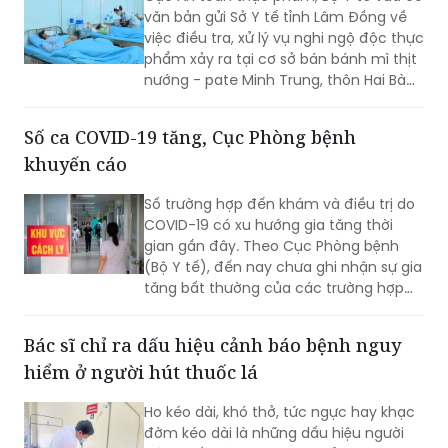
phẩm xảy ra tại cơ sở bán bánh mì thịt
nướng - pate Minh Trung, thôn Hai Bà
Trưng, xã Nam Ban Lâm Hà.
Số ca COVID-19 tăng, Cục Phòng bệnh
khuyến cáo
Số trường hợp đến khám và điều trị do
COVID-19 có xu hướng gia tăng thời
gian gần đây. Theo Cục Phòng bệnh
(Bộ Y tế), đến nay chưa ghi nhận sự gia
tăng bất thường của các trường hợp
nặng hoặc tử vong do COVID-19. Tuy
nhiên, mọi người, đặc biệt 6 nhóm
Bác sĩ chỉ ra dấu hiệu cảnh báo bệnh nguy
người có nguy cơ cao vẫn phải chủ
hiểm ở người hút thuốc lá
động phòng bệnh...
Ho kéo dài, khó thở, tức ngực hay khạc
đờm kéo dài là những dấu hiệu người
hút thuốc lá không nên chủ quan. Theo
các bác sĩ, nhiều bệnh nhân chỉ đến
bệnh viện khi bệnh đã tiến triển nặng,