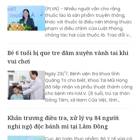
khác với thuốc lá điếu nên không thuộc
phạm vi điều chỉnh của Luật Phòng,
chống tác hại của thuốc lá. Trao đổi với
phóng viên Báo Pháp luật Việt Nam, Ths.
Nguyễn Thị Thu Hương - chuyên gia về
Bé 6 tuổi bị que tre đâm xuyên vành tai khi
phòng, chống tác hại của thuốc lá
vui chơi
khẳng định đây là cách hiểu không
đúng. Thuốc lào là một dạng thuốc lá
Ngày 29/7, Bệnh viện Đa khoa tỉnh
theo quy định của pháp luật, vì vậy mọi
Quảng Trị cho biết, Khoa Tai Mũi Họng
quy định về địa điểm cấm hút, xử phạt
đã tiếp nhận và phẫu thuật thành công
vi phạm và trách nhiệm của người
cho bệnh nhi H.M.V. (6 tuổi, trú tại thôn
quản lý đều được áp dụng tương tự
Đồng Tâm, xã Nam Cửa Việt, tỉnh
như đối với thuốc lá điếu.
Quảng Trị) bị que tre đâm xuyên vành
tai trái.
Khẩn trương điều tra, xử lý vụ 84 người
nghi ngộ độc bánh mì tại Lâm Đồng
Cục An toàn thực phẩm, Bộ Y tế vừa có
văn bản gửi Sở Y tế tỉnh Lâm Đồng về
việc điều tra, xử lý vụ nghi ngộ độc thực