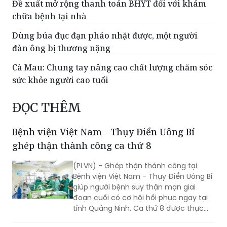
Dùng búa đục đạn pháo nhặt được, một người
đàn ông bị thương nặng
Cà Mau: Chung tay nâng cao chất lượng chăm sóc
sức khỏe người cao tuổi
ĐỌC THÊM
Bệnh viện Việt Nam - Thụy Điển Uông Bí
ghép thận thành công ca thứ 8
(PLVN) - Ghép thận thành công tại
Bệnh viện Việt Nam - Thụy Điển Uông Bí
giúp người bệnh suy thận mạn giai
đoạn cuối có cơ hội hồi phục ngay tại
tỉnh Quảng Ninh. Ca thứ 8 được thực
hiện với sự hỗ trợ của Bệnh viện Việt
Đức.
Sở Y tế Hà Nội: Kiến nghị có cơ chế tài chính
thông thoáng, tự chủ hợp lý cho y tế cơ sở