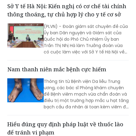
(PLVN) - Đoàn giám sát chuyên đề của
Ủy ban Dân nguyện và Giám sát của
Quốc hội do Phó Chủ nhiệm Ủy ban
Trần Thị Nhị Hà làm Trưởng đoàn vừa
có cuộc làm việc với Sở Y tế Hà Nội về
việc “giải quyết kiến nghị của cử tri về
bảo đảm nhân lực y tế nhằm nâng cao
Nam thanh niên mắc bệnh cực hiếm
chất lượng hoạt động của trạm y tế
(TYT) trong bối cảnh tổ chức chính
Thông tin từ Bệnh viện Da liễu Trung
quyền địa phương 2 cấp (CQĐP2C)”.
ương, các bác sĩ Phòng khám chuyên
đề Bệnh viêm mạch vừa chẩn đoán và
điều trị một trường hợp mắc u hạt tăng
bạch cầu đa nhân ái toan kèm viêm đa
mạch (Eosinophilic Granulomatosis
with Polyangiitis - EGPA) – một bệnh lý
Hiểu đúng quy định pháp luật về thuốc lào
viêm mạch máu kích thước nhỏ và
để tránh vi phạm
trung bình rất hiếm gặp, đặc biệt ở
người châu Á.
(PLVN) - Nhiều người vẫn cho rằng
thuốc lào là sản phẩm truyền thống,