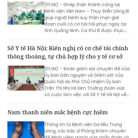
(PLVN) - Ghép thận thành công tại
nhân dân trong giai đoạn mới.
Bệnh viện Việt Nam - Thụy Điển Uông Bí
giúp người bệnh suy thận mạn giai
đoạn cuối có cơ hội hồi phục ngay tại
tỉnh Quảng Ninh. Ca thứ 8 được thực
hiện với sự hỗ trợ của Bệnh viện Việt
Đức.
Sở Y tế Hà Nội: Kiến nghị có cơ chế tài chính
thông thoáng, tự chủ hợp lý cho y tế cơ sở
(PLVN) - Đoàn giám sát chuyên đề của
Ủy ban Dân nguyện và Giám sát của
Quốc hội do Phó Chủ nhiệm Ủy ban
Trần Thị Nhị Hà làm Trưởng đoàn vừa
có cuộc làm việc với Sở Y tế Hà Nội về
việc “giải quyết kiến nghị của cử tri về
bảo đảm nhân lực y tế nhằm nâng cao
Nam thanh niên mắc bệnh cực hiếm
chất lượng hoạt động của trạm y tế
(TYT) trong bối cảnh tổ chức chính
Thông tin từ Bệnh viện Da liễu Trung
quyền địa phương 2 cấp (CQĐP2C)”.
ương, các bác sĩ Phòng khám chuyên
đề Bệnh viêm mạch vừa chẩn đoán và