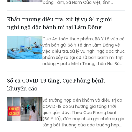
Đồng Tâm, xã Nam Cửa Việt, tỉnh
như đối với thuốc lá điếu.
Quảng Trị) bị que tre đâm xuyên vành
tai trái.
Khẩn trương điều tra, xử lý vụ 84 người
nghi ngộ độc bánh mì tại Lâm Đồng
Cục An toàn thực phẩm, Bộ Y tế vừa có
văn bản gửi Sở Y tế tỉnh Lâm Đồng về
việc điều tra, xử lý vụ nghi ngộ độc thực
phẩm xảy ra tại cơ sở bán bánh mì thịt
nướng - pate Minh Trung, thôn Hai Bà
Trưng, xã Nam Ban Lâm Hà.
Số ca COVID-19 tăng, Cục Phòng bệnh
khuyến cáo
Số trường hợp đến khám và điều trị do
COVID-19 có xu hướng gia tăng thời
gian gần đây. Theo Cục Phòng bệnh
(Bộ Y tế), đến nay chưa ghi nhận sự gia
tăng bất thường của các trường hợp
nặng hoặc tử vong do COVID-19. Tuy