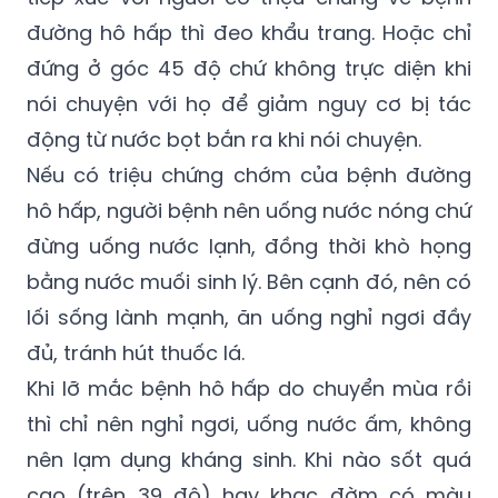
đường hô hấp thì đeo khẩu trang. Hoặc chỉ
đứng ở góc 45 độ chứ không trực diện khi
nói chuyện với họ để giảm nguy cơ bị tác
động từ nước bọt bắn ra khi nói chuyện.
Nếu có triệu chứng chớm của bệnh đường
hô hấp, người bệnh nên uống nước nóng chứ
đừng uống nước lạnh, đồng thời khò họng
bằng nước muối sinh lý. Bên cạnh đó, nên có
lối sống lành mạnh, ăn uống nghỉ ngơi đầy
đủ, tránh hút thuốc lá.
Khi lỡ mắc bệnh hô hấp do chuyển mùa rồi
thì chỉ nên nghỉ ngơi, uống nước ấm, không
nên lạm dụng kháng sinh. Khi nào sốt quá
cao (trên 39 độ) hay khạc đờm có màu