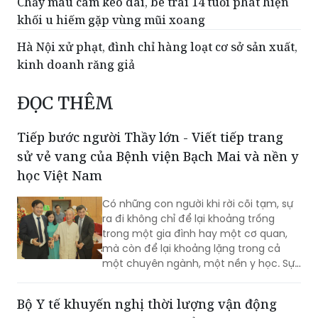
Chảy máu cam kéo dài, bé trai 14 tuổi phát hiện
khối u hiếm gặp vùng mũi xoang
Hà Nội xử phạt, đình chỉ hàng loạt cơ sở sản xuất,
kinh doanh răng giả
ĐỌC THÊM
Tiếp bước người Thầy lớn - Viết tiếp trang
sử vẻ vang của Bệnh viện Bạch Mai và nền y
học Việt Nam
Có những con người khi rời cõi tạm, sự
ra đi không chỉ để lại khoảng trống
trong một gia đình hay một cơ quan,
mà còn để lại khoảng lặng trong cả
một chuyên ngành, một nền y học. Sự
từ biệt của Anh hùng Lao động, Thầy
thuốc Nhân dân, Giáo sư Vũ Văn Đính là
Bộ Y tế khuyến nghị thời lượng vận động
một mất mát như vậy.