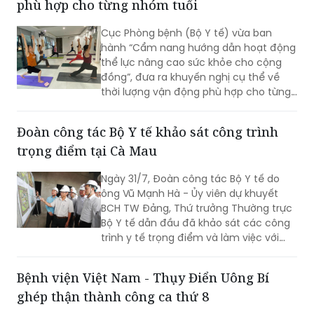
phù hợp cho từng nhóm tuổi
Cục Phòng bệnh (Bộ Y tế) vừa ban
hành “Cẩm nang hướng dẫn hoạt động
thể lực nâng cao sức khỏe cho cộng
đồng”, đưa ra khuyến nghị cụ thể về
thời lượng vận động phù hợp cho từng
nhóm tuổi, từ trẻ em dưới 1 tuổi đến
người cao tuổi nhằm nâng cao sức
Đoàn công tác Bộ Y tế khảo sát công trình
khỏe và phòng ngừa bệnh tật.
trọng điểm tại Cà Mau
Ngày 31/7, Đoàn công tác Bộ Y tế do
ông Vũ Mạnh Hà - Ủy viên dự khuyết
BCH TW Đảng, Thứ trưởng Thường trực
Bộ Y tế dẫn đầu đã khảo sát các công
trình y tế trọng điểm và làm việc với
lãnh đạo tỉnh Cà Mau nhằm đánh giá
hiện trạng, tháo gỡ khó khăn, định
Bệnh viện Việt Nam - Thụy Điển Uông Bí
hướng phát triển hệ thống y tế địa
ghép thận thành công ca thứ 8
phương theo hướng hiện đại, đồng bộ,
đáp ứng yêu cầu chăm sóc sức khỏe