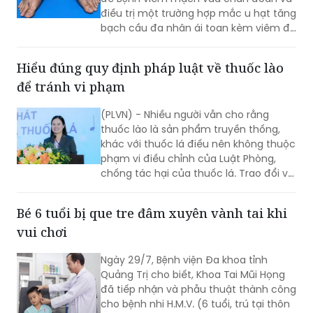
điều trị một trường hợp mắc u hạt tăng
bạch cầu đa nhân ái toan kèm viêm đa
mạch (Eosinophilic Granulomatosis
with Polyangiitis - EGPA) – một bệnh lý
Hiểu đúng quy định pháp luật về thuốc lào
viêm mạch máu kích thước nhỏ và
để tránh vi phạm
trung bình rất hiếm gặp, đặc biệt ở
người châu Á.
(PLVN) - Nhiều người vẫn cho rằng
thuốc lào là sản phẩm truyền thống,
khác với thuốc lá điếu nên không thuộc
phạm vi điều chỉnh của Luật Phòng,
chống tác hại của thuốc lá. Trao đổi với
phóng viên Báo Pháp luật Việt Nam, Ths.
Nguyễn Thị Thu Hương - chuyên gia về
Bé 6 tuổi bị que tre đâm xuyên vành tai khi
phòng, chống tác hại của thuốc lá
vui chơi
khẳng định đây là cách hiểu không
đúng. Thuốc lào là một dạng thuốc lá
Ngày 29/7, Bệnh viện Đa khoa tỉnh
theo quy định của pháp luật, vì vậy mọi
Quảng Trị cho biết, Khoa Tai Mũi Họng
quy định về địa điểm cấm hút, xử phạt
đã tiếp nhận và phẫu thuật thành công
vi phạm và trách nhiệm của người
cho bệnh nhi H.M.V. (6 tuổi, trú tại thôn
quản lý đều được áp dụng tương tự