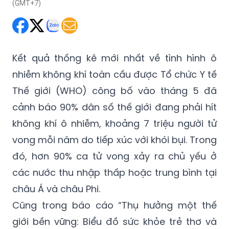
(GMT+7)
Kết quả thống kê mới nhất về tình hình ô
nhiễm không khí toàn cầu được Tổ chức Y tế
Thế giới (WHO) công bố vào tháng 5 đã
cảnh báo 90% dân số thế giới đang phải hít
không khí ô nhiễm, khoảng 7 triệu người tử
vong mỗi năm do tiếp xúc với khói bụi. Trong
đó, hơn 90% ca tử vong xảy ra chủ yếu ở
các nước thu nhập thấp hoặc trung bình tại
châu Á và châu Phi.
Cũng trong báo cáo “Thụ hưởng một thế
giới bền vững: Biểu đồ sức khỏe trẻ thơ và