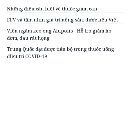
Những điều cần biết về thuốc giảm cân
FFV và tầm nhìn giá trị nông sản, dược liệu Việt
Viên ngậm keo ong Abipolis - Hỗ trợ giảm ho,
đờm, đau rát họng
Trung Quốc đạt được tiến bộ trong thuốc uống
điều trị COVID-19
Pfizer tuyên bố về loại thuốc viên làm giảm 89%
nguy cơ mắc COVID-19 nghiêm trọng
ĐỌC THÊM
Bệnh viện C Thái Nguyên: Vững vàng vượt
qua khó khăn viết tiếp trang sử mới
(PLVN) Bệnh viện C Thái Nguyên tiền
thân là Bệnh viện Công ty xây lắp II trực