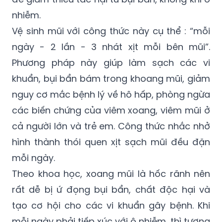
nhiễm.
Vệ sinh mũi với công thức này cụ thể : “mỗi
ngày - 2 lần - 3 nhát xịt mỗi bên mũi”.
Phương pháp này giúp làm sạch các vi
khuẩn, bụi bẩn bám trong khoang mũi, giảm
nguy cơ mắc bệnh lý về hô hấp, phòng ngừa
các biến chứng của viêm xoang, viêm mũi ở
cả người lớn và trẻ em. Công thức nhắc nhở
hình thành thói quen xịt sạch mũi đều đặn
mỗi ngày.
Theo khoa học, xoang mũi là hốc rãnh nên
rất dễ bị ứ đọng bụi bẩn, chất độc hại và
tạo cơ hội cho các vi khuẩn gây bệnh. Khi
mỗi ngày phải tiếp xúc với ô nhiễm, thì tương