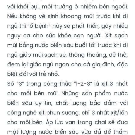
với khói bụi, môi trường ô nhiễm bên ngoài.
Nếu không vệ sinh khoang mũi trước khi đi
ngủ thì “ổ bệnh” này sẽ phát triển, gây nhiều
nguy cơ cho sức khỏe con người. Xịt sạch
mũi bằng nước biển sâu buổi tối trước khi đi
ngủ giúp mũi sạch sẽ, thông thoáng, dễ thở,
đem lại giấc ngủ ngon cho cả gia đình, đặc
biệt đối với trẻ nhỏ.
Số “3” trong công thức “1-2-3” là xịt 3 nhát
cho mỗi bên mũi. Những sản phẩm nước
biển sâu uy tín, chất lượng bảo đảm với
công nghệ xịt phun sương, chỉ 3 nhát xịt/lần
cho mỗi bên. Áp lực van trong chai sẽ đưa
một lượng nước biển sâu vừa đủ để thấm