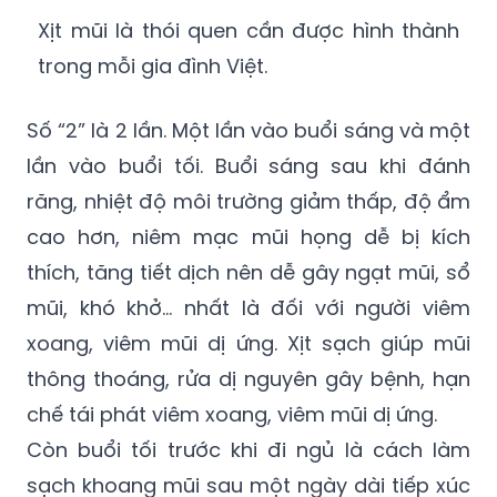
Xịt mũi là thói quen cần được hình thành
trong mỗi gia đình Việt.
Số “2” là 2 lần. Một lần vào buổi sáng và một
lần vào buổi tối. Buổi sáng sau khi đánh
răng, nhiệt độ môi trường giảm thấp, độ ẩm
cao hơn, niêm mạc mũi họng dễ bị kích
thích, tăng tiết dịch nên dễ gây ngạt mũi, sổ
mũi, khó khở… nhất là đối với người viêm
xoang, viêm mũi dị ứng. Xịt sạch giúp mũi
thông thoáng, rửa dị nguyên gây bệnh, hạn
chế tái phát viêm xoang, viêm mũi dị ứng.
Còn buổi tối trước khi đi ngủ là cách làm
sạch khoang mũi sau một ngày dài tiếp xúc