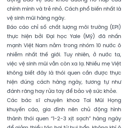
chính mình và trẻ nhỏ. Cách phổ biến nhất là
vệ sinh mũi hàng ngày.
Báo cáo chỉ số chất lượng môi trường (EPI)
thực hiện bởi Đại học Yale (Mỹ) đã nhấn
mạnh Việt Nam nằm trong nhóm 10 nước ô
nhiễm nhất thế giới. Tuy nhiên, ở nước ta,
việc vệ sinh mũi vẫn còn xa lạ. Nhiều mẹ Việt
không biết đây là thói quen cần được thực
hiện đúng cách hàng ngày, tương tự như
đánh răng hay rửa tay để bảo vệ sức khỏe.
Các bác sĩ chuyên khoa Tai Mũi Họng
khuyến cáo, gia đình nên chủ động hình
thành thói quen “1-2-3 xịt sạch” hàng ngày
để giảm thiểu tác hại từ bụi bẩn, không khí ô