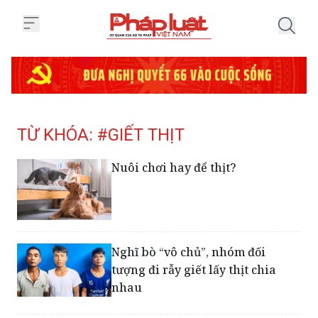
Trang chủ Tag
TỪ KHÓA: #GIẾT THỊT
Nuôi chơi hay để thịt?
Nghĩ bò “vô chủ”, nhóm đối
tượng đi rẫy giết lấy thịt chia
nhau
Mua bán, tàng trữ, vận chuyển
trái phép thủy hải sản quý hiếm: