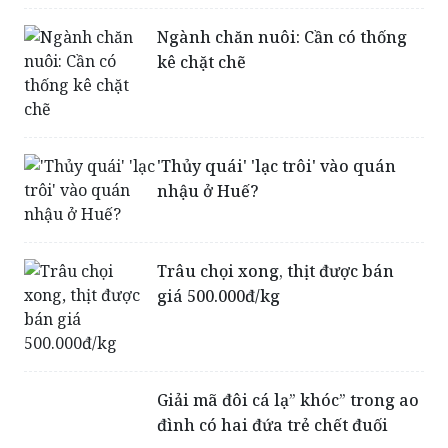
kê chặt chẽ
'Thủy quái' 'lạc trôi' vào quán
nhậu ở Huế?
Trâu chọi xong, thịt được bán
giá 500.000đ/kg
Giải mã đôi cá lạ” khóc” trong ao
đình có hai đứa trẻ chết đuối
Đi xem lễ hội chọi trâu cổ nhất