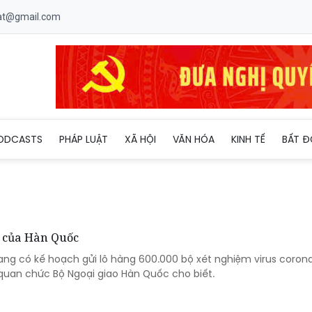
uat@gmail.com
ODCASTS
PHÁP LUẬT
XÃ HỘI
VĂN HÓA
KINH TẾ
BẤT Đ
a của Hàn Quốc
ng có kế hoạch gửi lô hàng 600.000 bộ xét nghiệm virus coron
quan chức Bộ Ngoại giao Hàn Quốc cho biết.