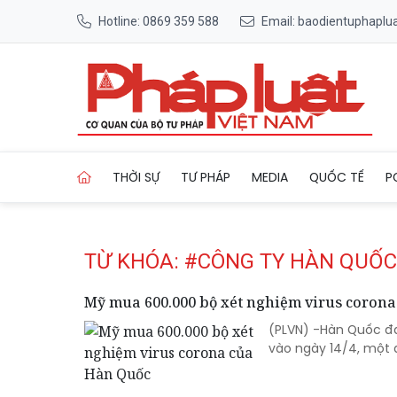
Hotline: 0869 359 588
Email: baodientuphapl
Trang chủ Tag
THỜI SỰ
TƯ PHÁP
MEDIA
QUỐC TẾ
P
TỪ KHÓA: #CÔNG TY HÀN QUỐC
Mỹ mua 600.000 bộ xét nghiệm virus coron
(PLVN) -Hàn Quốc đa
vào ngày 14/4, một 