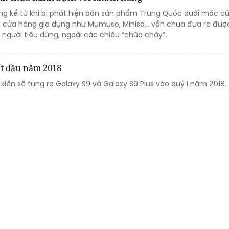
áng kể từ khi bị phát hiện bán sản phẩm Trung Quốc dưới mác c
 cửa hàng gia dụng như Mumuso, Miniso… vẫn chưa đưa ra được
người tiêu dùng, ngoài các chiêu “chữa cháy”.
ất đầu năm 2018
iến sẽ tung ra Galaxy S9 và Galaxy S9 Plus vào quý I năm 2018.