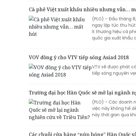
Cà phê Việt xuất khẩu nhiều nhưng vẫn… m
(PLO) - Đầu tháng 8
ngay lập tức thu hút
ít thương hiệu cà ph
quốc gia xuất khẩu 
VOV đồng ý cho VTV tiếp sóng Asiad 2018
VTV sẽ được phát các
tiếp sóng nguyên vẹ
Trường đại học Hàn Quốc sẽ mở lại ngành n
(PLO) - Các doanh n
việc này không hề d
này thời gian qua 
Các chuỗi cửa hàng “núp bóng” Hàn Quốc v