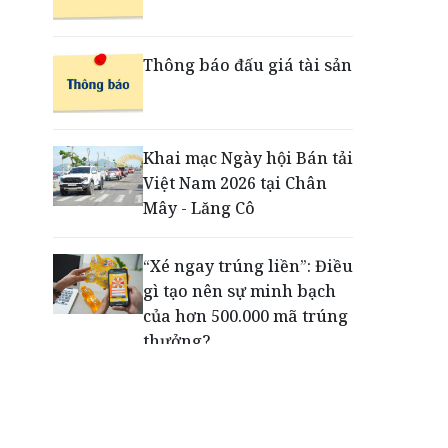
Ford Việt Nam khai
trương Trung tâm đào tạo
tại Hải Phòng
Thông báo đấu giá tài sản
Ra mắt Bảo hiểm Giao
dịch trực tuyến, LPBank
Khai mạc Ngày hội Bán tải
kiến tạo trải nghiệm giao
Việt Nam 2026 tại Chân
dịch an tâm trên không
Mây - Lăng Cô
gian số
“Xé ngay trúng liền”: Điều
gì tạo nên sự minh bạch
của hơn 500.000 mã trúng
thưởng?
Khách hàng lựa chọn 750
căn nhà ở xã hội Phú