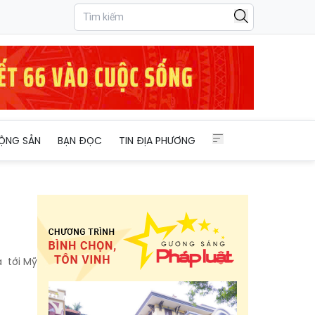
ỘNG SẢN
BẠN ĐỌC
TIN ĐỊA PHƯƠNG
a tới Mỹ