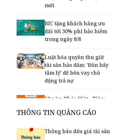
mới
BIC tặng khách hàng ưu
đãi tới 30% phí bảo hiểm
trong ngày 8/8
Luật hóa quyền thu giữ
tài sản bảo đảm: 'Đòn bẩy
tâm lý' để bên vay chủ
động trả nợ
52 năm Khóa Việt - Tiệp:
Giữ vững thương hiệu
THÔNG TIN QUẢNG CÁO
Việt bằng chất lượng, đổi
mới và khát vọng vươn xa
Thông báo đấu giá tài sản