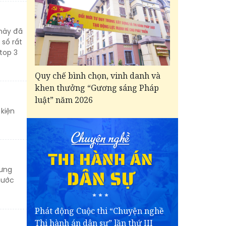
 này đã
 số rất
top 3
Quy chế bình chọn, vinh danh và
khen thưởng “Gương sáng Pháp
luật” năm 2026
 kiện
hưng
nước
Phát động Cuộc thi “Chuyện nghề
Thi hành án dân sự” lần thứ III