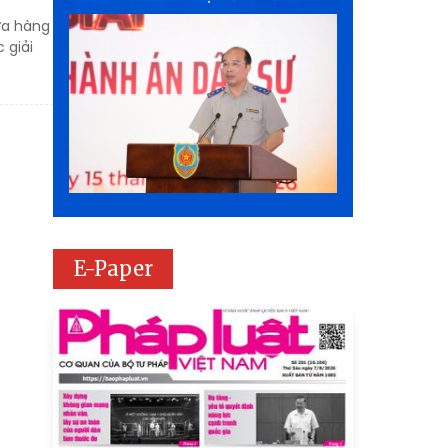
ửa hàng
 giải
E-Paper