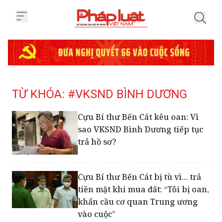
Trang chủ Tag
TỪ KHÓA: #VKSND BÌNH DƯƠNG
Cựu Bí thư Bến Cát kêu oan: Vì
sao VKSND Bình Dương tiếp tục
trả hồ sơ?
Cựu Bí thư Bến Cát bị tù vì... trả
tiền mặt khi mua đất: “Tôi bị oan,
khẩn cầu cơ quan Trung ương
vào cuộc”