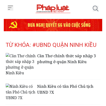
Trang chủ Tag
TỪ KHÓA: #UBND QUẬN NINH KIỀU
Cần Thơ chính thức sáp nhập 3
phường ở quận Ninh Kiều
Ninh Kiều có tân Phó Chủ tịch
UBND 7X
Vụ đổi 100USD bị phạt 90 triệu:
Ông chủ tiệm vàng đòi lại 20 viên