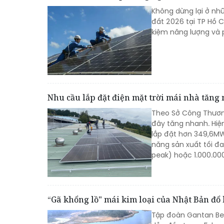
Không dừng lại ở nh
đất 2026 tại TP Hồ 
kiệm năng lượng và p
Nhu cầu lắp đặt điện mặt trời mái nhà tăng
Theo Sở Công Thương
đây tăng nhanh. Hiệ
lắp đặt hơn 349,6MW
năng sản xuất tối đ
peak) hoặc 1.000.00
“Gã khổng lồ" mái kim loại của Nhật Bản đ
Tập đoàn Gantan Bea