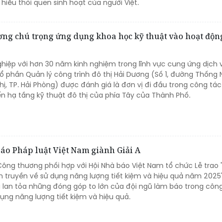
iểu thói quen sinh hoạt của người Việt.
ương chú trọng ứng dụng khoa học kỹ thuật vào hoạt độn
ghiệp với hơn 30 năm kinh nghiệm trong lĩnh vực cung ứng dịch
Cổ phần Quản lý công trình đô thị Hải Dương (Số 1, đường Thống 
ị, TP. Hải Phòng) được đánh giá là đơn vị đi đầu trong công tá
riển hạ tầng kỹ thuật đô thị của phía Tây của Thành Phố.
Báo Pháp luật Việt Nam giành Giải A
Công thương phối hợp với Hội Nhà báo Việt Nam tổ chức Lễ trao 
n truyền về sử dụng năng lượng tiết kiệm và hiệu quả năm 202
và lan tỏa những đóng góp to lớn của đội ngũ làm báo trong côn
ụng năng lượng tiết kiệm và hiệu quả.