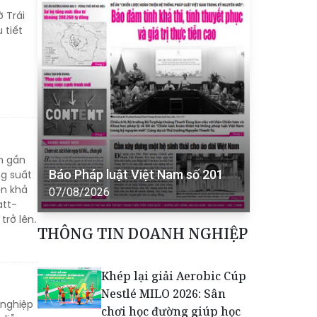
 Trái
 tiết
n gần
Báo Pháp luật Việt Nam số 201
ng suất
ện khả
07/08/2026
att-
rở lên.
THÔNG TIN DOANH NGHIỆP
Khép lại giải Aerobic Cúp
Nestlé MILO 2026: Sân
 nghiệp
chơi học đường giúp học