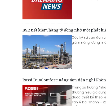
BSR tiết kiệm hàng tỷ đồng nhờ một phát h
Các kỹ sư của đơn v
giảm năng lượng mà 
Rossi DuoComfort: nâng tầm tiện nghi Phòn
Trong xu hướng “nhà
thương hiệu gia dụn
được thiết kế theo k
Tân Á Đại Thành – R