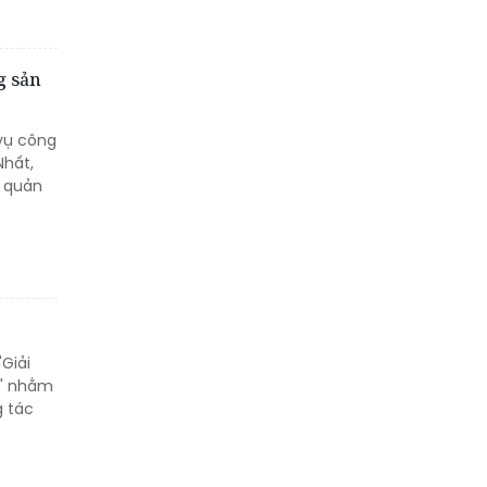
gì tạo nên sự minh bạch
của hơn 500.000 mã trúng
thưởng?
g sản
Khách hàng lựa chọn 750
 vụ công
căn nhà ở xã hội Phú
Nhất,
Cường Home – Phú Quý
c quản
trong hơn 3 giờ
"Giải
5" nhằm
g tác