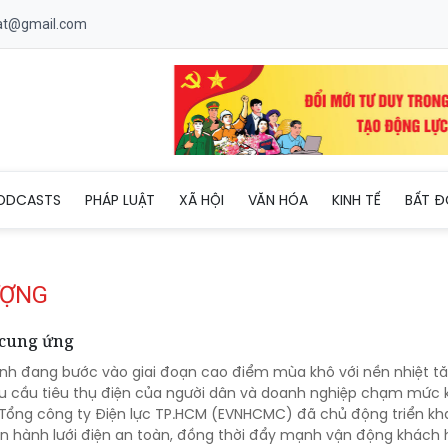
uat@gmail.com
ODCASTS
PHÁP LUẬT
XÃ HỘI
VĂN HÓA
KINH TẾ
BẤT Đ
ƯỢNG
 cung ứng
nh đang bước vào giai đoạn cao điểm mùa khô với nền nhiệt t
nhu cầu tiêu thụ điện của người dân và doanh nghiệp chạm mức k
, Tổng công ty Điện lực TP.HCM (EVNHCMC) đã chủ động triển kh
ận hành lưới điện an toàn, đồng thời đẩy mạnh vận động khách