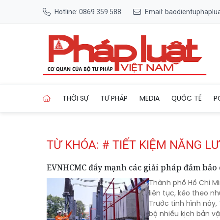
Hotline: 0869 359 588
Email: baodientuphapl
Trang chủ Tag
THỜI SỰ
TƯ PHÁP
MEDIA
QUỐC TẾ
P
TỪ KHÓA: # TIẾT KIỆM NĂNG L
EVNHCMC đẩy mạnh các giải pháp đảm bảo
Thành phố Hồ Chí Mi
liên tục, kéo theo 
Trước tình hình này
bộ nhiều kịch bản v