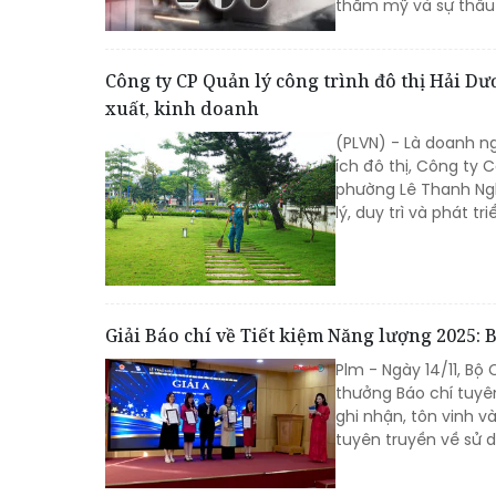
thẩm mỹ và sự thấu h
Công ty CP Quản lý công trình đô thị Hải D
xuất, kinh doanh
(PLVN) - Là doanh n
ích đô thị, Công ty 
phường Lê Thanh Ngh
lý, duy trì và phát t
Giải Báo chí về Tiết kiệm Năng lượng 2025: 
Plm - Ngày 14/11, Bộ 
thưởng Báo chí tuyê
ghi nhận, tôn vinh 
tuyên truyền về sử d