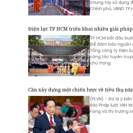
chung tay sử dụng đi
Chính phủ, UBND TP.
Điện lực TP HCM triển khai nhiều giải pháp
TP HCM bắt đầu bước
Để đảm bảo nguồn cu
Tổng công ty Điện l
công tác tuyên truy
chú trọng.
Cần xây dựng một chiến lược về tiêu thụ nă
(PLVN) - Đó là ý kiế
Báo Pháp luật Việt 
nóng và thị trường 