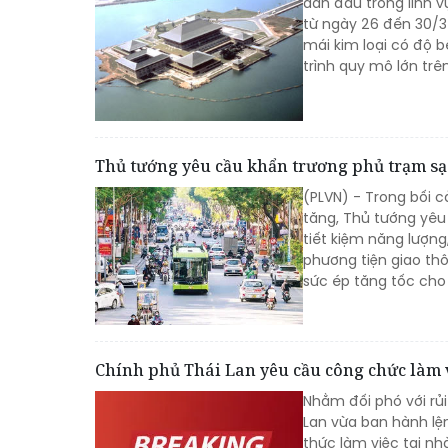
dẫn đầu trong lĩnh v
từ ngày 26 đến 30/3 
mái kim loại có độ 
trình quy mô lớn trên
Thủ tướng yêu cầu khẩn trương phủ trạm sạc
(PLVN) - Trong bối c
tăng, Thủ tướng yêu 
tiết kiệm năng lượn
phương tiện giao th
sức ép tăng tốc cho 
Chính phủ Thái Lan yêu cầu công chức làm vi
Nhằm đối phó với rủ
Lan vừa ban hành lệ
thức làm việc tại nh