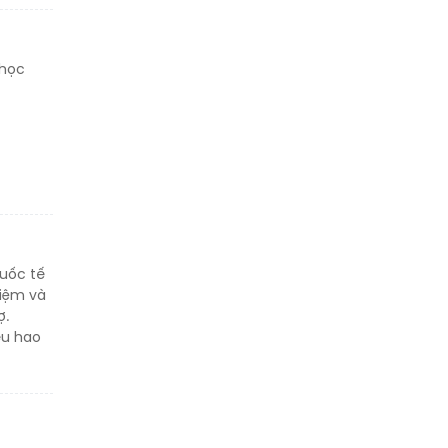
 học
quốc tế
kiệm và
ợ.
êu hao