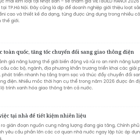
ực mái kim loại tại Nhật Bản – sẽ tham gia VIETBUILD HANOI 2026 
tại TP.Hà Nội. Đây cũng là dịp để doanh nghiệp giới thiệu loạt 
bềni cao và thiết kế đa dạng, từng được ứng dụng trong nhiều c
 thế giới.
 toàn quốc, tăng tốc chuyển đổi sang giao thông điện
ảnh giá năng lượng thế giới biến động và rủi ro an ninh năng lượ
cầu các bộ, ngành, địa phương khẩn trương triển khai các giải
g, phát triển nhanh hạ tầng trạm sạc và thúc đẩy chuyển đổi sa
ông điện. Nhiều mốc thời hạn cụ thể trong năm 2026 được ấn đị
lộ trình xanh hóa giao thông trên cả nước.
ệc tại nhà để tiết kiệm nhiên liệu
i ro gián đoạn nguồn cung năng lượng đang gia tăng, Chính phủ
nh yêu cầu phần lớn các cơ quan nhà nước ngay lập tức áp dụn
à.