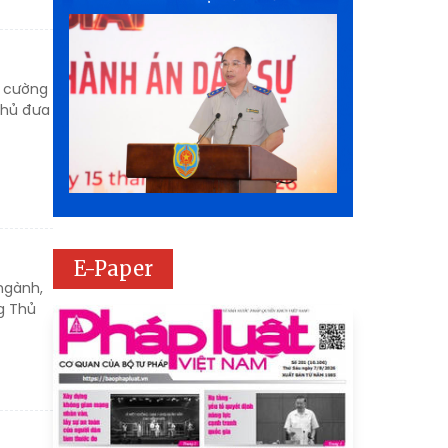
g cường
 phủ đưa
E-Paper
 ngành,
g Thủ