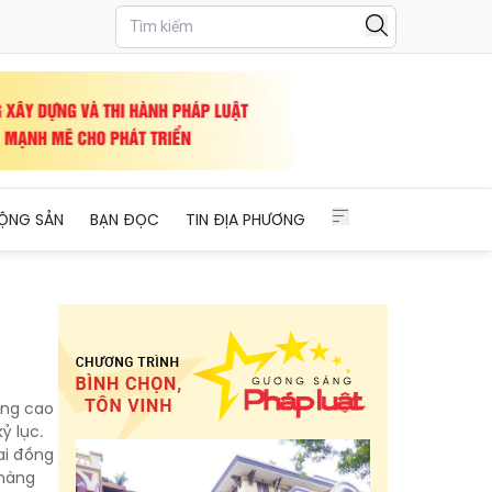
ỘNG SẢN
BẠN ĐỌC
TIN ĐỊA PHƯƠNG
ăng cao
ỷ lục.
ai đồng
 hàng