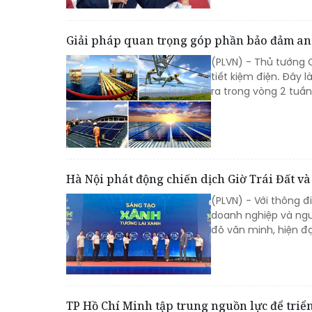
Giải pháp quan trọng góp phần bảo đảm an
(PLVN) - Thủ tướng 
tiết kiệm điện. Đây 
ra trong vòng 2 tuần
Hà Nội phát động chiến dịch Giờ Trái Đất v
(PLVN) - Với thông đ
doanh nghiệp và ngư
đô văn minh, hiện đạ
TP Hồ Chí Minh tập trung nguồn lực để triể