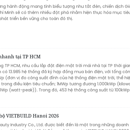
ững hành động mang tính biểu tượng như tắt đèn, chiến dịch Giờ
Chí Minh sẽ có thêm nhiều đột phá nhằm hiện thực hóa mục tiêu
hát triển bền vững cho toàn đô thị.
 nhanh tại TP HCM
 TP HCM, nhu cầu lắp đặt điện mặt trời mái nhà tại TP thời gia
n có 13.985 hệ thống đã ký hợp đồng mua bán điện, với tổng cô
p (đơn vị đo công suất đỉnh của hệ thống điện mặt trời, thể hi
a trong điều kiện tiêu chuẩn; 1MWp tương đương 1.000kWp (kilow
0Wp (watt-peak)). Trong đó, 453 hệ thống công suất từ 100kWp t
ổ bộ VIETBUILD Hanoi 2026
uty Industry Co., Ltd. được biết đến là một trong những doanh