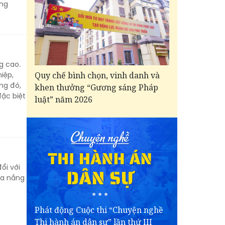
ớng
g cao.
Quy chế bình chọn, vinh danh và
iệp,
ng đó,
khen thưởng “Gương sáng Pháp
ặc biệt
luật” năm 2026
ổi với
ùa nắng
Phát động Cuộc thi “Chuyện nghề
Thi hành án dân sự” lần thứ III