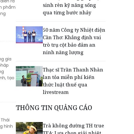
diễn ra
sinh rèn kỹ năng sống
sản phẩm
qua từng bước nhảy
ông
50 năm Công ty Nhiệt điện
Cần Thơ: Khẳng định vai
trò trụ cột bảo đảm an
ninh năng lượng
ng gia
 pháp
Thạc sĩ Trần Thanh Nhàn
ng
lan tỏa miễn phí kiến
nh, tạo
thức luật thuế qua
livestream
THÔNG TIN QUẢNG CÁO
Giải mã bộ 3 trụ cột giúp
TPBank liên tục trụ vững
 Thái
Top 10 Ngân hàng tư
Trà không đường TH true
g hình
nhân uy tín
TEA: Lựa chọn giải nhiệt