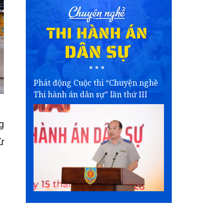
Phát động Cuộc thi “Chuyện nghề
Thi hành án dân sự” lần thứ III
g
ừ