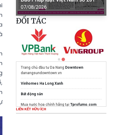
i
07/08/2026
h
ĐỐI TÁC
a
à
n
n
Trang chủ đầu tư Da Nang
Downtown
g
danangsundowntown.vn
,
Vinhomes Ha Long Xanh
n
Bất động sản
ự
Mua nước hoa chính hãng tại
Tprofumo.com
LIÊN KẾT HỮU ÍCH
Ghế Massage PoongSan chính hãng
poongsankorea.vn