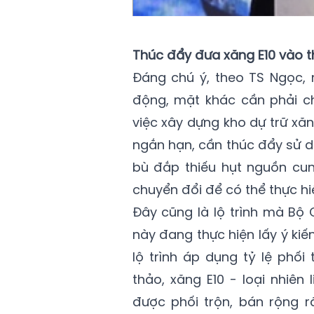
Thúc đẩy đưa xăng E10 vào t
Đáng chú ý, theo TS Ngọc, 
động, mặt khác cần phải c
việc xây dựng kho dự trữ xăn
ngắn hạn, cần thúc đẩy sử dụ
bù đắp thiếu hụt nguồn cun
chuyển đổi để có thể thực h
Đây cũng là lộ trình mà B
này đang thực hiện lấy ý ki
lộ trình áp dụng tỷ lệ phối
thảo, xăng E10 - loại nhiên
được phối trộn, bán rộng 