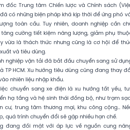
m đốc Trung tâm Chiến lược và Chính sách (Việ
 đã có những biện pháp khá kịp thời để ứng phó vớ
lượng toàn cầu. Tuy nhiên, doanh nghiệp cần ch
à tăng cường tiết kiệm năng lượng, giảm phụ thuộ
ây vừa là thách thức nhưng cũng là cơ hội để thú
uất và tiêu dùng.
nh nghiệp vận tải đã bắt đầu chuyển sang sử dụn
i và TP HCM. Xu hướng tiêu dùng cũng đang thay đổ
ào nhiên liệu nhập khẩu.
iệc chuyển sang xe điện là xu hướng tất yếu, tu
iển hạ tầng và hệ sinh thái đồng bộ, như trạm sạc
dân cư, trung tâm thương mại, khu công cộng… Nế
p, quá trình chuyển đổi sẽ gặp nhiều hạn chế.
g đang đối mặt với áp lực về nguồn cung năn