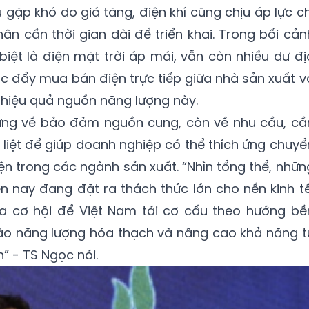
gặp khó do giá tăng, điện khí cũng chịu áp lực ch
hân cần thời gian dài để triển khai. Trong bối cản
biệt là điện mặt trời áp mái, vẫn còn nhiều dư đị
úc đẩy mua bán điện trực tiếp giữa nhà sản xuất v
 hiệu quả nguồn năng lượng này.
ứng về bảo đảm nguồn cung, còn về nhu cầu, cầ
 liệt để giúp doanh nghiệp có thể thích ứng chuyể
iện trong các ngành sản xuất. “Nhìn tổng thể, nhữn
n nay đang đặt ra thách thức lớn cho nền kinh tế
a cơ hội để Việt Nam tái cơ cấu theo hướng bề
ào năng lượng hóa thạch và nâng cao khả năng t
” - TS Ngọc nói.