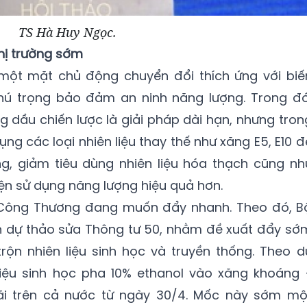
TS Hà Huy Ngọc.
hị trường sớm
một mặt chủ động chuyển đổi thích ứng với biế
hú trọng bảo đảm an ninh năng lượng. Trong đó
g dầu chiến lược là giải pháp dài hạn, nhưng tron
ng các loại nhiên liệu thay thế như xăng E5, E10 đ
g, giảm tiêu dùng nhiên liệu hóa thạch cũng nh
iện sử dụng năng lượng hiệu quả hơn.
ộ Công Thương đang muốn đẩy nhanh. Theo đó, B
ến dự thảo sửa Thông tư 50, nhằm đề xuất đẩy sớ
 trộn nhiên liệu sinh học và truyền thống. Theo d
 liệu sinh học pha 10% ethanol vào xăng khoáng 
rãi trên cả nước từ ngày 30/4. Mốc này sớm mộ