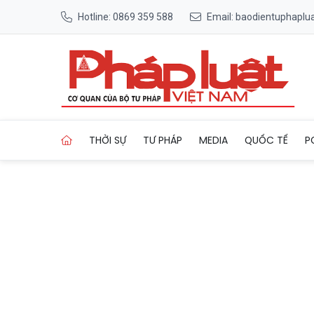
Hotline: 0869 359 588
Email: baodientuphapl
Trang chủ Chuyển đổi sử dụn
THỜI SỰ
TƯ PHÁP
MEDIA
QUỐC TẾ
P