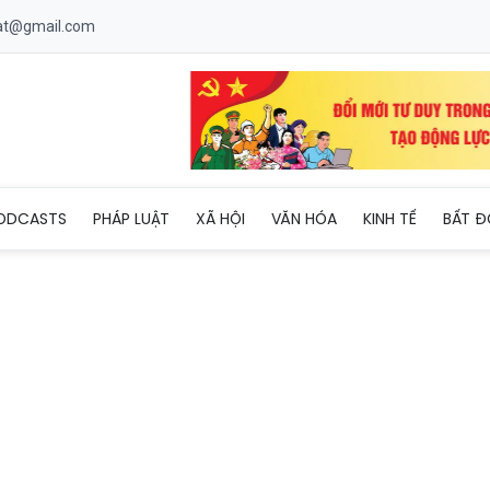
uat@gmail.com
g năng lượng hiệu quả ứng phó với biến động thị trường
ODCASTS
PHÁP LUẬT
XÃ HỘI
VĂN HÓA
KINH TẾ
BẤT Đ