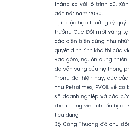
tháng so với lộ trình cũ. X
đến hết năm 2030.
Tại cuộc họp thường kỳ quý
trưởng Cục Đổi mới sáng tạ
các diễn biến cũng như nhữn
quyết định tính khả thi của 
Bao gồm, nguồn cung nhiên l
độ sẵn sàng của hệ thống ph
Trong đó, hiện nay, các cử
như Petrolimex, PVOIL về cơ
số doanh nghiệp và các cử
khăn trong việc chuẩn bị cơ 
tiêu dùng.
Bộ Công Thương đã chủ độn