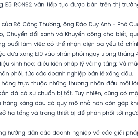
ăng E5 RON92 vẫn tiếp tục được bán trên thị trườn
 I của Bộ Công Thương, ông Đào Duy Anh - Phó Cụ
o, Chuyển đổi xanh và Khuyến công cho biết, qu
g buổi làm việc có thể nhận diện ba yếu tố chín
việc đưa xăng E10 vào phân phối ngay trong tháng 4
iệu sinh học; điều kiện pháp lý và hạ tầng; Và mứ
ân phối, tức các doanh nghiệp bán lẻ xăng dầu.
a hàng trực thuộc những thương nhân đầu mối lớ
 bản đã có sự chuẩn bị tốt. Tuy nhiên, cũng có mộ
a hàng xăng dầu có quy mô nhỏ hơn còn gặp kh
sở hạ tầng và trang thiết bị để phân phối tới ngườ
g hướng dẫn các doanh nghiệp về các giải phá