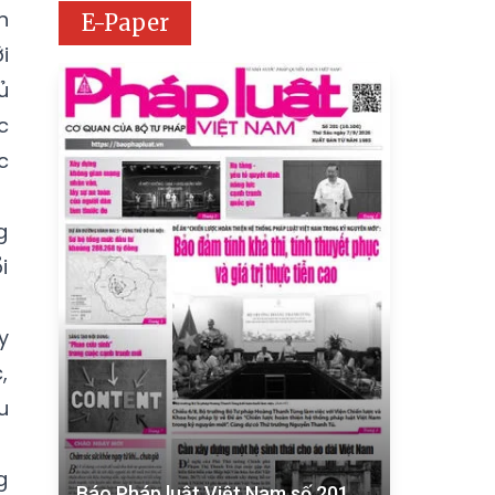
n
E-Paper
i
ủ
c
c
g
i
y
,
u
g
Báo Pháp luật Việt Nam số 201