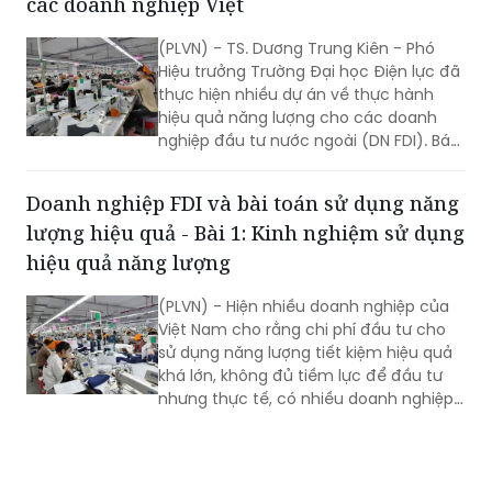
các doanh nghiệp Việt
(PLVN) - TS. Dương Trung Kiên - Phó
Hiệu trưởng Trường Đại học Điện lực đã
thực hiện nhiều dự án về thực hành
hiệu quả năng lượng cho các doanh
nghiệp đầu tư nước ngoài (DN FDI). Báo
Pháp luật Việt Nam đã có cuộc phỏng
vấn TS. Dương Trung Kiên về vấn đề
Doanh nghiệp FDI và bài toán sử dụng năng
này, nhằm mang lại những kinh nghiệm
lượng hiệu quả - Bài 1: Kinh nghiệm sử dụng
cụ thể hơn cho DN Việt.
hiệu quả năng lượng
(PLVN) - Hiện nhiều doanh nghiệp của
Việt Nam cho rằng chi phí đầu tư cho
sử dụng năng lượng tiết kiệm hiệu quả
khá lớn, không đủ tiềm lực để đầu tư
nhưng thực tế, có nhiều doanh nghiệp
FDI (đầu tư nước ngoài) đã có những
cách sử dụng năng lượng hiệu quả rất
đơn giản.