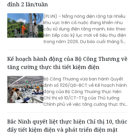
đỉnh 2 lần/tuần
(PLVN) - Nắng nóng diện rộng tại nhiều
khu vực trên cả nước đang khiến nhu
cầu sử dụng điện tăng mạnh, kéo theo
liên tiếp các kỷ lục mới về tiêu thụ điện
trong năm 2026. Dự báo cuối tháng 5
tiếp tục xuất hiện đợt nắng nóng gay
gắt, ngành Điện khuyến cáo người dân,
Kế hoạch hành động của Bộ Công Thương về
doanh nghiệp sử dụng điện tiết kiệm,
tăng cường thực thi tiết kiệm điện
hiệu quả nhằm giảm áp lực cho hệ
thống điện quốc gia.
Bộ Công Thương vừa ban hành Quyết
định số 1126/QĐ-BCT về Kế hoạch hành
động của Bộ Công Thương thực hiện
Chỉ thị số 10/CT-TTg của Thủ tướng
Chính phủ về việc tăng cường thực thi
tiết kiệm điện và phát triển điện mặt
trời mái nhà.
Bắc Ninh quyết liệt thực hiện Chỉ thị 10, thúc
đẩy tiết kiệm điện và phát triển điện mặt