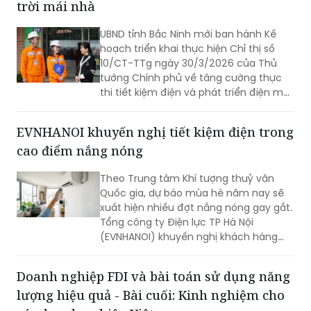
trời mái nhà
UBND tỉnh Bắc Ninh mới ban hành Kế
hoạch triển khai thực hiện Chỉ thị số
10/CT-TTg ngày 30/3/2026 của Thủ
tướng Chính phủ về tăng cường thực
thi tiết kiệm điện và phát triển điện mặt
trời mái nhà trên địa bàn tỉnh. Công ty
Điện lực Bắc Ninh chủ động phối hợp
EVNHANOI khuyến nghị tiết kiệm điện trong
triển khai đồng bộ các giải pháp tiết
cao điểm nắng nóng
kiệm điện, quản lý phụ tải, hỗ trợ phát
triển điện mặt trời mái nhà, góp phần
Theo Trung tâm Khí tượng thuỷ văn
bảo đảm cung ứng điện an toàn, ổn
Quốc gia, dự báo mùa hè năm nay sẽ
định và thúc đẩy tăng trưởng xanh trên
xuất hiện nhiều đợt nắng nóng gay gắt.
địa bàn tỉnh..
Tổng công ty Điện lực TP Hà Nội
(EVNHANOI) khuyến nghị khách hàng
chủ động thay đổi thói quen sinh hoạt,
sử dụng điện hợp lý nhằm giảm áp lực
Doanh nghiệp FDI và bài toán sử dụng năng
cho hệ thống điện và tiết kiệm chi phí
lượng hiệu quả - Bài cuối: Kinh nghiệm cho
trong gia đình.