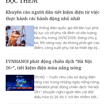
ĐỌC THÊM
Khuyến cáo người dân tiết kiệm điện từ việc
thực hành các hành động nhỏ nhất
Hệ thống điện quốc gia đã liên tục phá
kỷ lục cả về phụ tải đỉnh và sản lượng
tiêu thụ trong 26/5/2026. Đáng chú ý,
lúc 10h sáng nay, dù không phải giờ cao
điểm, công suất phụ tải lại thiết lập kỷ
lục mới. Điều này đặt ra yêu cầu cấp
bách với mọi người dân: cùng chung
EVNHANOI phát động chiến dịch “Hà Nội
tay tiết kiệm điện từ các hành động
26+”, tiết kiệm điện mùa nắng nóng
nhỏ nhất.
(PLVN) - Trước nhu cầu sử dụng điện
tăng cao trong những ngày nắng nóng,
EVNHANOI phát động chiến dịch “Hà Nội
26+”, khuyến nghị người dân cài đặt
điều hòa từ 26 độ C trở lên nhằm tiết
kiệm điện, giảm áp lực lên hệ thống