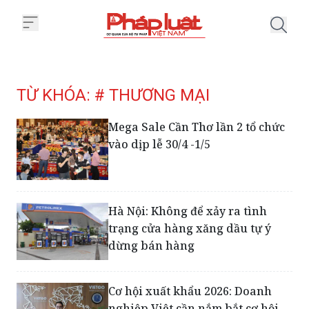
Trang chủ Tag
TỪ KHÓA: # THƯƠNG MẠI
Mega Sale Cần Thơ lần 2 tổ chức
vào dịp lễ 30/4 -1/5
Hà Nội: Không để xảy ra tình
trạng cửa hàng xăng dầu tự ý
dừng bán hàng