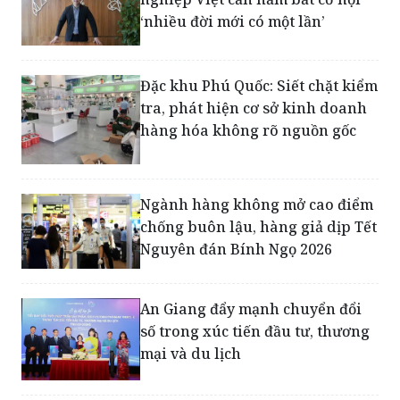
Cơ hội xuất khẩu 2026: Doanh
nghiệp Việt cần nắm bắt cơ hội
‘nhiều đời mới có một lần’
Đặc khu Phú Quốc: Siết chặt kiểm
tra, phát hiện cơ sở kinh doanh
hàng hóa không rõ nguồn gốc
Ngành hàng không mở cao điểm
chống buôn lậu, hàng giả dịp Tết
Nguyên đán Bính Ngọ 2026
An Giang đẩy mạnh chuyển đổi
số trong xúc tiến đầu tư, thương