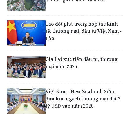
Kinh tế Lâm Đồng sau sáp nhập:
Nhiều "gam màu" tích cực
Tạo đột phá trong hợp tác kinh
tế, thương mại, đầu tư Việt Nam -
Lào
Gia Lai xúc tiến đầu tư, thương
mại năm 2025
Việt Nam - New Zealand: Sớm
đưa kim ngạch thương mại đạt 3
tỷ USD vào năm 2026