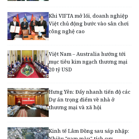
Bắc Ninh quảng bá mạnh sản
phẩm OCOP tại Hội chợ mùa Thu
2025
Khi VIFTA mở lối, doanh nghiệp
Việt chủ động bước vào sân chơi
công nghệ cao
Việt Nam – Australia hướng tới
mục tiêu kim ngạch thương mại
20 tỷ USD
Hưng Yên: Đẩy nhanh tiến độ các
Dự án trọng điểm về nhà ở
thương mại và xã hội