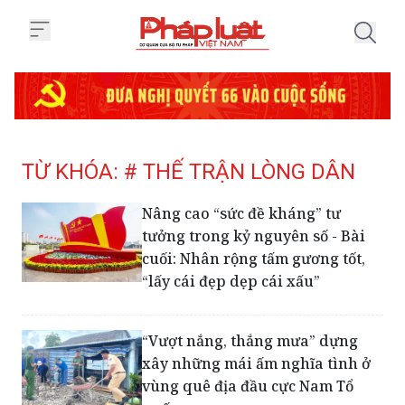
Trang chủ Tag
TỪ KHÓA: # THẾ TRẬN LÒNG DÂN
Nâng cao “sức đề kháng” tư
tưởng trong kỷ nguyên số - Bài
cuối: Nhân rộng tấm gương tốt,
“lấy cái đẹp dẹp cái xấu”
“Vượt nắng, thắng mưa” dựng
xây những mái ấm nghĩa tình ở
vùng quê địa đầu cực Nam Tổ