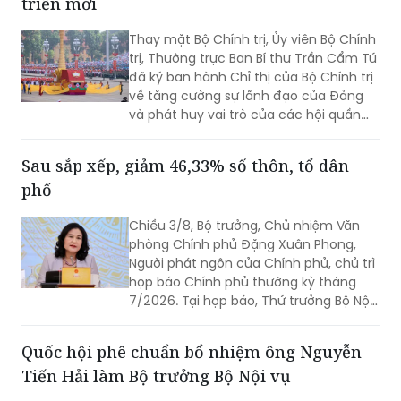
triển mới
Thay mặt Bộ Chính trị, Ủy viên Bộ Chính
trị, Thường trực Ban Bí thư Trần Cẩm Tú
đã ký ban hành Chỉ thị của Bộ Chính trị
về tăng cường sự lãnh đạo của Đảng
và phát huy vai trò của các hội quần
chúng trong giai đoạn phát triển mới
(Chỉ thị số 11-CT/TW)
Sau sắp xếp, giảm 46,33% số thôn, tổ dân
phố
Chiều 3/8, Bộ trưởng, Chủ nhiệm Văn
phòng Chính phủ Đặng Xuân Phong,
Người phát ngôn của Chính phủ, chủ trì
họp báo Chính phủ thường kỳ tháng
7/2026. Tại họp báo, Thứ trưởng Bộ Nội
vụ Nguyễn Thị Hà đã thông tin về kết
quả sắp xếp các thôn, tổ dân phố trên
Quốc hội phê chuẩn bổ nhiệm ông Nguyễn
toàn quốc.
Tiến Hải làm Bộ trưởng Bộ Nội vụ