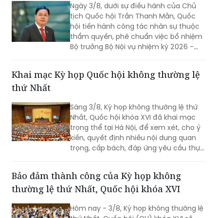
Ngày 3/8, dưới sự điều hành của Chủ
tịch Quốc hội Trần Thanh Mẫn, Quốc
hội tiến hành công tác nhân sự thuộc
thẩm quyền, phê chuẩn việc bổ nhiệm
Bộ trưởng Bộ Nội vụ nhiệm kỳ 2026 -
2031 đối với ông Nguyễn Tiến Hải, Ủy
viên Ban Chấp hành Trung ương Đảng,
Khai mạc Kỳ họp Quốc hội không thường lệ
quyền Bộ trưởng Bộ Nội vụ.
thứ Nhất
Sáng 3/8, Kỳ họp không thường lệ thứ
Nhất, Quốc hội khóa XVI đã khai mạc
trọng thể tại Hà Nội, để xem xét, cho ý
kiến, quyết định nhiều nội dung quan
trọng, cấp bách, đáp ứng yêu cầu thực
tiễn, vì sự phát triển nhanh, bền vững
của đất nước.
Bảo đảm thành công của Kỳ họp không
thường lệ thứ Nhất, Quốc hội khóa XVI
Hôm nay - 3/8, Kỳ họp không thường lệ