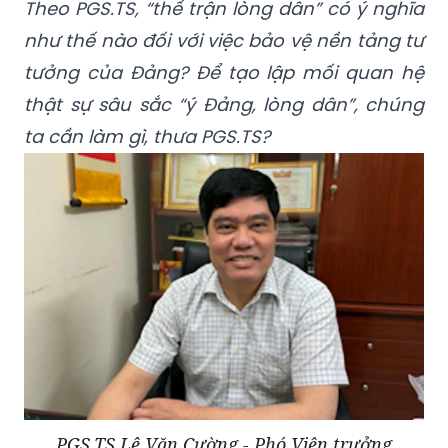
Theo PGS.TS, “thế trận lòng dân” có ý nghĩa
như thế nào đối với việc bảo vệ nền tảng tư
tưởng của Đảng? Để tạo lập mối quan hệ
thật sự sâu sắc “ý Đảng, lòng dân”, chúng
ta cần làm gì, thưa PGS.TS?
PGS.TS Lê Văn Cường - Phó Viện trưởng