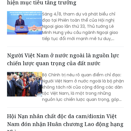
hiện mục tiêu tăng trưởng
Sáng 4/8, tham dự và phát biểu chỉ
đạo tại Phiên toàn thể của Hội nghị
Ngoại giao lần thứ 33, Thủ tướng Lê
Minh Hưng yêu cầu ngành Ngoại giao
tiếp tục đổi mới mạnh mẽ tư duy,
phương thức triển khai công tác đối
ngoại theo hướng chủ động hơn, thực
Người Việt Nam ở nước ngoài là nguồn lực
chất hơn, đồng hành chặt chẽ hơn với
chiến lược quan trọng của đất nước
các Bộ, ngành, địa phương và cộng
đồng doanh nghiệp nhằm góp phần
Bộ Chính trị nêu rõ quan điểm chỉ đạo:
thực hiện mục tiêu tăng trưởng 2 con
Người Việt Nam ở nước ngoài là bộ phận
số.
không tách rời của cộng đồng các dân
tộc Việt Nam, là một trong những
nguồn lực chiến lược quan trọng, góp
phần nâng cao sức mạnh tổng hợp
quốc gia; là cầu nối giữa Việt Nam với
Hội Nạn nhân chất độc da cam/dioxin Việt
thế giới...
Nam đón nhận Huân chương Lao động hạng