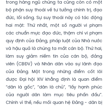
trong hàng ngũ chúng ta cũng còn có một
bộ phận suy thoái về tư tưởng chính trị, đạo
đức, lối sống. Sự suy thoái này có tác động
hai mặt: Thứ nhất, một số người vi phạm
các chuẩn mực đạo đức, thậm chí vi phạm
quy định của Đảng, pháp luật của Nhà nước
và hậu quả là chúng ta mất cán bộ. Thứ hai,
làm suy giảm niềm tin của cán bộ, đảng
viên (CBĐV) và Nhân dân vào sự lãnh đạo
của Đảng. Một trong những điểm cốt lõi
được Đại hội XIV khẳng định là quan điểm
“dân là gốc”, “dân là chủ”, “lấy hạnh phúc
của người dân làm mục tiêu phấn đấu”.
Chính vì thế, nếu mối quan hệ Đảng - dân bị