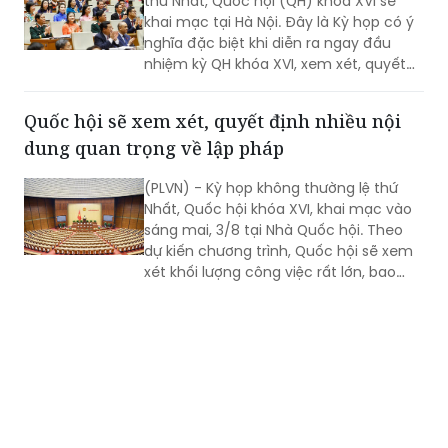
thứ Nhất, Quốc hội (QH) khóa XVI sẽ
khai mạc tại Hà Nội. Đây là Kỳ họp có ý
nghĩa đặc biệt khi diễn ra ngay đầu
nhiệm kỳ QH khóa XVI, xem xét, quyết
định nhiều nội dung quan trọng về
công tác lập pháp, công tác nhân sự
Quốc hội sẽ xem xét, quyết định nhiều nội
và các vấn đề thuộc thẩm quyền của
dung quan trọng về lập pháp
QH. Việc các cơ quan của QH và Chính
phủ khẩn trương hoàn tất công tác
(PLVN) - Kỳ họp không thường lệ thứ
chuẩn bị cho thấy quyết tâm đưa các
Nhất, Quốc hội khóa XVI, khai mạc vào
chủ trương của Đảng nhanh chóng đi
sáng mai, 3/8 tại Nhà Quốc hội. Theo
vào cuộc sống thông qua những quyết
dự kiến chương trình, Quốc hội sẽ xem
sách kịp thời của QH.
xét khối lượng công việc rất lớn, bao
gồm dự kiến biểu quyết thông qua
nhiều dự án luật quan trọng...