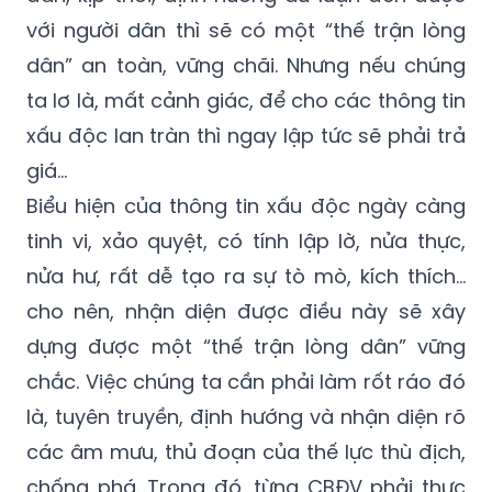
với người dân thì sẽ có một “thế trận lòng
dân” an toàn, vững chãi. Nhưng nếu chúng
ta lơ là, mất cảnh giác, để cho các thông tin
xấu độc lan tràn thì ngay lập tức sẽ phải trả
giá…
Biểu hiện của thông tin xấu độc ngày càng
tinh vi, xảo quyệt, có tính lập lờ, nửa thực,
nửa hư, rất dễ tạo ra sự tò mò, kích thích…
cho nên, nhận diện được điều này sẽ xây
dựng được một “thế trận lòng dân” vững
chắc. Việc chúng ta cần phải làm rốt ráo đó
là, tuyên truyền, định hướng và nhận diện rõ
các âm mưu, thủ đoạn của thế lực thù địch,
chống phá. Trong đó, từng CBĐV phải thực