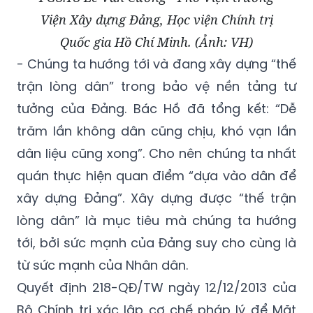
Viện Xây dựng Đảng, Học viện Chính trị
Quốc gia Hồ Chí Minh. (Ảnh: VH)
- Chúng ta hướng tới và đang xây dựng “thế
trận lòng dân” trong bảo vệ nền tảng tư
tưởng của Đảng. Bác Hồ đã tổng kết: “Dễ
trăm lần không dân cũng chịu, khó vạn lần
dân liệu cũng xong”. Cho nên chúng ta nhất
quán thực hiện quan điểm “dựa vào dân để
xây dựng Đảng”. Xây dựng được “thế trận
lòng dân” là mục tiêu mà chúng ta hướng
tới, bởi sức mạnh của Đảng suy cho cùng là
từ sức mạnh của Nhân dân.
Quyết định 218-QĐ/TW ngày 12/12/2013 của
Bộ Chính trị xác lập cơ chế pháp lý để Mặt