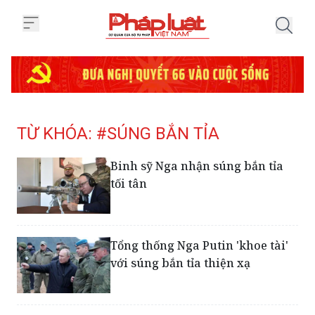
Trang chủ Tag
TỪ KHÓA: #SÚNG BẮN TỈA
Binh sỹ Nga nhận súng bắn tỉa
tối tân
Tổng thống Nga Putin 'khoe tài'
với súng bắn tỉa thiện xạ