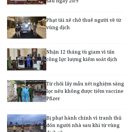
Kiên Giang áp dụng Chỉ thị
19/CT-TTg đối với 10 địa phương
sau ngày 20/9
Phạt tài xế chở thuê người về từ
vùng dịch
Nhận 12 tháng tù giam vì tấn
công lực lượng kiểm soát dịch
Từ chối lấy mẫu xét nghiệm sàng
lọc nếu không được tiêm vaccine
Pfizer