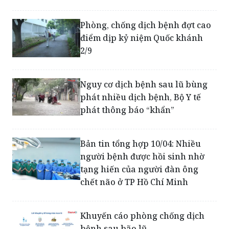
Chủ tịch UBND phường, xã chịu
trách nhiệm nếu để dịch bệnh
bùng phát
Phòng, chống dịch bệnh đợt cao
điểm dịp kỷ niệm Quốc khánh
2/9
Nguy cơ dịch bệnh sau lũ bùng
phát nhiều dịch bệnh, Bộ Y tế
phát thông báo “khẩn”
Bản tin tổng hợp 10/04: Nhiều
người bệnh được hồi sinh nhờ
tạng hiến của người đàn ông
chết não ở TP Hồ Chí Minh