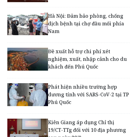
Kiên Giang sẽ hỗ trợ tối đa cho
Phú Quốc để khống chế, dập dịch
Hà Nội: Đảm bảo phòng, chống
dịch bệnh tại chợ đầu mối phía
Nam
Đề xuất hỗ trợ chi phí xét
nghiệm, xuất, nhập cảnh cho du
khách đến Phú Quốc
Phát hiện nhiều trường hợp
dương tính với SARS-CoV-2 tại TP
Phú Quốc