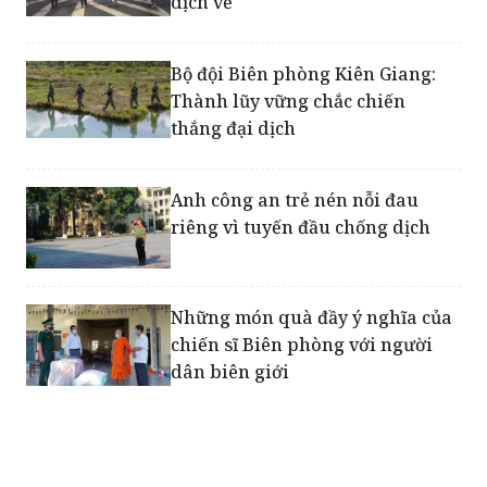
Bị phạt hành chính vì tranh thủ
đón người nhà sau khi từ vùng
dịch về
Bộ đội Biên phòng Kiên Giang:
Thành lũy vững chắc chiến
thắng đại dịch
Anh công an trẻ nén nỗi đau
riêng vì tuyến đầu chống dịch
Những món quà đầy ý nghĩa của
chiến sĩ Biên phòng với người
dân biên giới