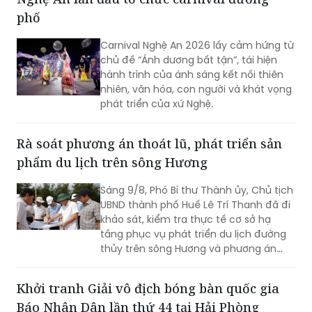
phố
Carnival Nghệ An 2026 lấy cảm hứng từ
chủ đề “Ánh dương bất tận”, tái hiện
hành trình của ánh sáng kết nối thiên
nhiên, văn hóa, con người và khát vọng
phát triển của xứ Nghệ.
Rà soát phương án thoát lũ, phát triển sản
phẩm du lịch trên sông Hương
Sáng 9/8, Phó Bí thư Thành ủy, Chủ tịch
UBND thành phố Huế Lê Trí Thanh đã đi
khảo sát, kiểm tra thực tế cơ sở hạ
tầng phục vụ phát triển du lịch đường
thủy trên sông Hương và phương án
tiêu thoát lũ trên địa bàn thành phố.
Khởi tranh Giải vô địch bóng bàn quốc gia
Báo Nhân Dân lần thứ 44 tại Hải Phòng