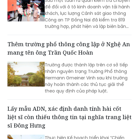
Sau một tuần ra quân kiểm tra chuyên
đề đối với ô tô kinh doanh vận tải hành
khách, lực lượng Cảnh sát giao thông
Công an TP Đồng Nai đã kiểm tra 819
trường hợp, phát hiện và lập biên bản
355 trường hợp vi phạm. Đáng chú ý,
các lỗi được phát hiện có chở hàng
Thêm trường phổ thông công lập ở Nghệ An
hóa trong khoang hành khách, chạy
mang tên ông Trần Quốc Hoàn
quá tốc độ và dừng, đỗ không đúng nơi
quy định.
Trường được thành lập trên cơ sở tiếp
nhận nguyên trạng Trường Phổ thông
Hermann Gmeiner Vinh sau khi trường
này hoàn thành các thủ tục giải thể
theo quy định của pháp luật.
Lấy mẫu ADN, xác định danh tính hài cốt
liệt sĩ còn thiếu thông tin tại nghĩa trang liệt
sĩ Đông Hưng
Thực hiện Kế hoạch triển khai “Chiến