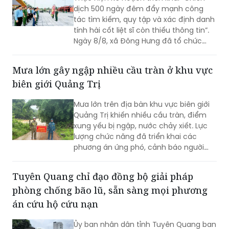
dịch 500 ngày đêm đẩy mạnh công
tác tìm kiếm, quy tập và xác định danh
tính hài cốt liệt sĩ còn thiếu thông tin”.
Ngày 8/8, xã Đông Hưng đã tổ chức
dâng hương, dâng hoa tưởng niệm các
Anh hùng liệt sĩ và triển khai lấy mẫu
Mưa lớn gây ngập nhiều cầu tràn ở khu vực
sinh phẩm ADN tại các phần mộ liệt sĩ
biên giới Quảng Trị
chưa xác định được danh tính ở nghĩa
trang liệt sĩ Đông Hưng.
Mưa lớn trên địa bàn khu vực biên giới
Quảng Trị khiến nhiều cầu tràn, điểm
xung yếu bị ngập, nước chảy xiết. Lực
lượng chức năng đã triển khai các
phương án ứng phó, cảnh báo người
dân không đi vào khu vực nguy hiểm.
Tuyên Quang chỉ đạo đồng bộ giải pháp
phòng chống bão lũ, sẵn sàng mọi phương
án cứu hộ cứu nạn
Ủy ban nhân dân tỉnh Tuyên Quang ban