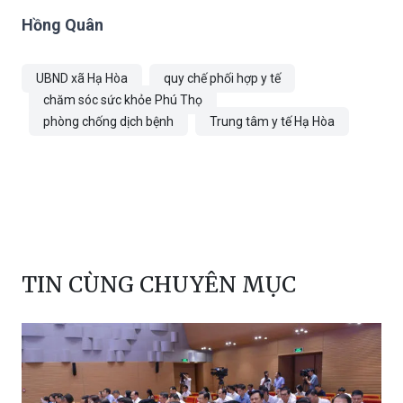
Hồng Quân
UBND xã Hạ Hòa
quy chế phối hợp y tế
chăm sóc sức khỏe Phú Thọ
phòng chống dịch bệnh
Trung tâm y tế Hạ Hòa
TIN CÙNG CHUYÊN MỤC