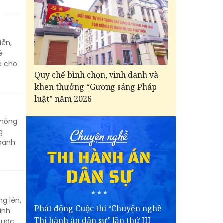
iễn,
ế
c cho
Quy chế bình chọn, vinh danh và
khen thưởng “Gương sáng Pháp
luật” năm 2026
 nông
g
doanh
g lên,
Phát động Cuộc thi “Chuyện nghề
ính
Thi hành án dân sự” lần thứ III
được