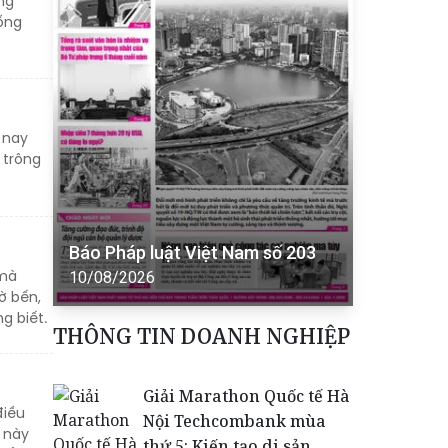
ng
sống
 nay
 trông
Báo Pháp luật Việt Nam số 203
 mà
10/08/2026
ờ bến,
ng biết.
THÔNG TIN DOANH NGHIỆP
Giải Marathon Quốc tế Hà
điều
Nội Techcombank mùa
 này
thứ 5: Kiến tạo di sản,