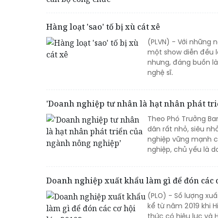
Hàng loạt 'sao' tố bị xù cát xê
(PLVN) - Với những n
một show diễn đều l
nhưng, đáng buồn là 
nghệ sĩ.
'Doanh nghiệp tư nhân là hạt nhân phát tr
Theo Phó Trưởng Ban
dân rất nhỏ, siêu nh
nghiệp vững mạnh có
nghiệp, chủ yếu là d
Doanh nghiệp xuất khẩu làm gì để đón các c
(PLO) - Số lượng xu
kể từ năm 2019 khi H
thức có hiệu lực và