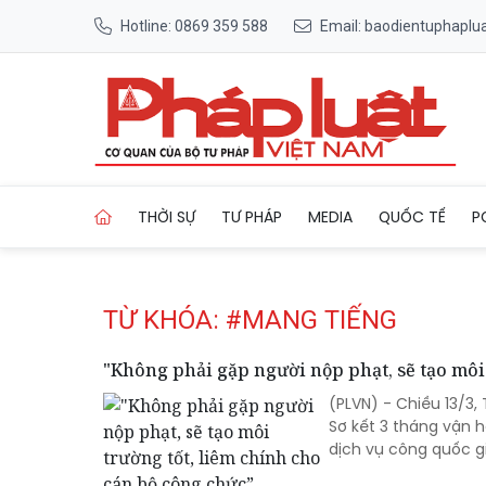
Hotline: 0869 359 588
Email: baodientuphapl
Trang chủ Tag
THỜI SỰ
TƯ PHÁP
MEDIA
QUỐC TẾ
P
TỪ KHÓA: #MANG TIẾNG
"Không phải gặp người nộp phạt, sẽ tạo môi 
(PLVN) - Chiều 13/3,
Sơ kết 3 tháng vận 
dịch vụ công quốc g