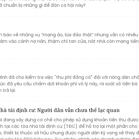
đã chuẩn bị những gì để đón cơ hội này?
nh báo về những vụ “mạng ảo, lừa đảo thật” nhưng vẫn có nhiều
lâm vào cảnh nợ nần, thậm chí tan cửa, nát nhà còn mang tiến
ình đã cho kiểm tra việc "thu phí đồng cỏ" đối với nông dân ch
tức đã yêu cầu chấm dứt khoản phí vô lý này, rà soát số tiền bà
trả lại.
nhà tái định cư: Người dân vẫn chưa thể lạc quan
Nội đang xây dựng cơ chế cho phép sử dụng khoản tiền thu được
 tại các tòa nhà tái định cư (TĐC) để hỗ trợ lại một phần cho 
ch, thiết bị thuộc sở hữu chung được người dân kỳ vọng sẽ thay đ