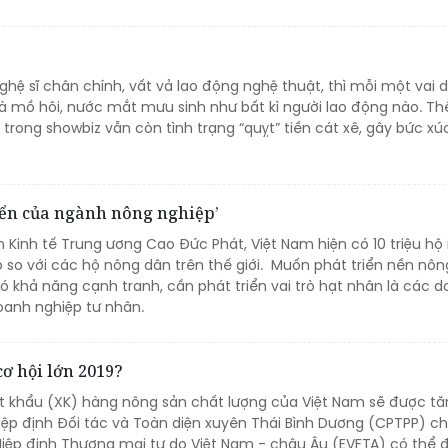
ghệ sĩ chân chính, vất vả lao động nghệ thuật, thì mỗi một vai d
à mồ hôi, nước mắt mưu sinh như bất kì người lao động nào. Th
trong showbiz vẫn còn tình trạng “quỵt” tiền cát xê, gây bức xú
iển của ngành nông nghiệp’
 Kinh tế Trung ương Cao Đức Phát, Việt Nam hiện có 10 triệu hộ
ỏ so với các hộ nông dân trên thế giới. Muốn phát triển nền nôn
 khả năng cạnh tranh, cần phát triển vai trò hạt nhân là các 
oanh nghiệp tư nhân.
ơ hội lớn 2019?
ất khẩu (XK) hàng nông sản chất lượng của Việt Nam sẽ được tăn
iệp định Đối tác và Toàn diện xuyên Thái Bình Dương (CPTPP) ch
 Hiệp định Thương mại tự do Việt Nam - châu Âu (EVFTA) có thể 