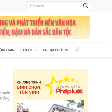
ỘNG SẢN
BẠN ĐỌC
TIN ĐỊA PHƯƠNG
 tuyến
n Cổng