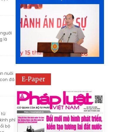
 người
g là
ăn nuôi
E-Paper
 con đã
 từ
kinh phí
ổi bộ