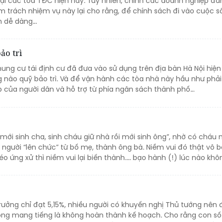
i các tòa TĐC hiện nay. Tuy nhiên, chính các doanh nghiệp đa
m trách nhiệm vụ này lại cho rằng, để chính sách đi vào cuộc 
n dễ dàng…
ảo trì
ung cư tái định cư đã đưa vào sử dụng trên địa bàn Hà Nội hiện
nào quỹ bảo trì. Và để vận hành các tòa nhà này hầu như phải
 của người dân và hỗ trợ từ phía ngân sách thành phố…
i mới sinh cha, sinh cháu giữ nhà rồi mới sinh ông”, nhờ có cháu
i người “lên chức” từ bố mẹ, thành ông bà. Niềm vui đó thật vô b
 ứng xử thì niềm vui lại biến thành.... bạo hành (!) lúc nào khô
trưởng chỉ đạt 5,15%, nhiều người có khuyến nghị Thủ tướng nên 
hông mang tiếng là không hoàn thành kế hoạch. Cho rằng con số