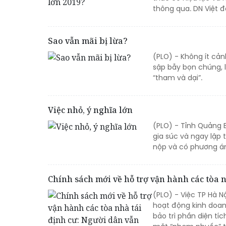
thông qua. DN Việt 
Sao vẫn mãi bị lừa?
(PLO) - Không ít cả
sập bẫy bọn chúng, 
“tham và dại”.
Việc nhỏ, ý nghĩa lớn
(PLO) - Tỉnh Quảng B
gia súc và ngay lập 
nộp và có phương án 
Chính sách mới về hỗ trợ vận hành các tòa 
(PLO) - Việc TP Hà 
hoạt động kinh doanh
bảo trì phần diện tí