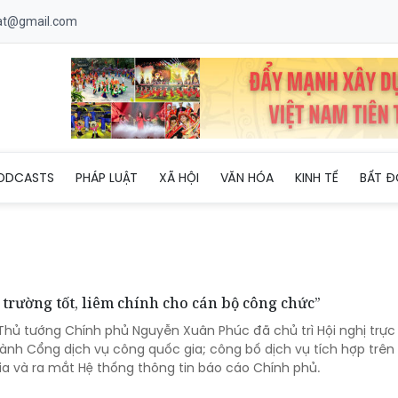
uat@gmail.com
ODCASTS
PHÁP LUẬT
XÃ HỘI
VĂN HÓA
KINH TẾ
BẤT Đ
trường tốt, liêm chính cho cán bộ công chức”
 Thủ tướng Chính phủ Nguyễn Xuân Phúc đã chủ trì Hội nghị trực
hành Cổng dịch vụ công quốc gia; công bố dịch vụ tích hợp trê
ia và ra mắt Hệ thống thông tin báo cáo Chính phủ.