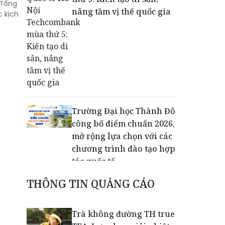
 Tổng
nâng tầm vị thế quốc gia
 kịch
Trường Đại học Thành Đô
công bố điểm chuẩn 2026,
mở rộng lựa chọn với các
chương trình đào tạo hợp
tác quốc tế
THÔNG TIN QUẢNG CÁO
Vietjet được vinh danh
'Dấu ấn Thương hiệu Việt
Trà không đường TH true
hướng tới tăng trưởng