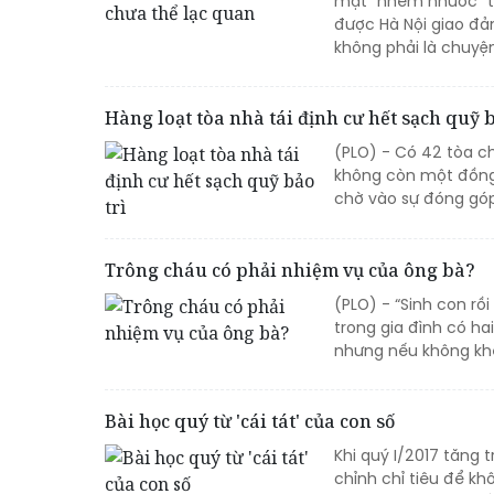
mặt “nhem nhuốc” tạ
được Hà Nội giao đả
không phải là chuyệ
Hàng loạt tòa nhà tái định cư hết sạch quỹ b
(PLO) - Có 42 tòa ch
không còn một đồng 
chờ vào sự đóng góp
Trông cháu có phải nhiệm vụ của ông bà?
(PLO) - “Sinh con rồ
trong gia đình có ha
nhưng nếu không khéo
Bài học quý từ 'cái tát' của con số
Khi quý I/2017 tăng 
chỉnh chỉ tiêu để k