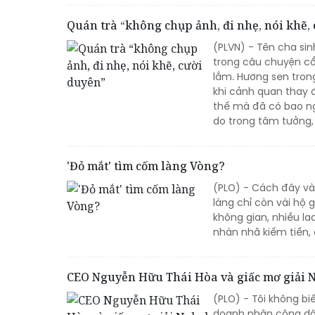
Quán trà “không chụp ảnh, đi nhẹ, nói khẽ,
(PLVN) - Tên cha si
trong câu chuyện cổ 
lắm. Hương sen tro
khi cảnh quan thay
thế mà đã có bao ngư
do trong tâm tưởng, 
'Đỏ mắt' tìm cốm làng Vòng?
(PLO) - Cách đây và
làng chỉ còn vài hộ 
không gian, nhiều la
nhàn nhã kiếm tiền
CEO Nguyễn Hữu Thái Hòa và giấc mơ giải 
(PLO) - Tôi không bi
doanh nhân công dân