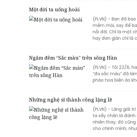
Một đời ta uống hoài
(PLVN) - Bạn đã bao
mềm môi, say để bay
nỗi đời. Chỉ là một
hay đơn giản chỉ là 
Ngắm đêm “Sắc màu” trên sông Hàn
(PLVN) - Tối 22/6, h
“đa sắc màu” đã l
pháo hoa biến ảo k
Những nghệ sĩ thành công lặng lẽ
(PLVN) - Làng giải t
ta sẩy chân là đánh 
nhiên thay, đó cũng
cho chính mình, như