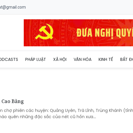
uat@gmail.com
ODCASTS
PHÁP LUẬT
XÃ HỘI
VĂN HÓA
KINH TẾ
BẤT Đ
i Cao Bằng
ăm chợ phiên các huyện: Quảng Uyên, Trà Lĩnh, Trùng Khánh (tỉn
nào quên những đặc sắc của nét cũ hồn xưa...