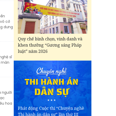
đến
 vô cớ
ng dưng
Quy chế bình chọn, vinh danh và
khen thưởng “Gương sáng Pháp
luật” năm 2026
nghệ sĩ
g màn
à người
gạc
hêu hoa
Phát động Cuộc thi “Chuyện nghề
Thi hành án dân sự” lần thứ III