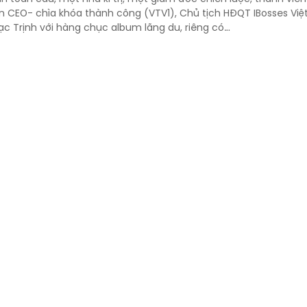
n CEO- chìa khóa thành công (VTV1), Chủ tịch HĐQT IBosses Vi
ạc Trịnh với hàng chục album lãng du, riêng có…