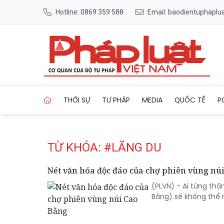
Hotline: 0869 359 588
Email: baodientuphapl
Trang chủ Tag
THỜI SỰ
TƯ PHÁP
MEDIA
QUỐC TẾ
P
TỪ KHÓA: #LÃNG DU
Nét văn hóa độc đáo của chợ phiên vùng nú
(PLVN) - Ai từng th
Bằng) sẽ không thể 