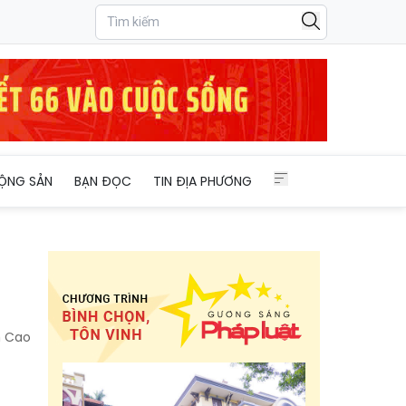
ỘNG SẢN
BẠN ĐỌC
TIN ĐỊA PHƯƠNG
h Cao