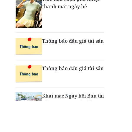
thanh mát ngày hè
Nắm chuỗi phân phối ô tô
và VETC, Tasco (HUT) thu
gần 21.900 tỷ đồng trong
nửa đầu năm
Thông báo đấu giá tài sản
Thông báo đấu giá tài sản
Khai mạc Ngày hội Bán tải
Việt Nam 2026 tại Chân
Mây - Lăng Cô
“Xé ngay trúng liền”: Điều