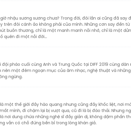
 giờ nhậu sương sương chưa? Trong đời, đôi lần ai cũng đã say 
 trên đôi cánh ảo không phải của mình. Những cơn say đến từ
 chút buồn thương, chỉ là một manh manh nỗi nhớ, chỉ là một dử
cố quên đi một nỗi đời…
ai đội pháo cuối cùng Anh và Trung Quốc tại DIFF 2019 cùng dàn 
àm nên một đêm ngoạn mục của âm nhạc, nghệ thuật và nhữn
hông ngừng.
rí là một thế giới đầy hào quang nhưng cũng đầy khốc liệt, nơi m
mất mình, đi chậm lại bị vượt qua, cũ đi là bị đào thải. Nhưng n
 là nơi dung chứa những nghệ sĩ đầy giản dị, không dặm phấn t
ng vẫn có chỗ đứng bền bỉ trong lòng khán giả.