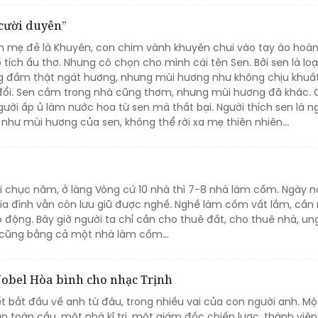
 cười duyên”
nh mẹ đẻ là Khuyên, con chim vành khuyên chui vào tay áo hoàn
tích ấu thơ. Nhưng cô chọn cho mình cái tên Sen. Bởi sen là loạ
ng đầm thật ngát hương, nhưng mùi hương như không chịu khuấ
 đổi. Sen cắm trong nhà cũng thơm, nhưng mùi hương đã khác.
ời ấp ủ làm nước hoa từ sen mà thất bại. Người thích sen là ng
như mùi hương của sen, không thể rời xa mẹ thiên nhiên...
i chục năm, ở làng Vòng cứ 10 nhà thì 7-8 nhà làm cốm. Ngày n
gia đình vẫn còn lưu giữ được nghề. Nghề làm cốm vất lắm, cần
o động. Bây giờ người ta chỉ cần cho thuê đất, cho thuê nhà, u
, cũng bằng cả một nhà làm cốm…
Nobel Hòa bình cho nhạc Trịnh
ết bắt đầu về anh từ đâu, trong nhiều vai của con người anh. Mộ
 toàn cầu, một nhà kĩ trị, một giám đốc chiến lược, thành viên