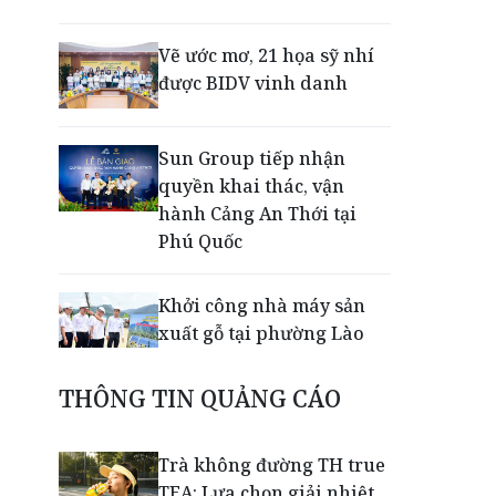
Vẽ ước mơ, 21 họa sỹ nhí
được BIDV vinh danh
Sun Group tiếp nhận
quyền khai thác, vận
hành Cảng An Thới tại
Phú Quốc
Khởi công nhà máy sản
xuất gỗ tại phường Lào
Cai
THÔNG TIN QUẢNG CÁO
Nối lại đường bay Cần
Thơ - Đà Lạt sau gần 6
Trà không đường TH true
năm
TEA: Lựa chọn giải nhiệt