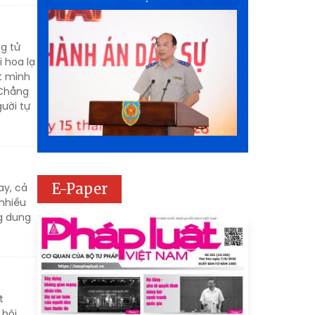
g tử
i hoa lạ
t mình
 Chẳng
ười tự
E-Paper
ay, cả
 nhiều
ng dung
t
 hội