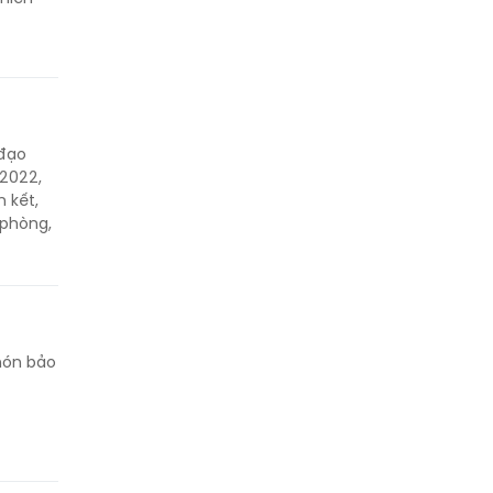
 đạo
 2022,
 kết,
 phòng,
 nón bảo