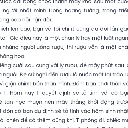
cuộc đời bỗng chốc thành mây khói sau một cuộ
 người nhốt mình trong hoang tưởng, trong triề
rong bao nỗi hận đời.
hích lên cao, bạn và tôi chí ít cũng đã đôi lần gà
 ta”. Giá điều này là một chân lý hay một luật ngầ
 những người uống rượu, thì rượu vẫn là một chấ
thăng hoa.
iếng cười sau cụng vài ly rượu, để mấy phút sau l
 nguôi. Để cứ nghĩ đến rượu là nước mắt lại trào r
 vì giận chính bản thân mình. Đám bạn chơi thân vớ
 T. Hôm nay T quyết định sẽ tỏ tình với cô bạ
é tan học muộn nên mấy thằng khởi động trướ
i đón cô bạn dự định sẽ tỏ tình vào hôm sinh nhật
vài chén để có thêm dũng khí. T phóng đi, chiếc m