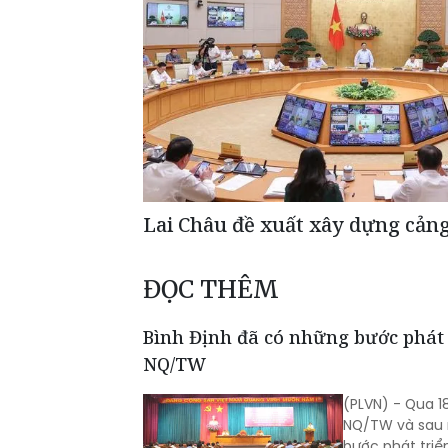
Lai Châu đề xuất xây dựng cản
ĐỌC THÊM
Bình Định đã có những bước phát 
NQ/TW
(PLVN) - Qua 1
NQ/TW và sau n
bước phát triể