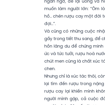
ngẩn ngơ, để lại uống và h
muốn làm người lớn: “Ôm lò
hồ… chén rượu cay một đời ta
đợi…”.
Và cũng có những cuộc nhậu
gầy trong tiết thu sang, để
hồn lãng du để chứng minh 
ức và tức tưởi, rượu hoà nướ
chút men cũng là chất xúc 
chen.
Nhưng chỉ là xúc tác thôi, cò
lại tìm đến rượu trong nặn
rượu cay lại khiến mình khô
người mình gặp, cả cuộc đờ