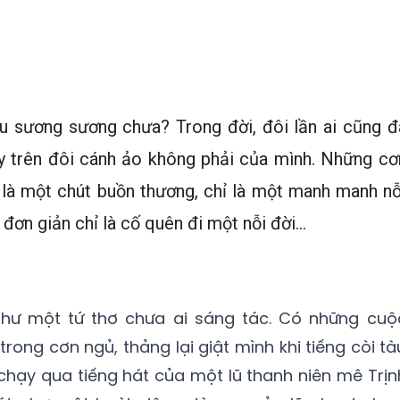
u sương sương chưa? Trong đời, đôi lần ai cũng đ
 trên đôi cánh ảo không phải của mình. Những cơ
ỉ là một chút buồn thương, chỉ là một manh manh nỗ
 đơn giản chỉ là cố quên đi một nỗi đời…
ư một tứ thơ chưa ai sáng tác. Có những cuộ
rong cơn ngủ, thảng lại giật mình khi tiếng còi tà
chạy qua tiếng hát của một lũ thanh niên mê Trịn