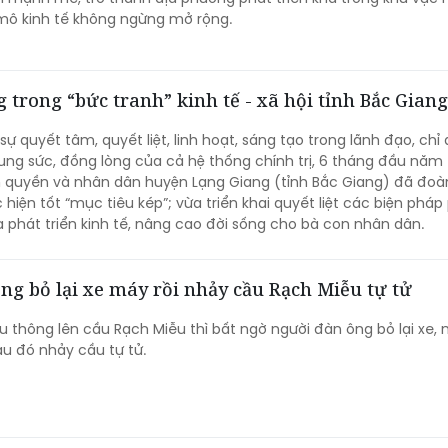
mô kinh tế không ngừng mở rộng.
 trong “bức tranh” kinh tế - xã hội tỉnh Bắc Giang
ự quyết tâm, quyết liệt, linh hoạt, sáng tạo trong lãnh đạo, chỉ
ung sức, đồng lòng của cả hệ thống chính trị, 6 tháng đầu năm
 quyền và nhân dân huyện Lạng Giang (tỉnh Bắc Giang) đã đoàn
hiện tốt “mục tiêu kép”; vừa triển khai quyết liệt các biện pháp
 phát triển kinh tế, nâng cao đời sống cho bà con nhân dân.
ng bỏ lại xe máy rồi nhảy cầu Rạch Miễu tự tử
ưu thông lên cầu Rạch Miễu thì bất ngờ người đàn ông bỏ lại xe,
u đó nhảy cầu tự tử.