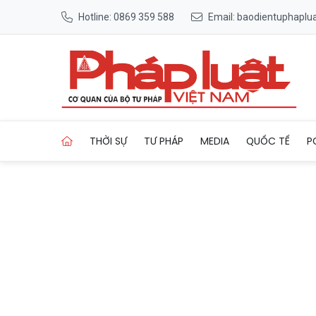
Hotline: 0869 359 588
Email: baodientuphapl
Trang chủ Một đời ta uống h
THỜI SỰ
TƯ PHÁP
MEDIA
QUỐC TẾ
P