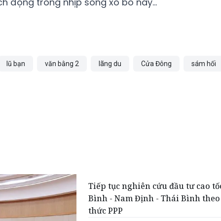
kích động trong nhịp sống xô bồ này…
lũ bạn
văn bằng 2
lãng du
Cửa Đông
sám hối
Tiếp tục nghiên cứu đầu tư cao t
Bình - Nam Định - Thái Bình theo
thức PPP