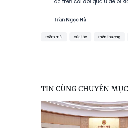
ác trên cõi đời quá ư dễ bị 
Trần Ngọc Hà
mềm môi
xúc tác
mến thương
TIN CÙNG CHUYÊN MỤC