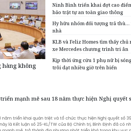
Ninh Bình triển khai đợt cao đi
bảo trật tự an toàn giao thông
Hy hữu nhóm đối tượng trả thù
nhà
KLB và Feliz Homes tìm thấy chủ
xe Mercedes chương trình tri ân
Kịp thời ứng cứu 1 phụ nữ bị són
g hàng không
trôi dạt nhiều giờ trên biển
triển mạnh mẽ sau 18 năm thực hiện Nghị quyết s
8 năm triển khai quán triệt và tổ chức thực hiện Nghị quyết số 3
ày là Kết luận số 25-KL/TW của Bộ Chính trị, Bình Định đã có n
n mạnh mẽ, trở thành địa phương phát triển khá trong khu vực