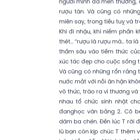
người mình đã mến thương, 
rượu tàn. Và cũng có những
miên say, trong tiều tuỵ và t
Khi đi nhậu, khi niềm phấn k
thét… “rượu là rượu mà… ta là
thấm sâu vào tiềm thức của
xúc tác đẹp cho cuộc sống 
Và cũng có những rổn rảng t
nước mắt với nỗi ân hận khôn
vô thức, trào ra vì thương và
nhau tổ chức sinh nhật cho
đanghọc văn bằng 2. Cô b
dăm ba chén. Đến lúc T rời đ
lũ bạn còn kịp chúc T thêm 