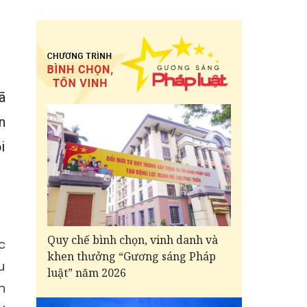
ã
n
i
Quy chế bình chọn, vinh danh và
c
khen thưởng “Gương sáng Pháp
u
luật” năm 2026
h