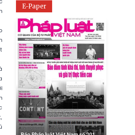
c
E-Paper
n
o
m
t
à
a
i
n
c
,
ũ
Báo Pháp luật Việt Nam số 201