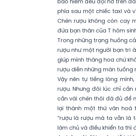
bão hiểm đểu đội hờ trên đầ
phía sau một chiếc taxi và 
Chén rượu không còn cay mà
đứa bạn thân của T hôm sinh
Trong những trạng huống cả
rượu như một người bạn tri â
giúp mình thăng hoa chứ kh
rượu diễn những màn tuồng 
Vậy nên tự tiếng lòng mình
rượu. Nhưng đôi lúc chỉ cần
cần vài chén thôi đã đủ để 
lại thành một thứ văn hoá 
“rượu là rượu mà ta vẫn là 
làm chủ và điều khiển ta thì 