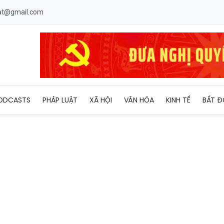
uat@gmail.com
oài
ODCASTS
PHÁP LUẬT
XÃ HỘI
VĂN HÓA
KINH TẾ
BẤT Đ