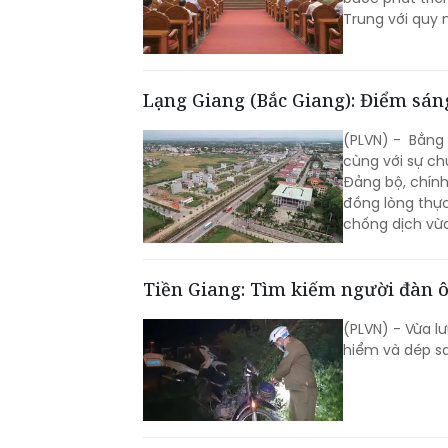
Trung với quy 
Lạng Giang (Bắc Giang): Điểm sáng
(PLVN) - Bằng s
cùng với sự ch
Đảng bộ, chính
đồng lòng thực 
chống dịch vừa
Tiền Giang: Tìm kiếm người đàn ô
(PLVN) - Vừa l
hiểm và dép sa