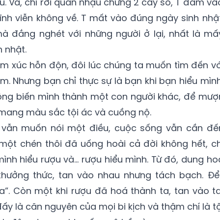
u. Và, chỉ rời quán nhậu chừng 2 cây số, T đâm và
vĩnh viễn không về. T mất vào đúng ngày sinh nhật
 đắng nghét với những người ở lại, nhất là mấ
 nhật.
m xúc hỗn độn, đôi lúc chúng ta muốn tìm đến vớ
m. Nhưng bạn chỉ thực sự là bạn khi bạn hiểu mình
ông biến mình thành một con người khác, để mượ
mang màu sắc tội ác và cuồng nộ.
, vẫn muốn nói một điều, cuộc sống vẫn cần đế
 một chén thôi đã uống hoài cả đời không hết, ch
mình hiểu rượu và… rượu hiểu mình. Từ đó, dung ho
thưởng thức, tan vào nhau nhưng tách bạch. Để
ta”. Còn một khi rượu đã hoá thành ta, tan vào ta
đấy là căn nguyên của mọi bi kịch và thậm chí là tộ