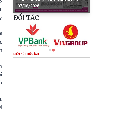
o
07/08/2026
.
ĐỐI TÁC
y
i
,
n
LIÊN KẾT HỮU ÍCH
n
ỉ
à
…
,
i