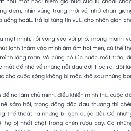
át như một hoài niệm già nua của lũ choai choa
ng đêm, nhìn vầng trăng mới về, nhớ chân gian
 uống hoài… trả lại từng tin vui… cho nhân gian ch
 một mình, rồi vòng vèo với phố, mong manh va
 chút lạnh thấm vào mình ấm ấm hơi men, cứ thế th
mình lãng mạn. Và cũng có lúc nước mắt trào, ẩ
c mắt để nhớ về những nỗi đau đời. Hoá ra, đôi lú
tác cho cuộc sống không bị mốc khô sau những bo
n để nó làm chủ mình, điều khiển mình thì… cuộc đờ
g nề sám hối, trong dằng dặc đau thương thì ché
ng thể thoát ra những bi kịch cuộc đời. Có nhữn
i họ bị nhốt chặt trong chén rượu cay. Có nhữn