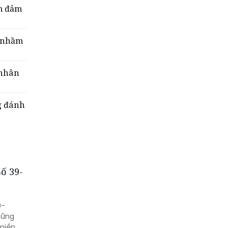
ểm đảm
… nhầm
 nhân
g đánh
ố 39-
9-
hững
 miền