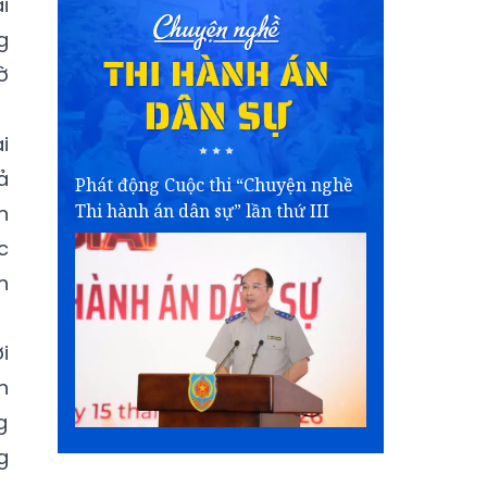
i
g
ờ
i
ả
Phát động Cuộc thi “Chuyện nghề
Thi hành án dân sự” lần thứ III
n
c
n
i
n
g
g