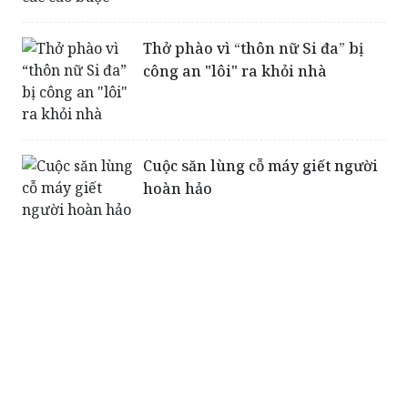
Thở phào vì “thôn nữ Si đa” bị
công an "lôi" ra khỏi nhà
Cuộc săn lùng cỗ máy giết người
hoàn hảo