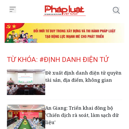
Trang chủ Tag
TỪ KHÓA: #ĐỊNH DANH ĐIỆN TỬ
Đề xuất định danh điện tử quyền
tài sản, địa điểm, không gian
An Giang: Triển khai đồng bộ
'Chiến dịch rà soát, làm sạch dữ
liệu'