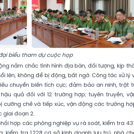
đại biểu tham dự cuộc họp
ng nắm chắc tình hình địa bàn, đối tượng, kịp thờ
i lên, không để bị động, bất ngờ. Công tác xử lý v
iều chuyển biến tích cực; đảm bảo an ninh, trật t
ậu quả đối với 12 trường hợp; tuyên truyền, vậ
ị cưỡng chế và tiếp xúc, vận động các trường hợ
 giai đoạn 2.
ối hợp các phòng nghiệp vụ rà soát, kiểm tra 43
; kiểm tra 1.228 cơ sở kinh doanh lưu trú, nhà ch