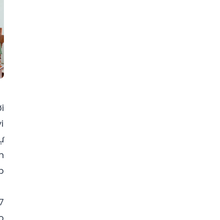
Bluewood bán
sofa băng
giá tốt
Hồng Hạc City Phú Mỹ Hưng
Bất động sản
nồi nấu rượu bằng củi
i
i
ự
n
p
7
o