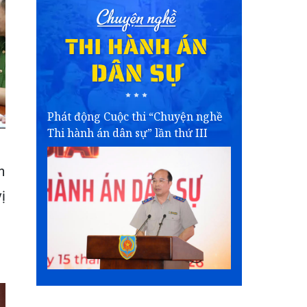
Phát động Cuộc thi “Chuyện nghề
Thi hành án dân sự” lần thứ III
h
ị