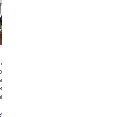
n
0
i
8
i
y