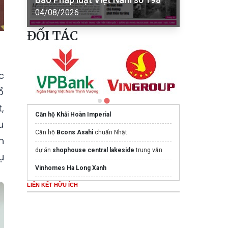
04/08/2026
ĐỐI TÁC
c
ổ
,
Căn hộ Khải Hoàn Imperial
u
Căn hộ
Bcons Asahi
chuẩn Nhật
h
dự án
shophouse central lakeside
trung văn
ụ
Vinhomes Ha Long Xanh
LIÊN KẾT HỮU ÍCH
Biệt Thự Song Lập
Vinhomes Hóc Môn
Giá Tốt
Giá bán Tháng 5
Vinhomes Global Gate Hạ
Long