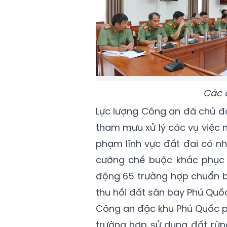
Các 
Lực lượng Công an đã chủ độ
tham mưu xử lý các vụ việc nổ
phạm lĩnh vực đất đai có nh
cưỡng chế buộc khắc phục h
động 65 trường hợp chuẩn b
thu hồi đất sân bay Phú Quốc
Công an đặc khu Phú Quốc ph
trường hợp sử dụng đất rừng