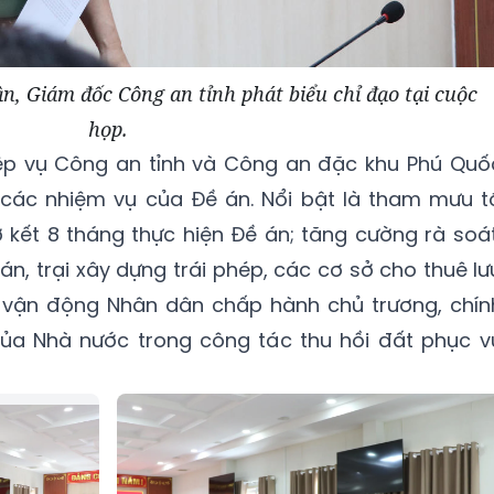
, Giám đốc Công an tỉnh phát biểu chỉ đạo tại cuộc
họp.
ệp vụ Công an tỉnh và Công an đặc khu Phú Quố
iệt các nhiệm vụ của Đề án. Nổi bật là tham mưu t
 kết 8 tháng thực hiện Đề án; tăng cường rà soát
 lán, trại xây dựng trái phép, các cơ sở cho thuê lư
, vận động Nhân dân chấp hành chủ trương, chín
ủa Nhà nước trong công tác thu hồi đất phục v