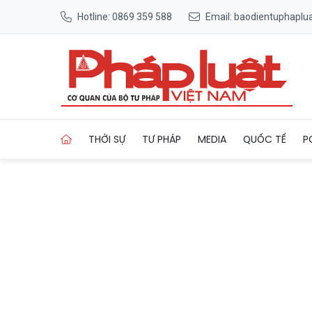
Hotline: 0869 359 588
Email: baodientuphapl
Trang chủ Đánh giá kết quả 
THỜI SỰ
TƯ PHÁP
MEDIA
QUỐC TẾ
P