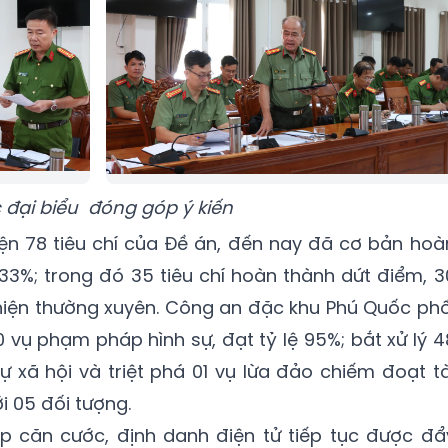
 đại biểu đóng góp ý kiến
iện 78 tiêu chí của Đề án, đến nay đã cơ bản hoà
,33%; trong đó 35 tiêu chí hoàn thành dứt điểm, 3
ực hiện thường xuyên. Công an đặc khu Phú Quốc phố
 vụ phạm pháp hình sự, đạt tỷ lệ 95%; bắt xử lý 4
ự xã hội và triệt phá 01 vụ lừa đảo chiếm đoạt tà
i 05 đối tượng.
p căn cước, định danh điện tử tiếp tục được đẩ