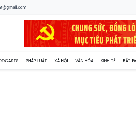
uat@gmail.com
thực hiện Đề án xây dựng Phú Quốc thành 'Đơn vị kiểu mẫu về ANT
ODCASTS
PHÁP LUẬT
XÃ HỘI
VĂN HÓA
KINH TẾ
BẤT Đ