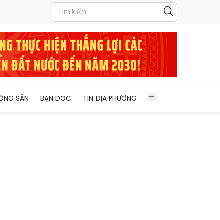
T và văn minh đô thị'
ỘNG SẢN
BẠN ĐỌC
TIN ĐỊA PHƯƠNG