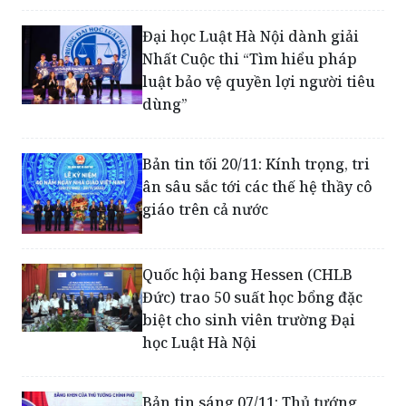
Đại học Luật Hà Nội dành giải
Nhất Cuộc thi “Tìm hiểu pháp
luật bảo vệ quyền lợi người tiêu
dùng”
Bản tin tối 20/11: Kính trọng, tri
ân sâu sắc tới các thế hệ thầy cô
giáo trên cả nước
Quốc hội bang Hessen (CHLB
Đức) trao 50 suất học bổng đặc
biệt cho sinh viên trường Đại
học Luật Hà Nội
Bản tin sáng 07/11: Thủ tướng