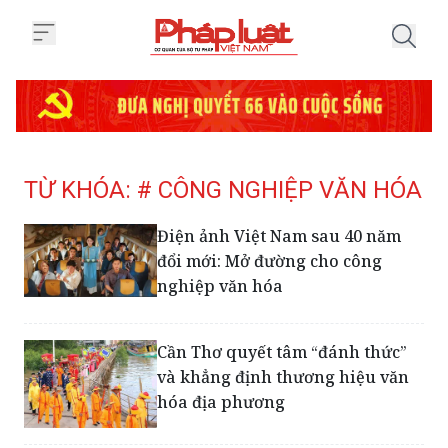
Trang chủ Tag
TỪ KHÓA: # CÔNG NGHIỆP VĂN HÓA
Điện ảnh Việt Nam sau 40 năm
đổi mới: Mở đường cho công
nghiệp văn hóa
Cần Thơ quyết tâm “đánh thức”
và khẳng định thương hiệu văn
hóa địa phương
Ninh Bình từng bước hiện thực
hóa khát vọng đô thị di sản