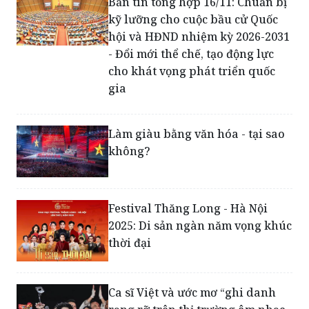
hội và HĐND nhiệm kỳ 2026-2031
- Đổi mới thể chế, tạo động lực
cho khát vọng phát triển quốc
gia
Làm giàu bằng văn hóa - tại sao
không?
Festival Thăng Long - Hà Nội
2025: Di sản ngàn năm vọng khúc
thời đại
Ca sĩ Việt và ước mơ “ghi danh
rạng rỡ trên thị trường âm nhạc
toàn cầu”