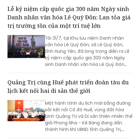
Lễ kỷ niệm cấp quốc gia 300 năm Ngày sinh
Danh nhân văn hóa Lê Quý Đôn: Lan tỏa giá
trị trường tồn của một trí tuệ lớn
Tối 31/7, tại Khu lưu niệm Danh nhân
văn hóa Lê Quý Đôn, xã Lê Quý Đôn,
tỉnh Hưng Yên, đã long trọng diễn ra Lễ
kỷ niệm cấp quốc gia 300 năm Ngày
sinh Danh nhân văn hóa Lê Quý Đôn
(1726-2026), đón nhận Nghị quyết của
Unessco cùng Việt Nam kỷ niệm 300
Quảng Trị cùng Huế phát triển đoàn tàu du
năm Ngày sinh Lê Quý Đôn. Trong
lịch kết nối hai di sản thế giới
khuôn khổ sự kiện còn có Chương trình
nghệ thuật đặc biệt "Rạng rỡ văn hiến
Một hành trình du lịch mới bằng đường
Việt Nam".
sắt kết nối Cố đô Huế, vùng đất hòa
bình Quảng Trị và Di sản thiên nhiên thế
giới Phong Nha - Kẻ Bàng đang dần
thành hình khi UBND tỉnh Quảng Trị,
UBND thành phố Huế và Tổng công ty