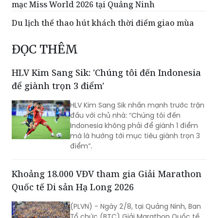
mạc Miss World 2026 tại Quảng Ninh
Du lịch thể thao hút khách thời điểm giao mùa
ĐỌC THÊM
HLV Kim Sang Sik: 'Chúng tôi đến Indonesia
để giành trọn 3 điểm'
HLV Kim Sang Sik nhấn mạnh trước trận
đấu với chủ nhà: “Chúng tôi đến
Indonesia không phải để giành 1 điểm
mà là hướng tới mục tiêu giành trọn 3
điểm”.
Khoảng 18.000 VĐV tham gia Giải Marathon
Quốc tế Di sản Hạ Long 2026
(PLVN) - Ngày 2/8, tại Quảng Ninh, Ban
Tổ chức (BTC) Giải Marathon Quốc tế