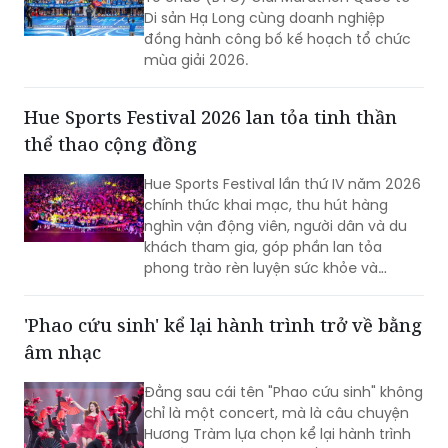
Di sản Hạ Long cùng doanh nghiệp
đồng hành công bố kế hoạch tổ chức
mùa giải 2026.
Hue Sports Festival 2026 lan tỏa tinh thần
thể thao cộng đồng
Hue Sports Festival lần thứ IV năm 2026
chính thức khai mạc, thu hút hàng
nghìn vận động viên, người dân và du
khách tham gia, góp phần lan tỏa
phong trào rèn luyện sức khỏe và
quảng bá hình ảnh TP Huế năng động,
giàu bản sắc.
'Phao cứu sinh' kể lại hành trình trở về bằng
âm nhạc
Đằng sau cái tên "Phao cứu sinh" không
chỉ là một concert, mà là câu chuyện
Hương Tràm lựa chọn kể lại hành trình