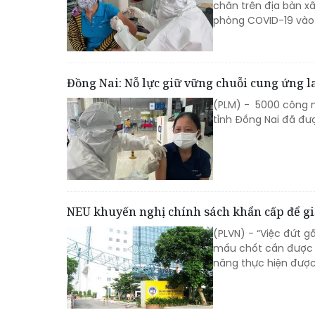
chân trên địa bàn x
phòng COVID-19 vào 
Đồng Nai: Nỗ lực giữ vững chuỗi cung ứng l
(PLM) - 5000 công n
tỉnh Đồng Nai đã đư
NEU khuyến nghị chính sách khẩn cấp để gi
(PLVN) - “Việc đứt g
mấu chốt cần được g
năng thực hiện đượ