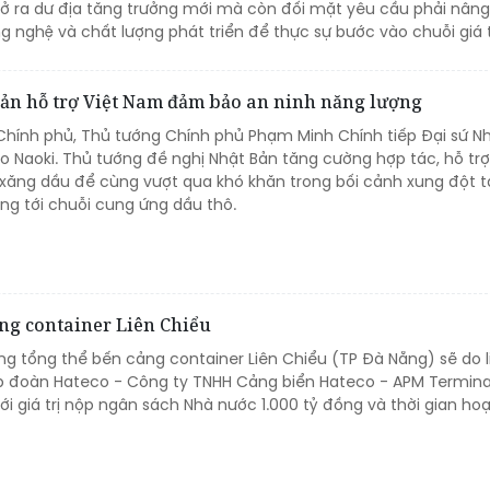
ở ra dư địa tăng trưởng mới mà còn đối mặt yêu cầu phải nân
ông nghệ và chất lượng phát triển để thực sự bước vào chuỗi giá t
ản hỗ trợ Việt Nam đảm bảo an ninh năng lượng
ở Chính phủ, Thủ tướng Chính phủ Phạm Minh Chính tiếp Đại sứ N
Ito Naoki. Thủ tướng đề nghị Nhật Bản tăng cường hợp tác, hỗ trợ
xăng dầu để cùng vượt qua khó khăn trong bối cảnh xung đột t
g tới chuỗi cung ứng dầu thô.
ng container Liên Chiểu
ng tổng thể bến cảng container Liên Chiểu (TP Đà Nẵng) sẽ do l
 đoàn Hateco - Công ty TNHH Cảng biển Hateco - APM Terminal
với giá trị nộp ngân sách Nhà nước 1.000 tỷ đồng và thời gian ho