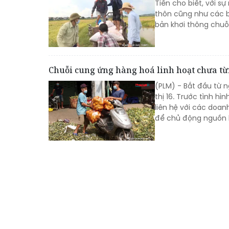
Tiến cho biết, với s
thôn cũng như các b
bản khơi thông chuỗ
Chuỗi cung ứng hàng hoá linh hoạt chưa từn
(PLM) - Bắt đầu từ n
thị 16. Trước tình h
liên hệ với các doa
để chủ động nguồn h