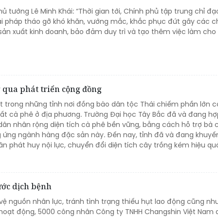
ủ tướng Lê Minh Khái: “Thời gian tới, Chính phủ tập trung chỉ đạ
ải pháp tháo gỡ khó khăn, vướng mắc, khắc phục đứt gãy các c
sản xuất kinh doanh, bảo đảm duy trì và tạo thêm việc làm cho
 qua phát triển cộng đồng
ột trong những tỉnh nơi đồng bào dân tộc Thái chiếm phần lớn 
ất cà phê ở địa phương. Trường Đại học Tây Bắc đã và đang hợ
 dân nhân rộng diện tích cà phê bền vững, bằng cách hỗ trợ bà 
 ứng ngành hàng đặc sản này. Đến nay, tỉnh đã và đang khuyến
n phát huy nội lực, chuyển đổi diện tích cây trồng kém hiệu qu
ước dịch bệnh
ệ nguồn nhân lực, tránh tình trạng thiếu hụt lao động cũng như
 hoạt động, 5000 công nhân Công ty TNHH Changshin Việt Nam