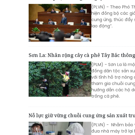
(PLVN) - Theo Phó Th
hiện đồng bộ các gi
cung ứng, thúc đẩy 
lao động”.
Sơn La: Nhân rộng cây cà phê Tây Bắc thông
(PLM) - Sơn La là m
đồng dân tộc sản xu
với tỉnh hỗ trợ nông
tham gia chuỗi cung
hướng dẫn các hộ dâ
trồng cà phê.
Nỗ lực giữ vững chuỗi cung ứng sản xuất tr
(PLVN) - Nhằm bảo v
đưa nhà máy trở lại