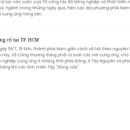
ự nỗ lực vào cuộc của Tổ công tác Bộ Nông nghiệp và Phát triển 
ộ, ngành trong những ngày qua, hiện các địa phương phía Nam
i cung ứng nông sản.
g có tại TP. HCM
gày 19/7, 19 tỉnh, thành phía Nam giãn cách xã hội theo nguyên 
ình này, Sở Công thương đang phải rà soát các nơi cung ứng, ch
nh nghiệp cung ứng ở những tỉnh phía Đông, ở Tây Nguyên và phí
àng khi các tỉnh miền Tây "đóng cửa".