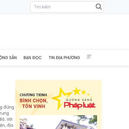
ỘNG SẢN
BẠN ĐỌC
TIN ĐỊA PHƯƠNG
ng đứng
trung
ộ. Với
ện, địa