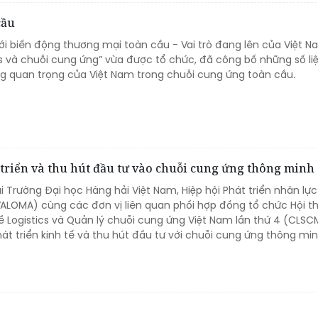
cầu
i biến động thương mại toàn cầu - Vai trò đang lên của Việt 
ics và chuỗi cung ứng” vừa được tổ chức, đã công bố những số li
ng quan trọng của Việt Nam trong chuỗi cung ứng toàn cầu.
triển và thu hút đầu tư vào chuỗi cung ứng thông minh
ại Trường Đại học Hàng hải Việt Nam, Hiệp hội Phát triển nhân lực
(VALOMA) cùng các đơn vị liên quan phối hợp đồng tổ chức Hội t
ề Logistics và Quản lý chuỗi cung ứng Việt Nam lần thứ 4 (CLSC
át triển kinh tế và thu hút đầu tư với chuỗi cung ứng thông mi