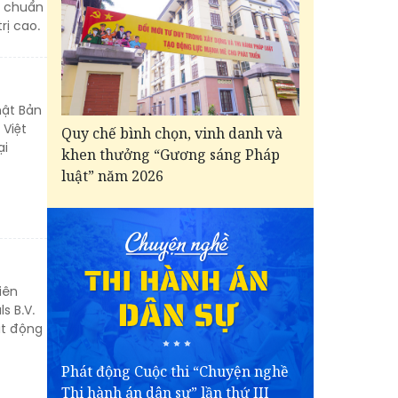
g chuẩn
rị cao.
hật Bản
 Việt
Quy chế bình chọn, vinh danh và
ại
khen thưởng “Gương sáng Pháp
luật” năm 2026
iên
s B.V.
ạt động
Phát động Cuộc thi “Chuyện nghề
Thi hành án dân sự” lần thứ III