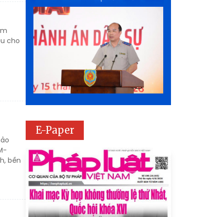
Nam
ệu cho
E-Paper
hảo
M-
nh, bền