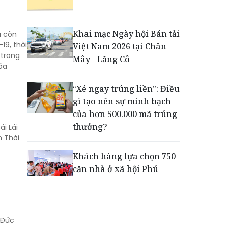
Động lực cho doanh
nghiệp nhà nước: Giải bài
toán thưởng vượt kế
Khai mạc Ngày hội Bán tải
à còn
hoạch
19, thời
Việt Nam 2026 tại Chân
 trong
Mây - Lăng Cô
óa
Phú Quốc - Thiên đường
lập nghiệp của người trẻ
“Xé ngay trúng liền”: Điều
toàn cầu
gì tạo nên sự minh bạch
của hơn 500.000 mã trúng
thưởng?
i Lái
 Thới
Khách hàng lựa chọn 750
căn nhà ở xã hội Phú
Cường Home – Phú Quý
trong hơn 3 giờ
 Đức
Thông báo tìm người