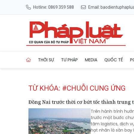
Hotline: 0869 359 588
Email: baodientuphapl
Trang chủ Tag
THỜI SỰ
TƯ PHÁP
MEDIA
QUỐC TẾ
P
TỪ KHÓA: #CHUỖI CUNG ỨNG
Đồng Nai trước thời cơ bứt tốc thành trung 
Trên hành trình hướ
trước một bước chuy
tâm logistics, dịch
hạt nhân là sân bay