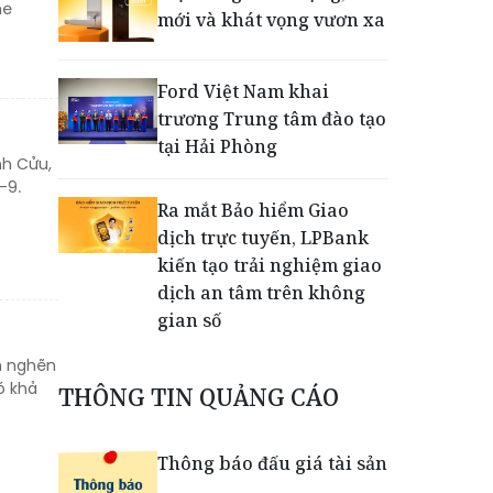
ne
mới và khát vọng vươn xa
Ford Việt Nam khai
trương Trung tâm đào tạo
tại Hải Phòng
nh Cửu,
-9.
Ra mắt Bảo hiểm Giao
dịch trực tuyến, LPBank
kiến tạo trải nghiệm giao
dịch an tâm trên không
gian số
ểm nghẽn
Dấu mốc khẳng định năng
ó khả
THÔNG TIN QUẢNG CÁO
lực vận hành và thích ứng
của TCIT
Thông báo đấu giá tài sản