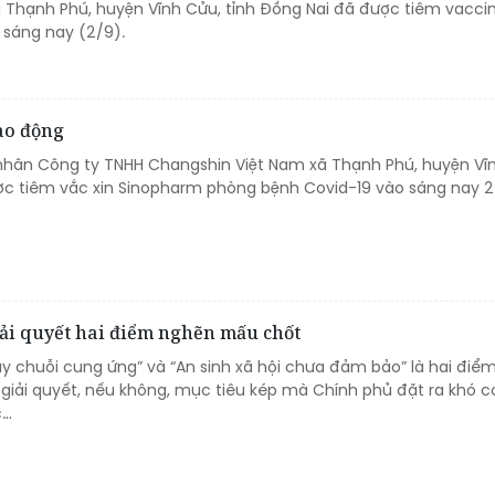
ã Thạnh Phú, huyện Vĩnh Cửu, tỉnh Đồng Nai đã được tiêm vacci
sáng nay (2/9).
ao động
hân Công ty TNHH Changshin Việt Nam xã Thạnh Phú, huyện Vĩ
ợc tiêm vắc xin Sinopharm phòng bệnh Covid-19 vào sáng nay 2
ải quyết hai điểm nghẽn mấu chốt
ãy chuỗi cung ứng” và “An sinh xã hội chưa đảm bảo” là hai đi
iải quyết, nếu không, mục tiêu kép mà Chính phủ đặt ra khó c
c…