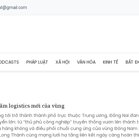
uat@gmail.com
ODCASTS
PHÁP LUẬT
XÃ HỘI
VĂN HÓA
KINH TẾ
BẤT Đ
tâm logistics mới của vùng
ng tới trở thành thành phố trực thuộc Trung ương, Đồng Nai đa
ển lớn: từ “thủ phủ công nghiệp” truyền thống vươn lên thành 
 vụ hàng không và điều phối chuỗi cung ứng của vùng Đông Nam B
 Long Thành cùng mạng lưới hạ tầng liên kết ngày càng hoàn thi