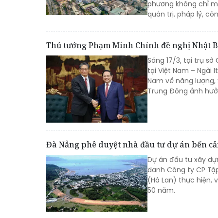
phương không chỉ m
quản trị, pháp lý, c
Thủ tướng Phạm Minh Chính đề nghị Nhật B
Sáng 17/3, tại trụ s
tại Việt Nam – Ngài 
Nam về năng lượng, 
Trung Đông ảnh hưởn
Đà Nẵng phê duyệt nhà đầu tư dự án bến cả
Dự án đầu tư xây dự
danh Công ty CP Tập
(Hà Lan) thực hiện, 
50 năm.