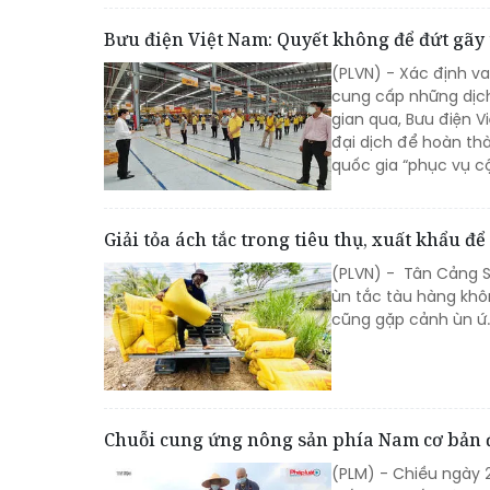
Bưu điện Việt Nam: Quyết không để đứt gãy 
(PLVN) - Xác định va
cung cấp những dịch
gian qua, Bưu điện 
đại dịch để hoàn th
quốc gia “phục vụ c
Giải tỏa ách tắc trong tiêu thụ, xuất khẩu để
(PLVN) - Tân Cảng S
ùn tắc tàu hàng khô
cũng gặp cảnh ùn ứ
Chuỗi cung ứng nông sản phía Nam cơ bản 
(PLM) - Chiều ngày 