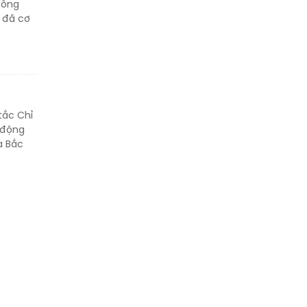
nông
thân
 đã cơ
Thông báo tìm người
thân
tắc Chỉ
ủ động
a Bắc