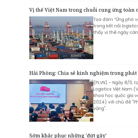
Vị thế Việt Nam trong chuỗi cung ứng toàn 
Tọa đàm “Ứng phó vớ
trong kết nối logist
thấy vị thế ngày cà
Hải Phòng: Chia sẻ kinh nghiệm trong phát 
(PLVN) - Ngày 8/11, t
Logistics Việt Nam 
khoa học quốc gia v
2024) với chủ đề "Ph
vững".
Sớm khắc phục những 'đứt gãy'