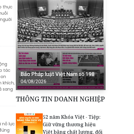
o thực
huỗi
 người
cộng
p tác
Báo Pháp luật Việt Nam số 198
con
04/08/2026
 khích,
ả sang
THÔNG TIN DOANH NGHIỆP
52 năm Khóa Việt - Tiệp:
 nỗ lực
Giữ vững thương hiệu
 đứng
Việt bằng chất lượng, đổi