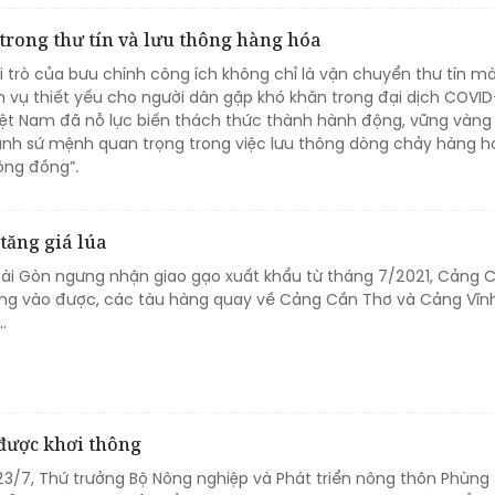
trong thư tín và lưu thông hàng hóa
i trò của bưu chính công ích không chỉ là vận chuyển thư tín m
 vụ thiết yếu cho người dân gặp khó khăn trong đại dịch COVID-
Việt Nam đã nỗ lực biến thách thức thành hành động, vững vàng
ành sứ mệnh quan trọng trong việc lưu thông dòng chảy hàng h
ộng đồng”.
 tăng giá lúa
ài Gòn ngưng nhận giao gạo xuất khẩu từ tháng 7/2021, Cảng Cá
ng vào được, các tàu hàng quay về Cảng Cần Thơ và Cảng Vĩnh
…
được khơi thông
23/7, Thứ trưởng Bộ Nông nghiệp và Phát triển nông thôn Phùng