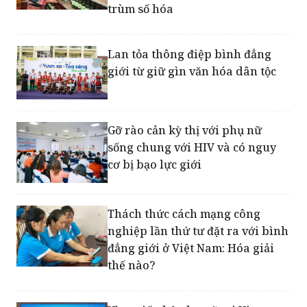
Lan tỏa thông điệp bình đẳng
giới từ giữ gìn văn hóa dân tộc
Gỡ rào cản kỳ thị với phụ nữ
sống chung với HIV và có nguy
cơ bị bạo lực giới
Thách thức cách mạng công
nghiệp lần thứ tư đặt ra với bình
đẳng giới ở Việt Nam: Hóa giải
thế nào?
Vì sự tiến bộ phụ nữ tại Vietnam
Airlines - cánh én nhỏ báo mùa