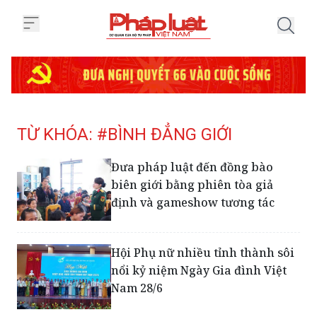
Trang chủ Tag
TỪ KHÓA: #BÌNH ĐẲNG GIỚI
Đưa pháp luật đến đồng bào
biên giới bằng phiên tòa giả
định và gameshow tương tác
Hội Phụ nữ nhiều tỉnh thành sôi
nổi kỷ niệm Ngày Gia đình Việt
Nam 28/6
Vietnam Airlines - Doanh