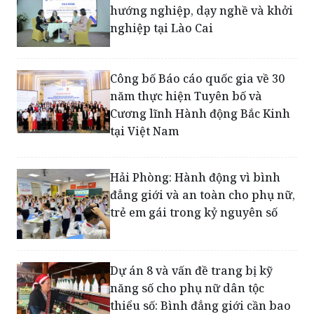
Công bố Báo cáo quốc gia về 30
năm thực hiện Tuyên bố và
Cương lĩnh Hành động Bắc Kinh
tại Việt Nam
Hải Phòng: Hành động vì bình
đẳng giới và an toàn cho phụ nữ,
trẻ em gái trong kỷ nguyên số
Dự án 8 và vấn đề trang bị kỹ
năng số cho phụ nữ dân tộc
thiểu số: Bình đẳng giới cần bao
trùm số hóa