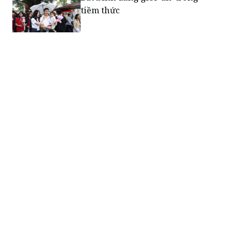
Văn hóa ứng xử bình đẳng giới
vẫn chưa được coi trọng
Khi bình đẳng giới là một tiêu
chí văn hóa
Những người ghép sắc màu
trong Ngôi Nhà Bình Yên
Thay đổi nếp nghĩ cách làm của