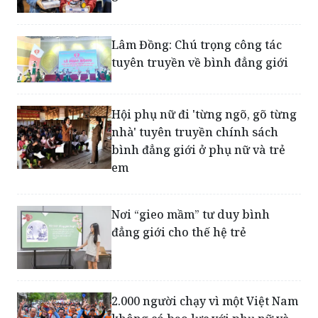
Lâm Đồng: Chú trọng công tác
tuyên truyền về bình đẳng giới
Hội phụ nữ đi 'từng ngõ, gõ từng
nhà' tuyên truyền chính sách
bình đẳng giới ở phụ nữ và trẻ
em
Nơi “gieo mầm” tư duy bình
đẳng giới cho thế hệ trẻ
2.000 người chạy vì một Việt Nam
không có bạo lực với phụ nữ và
trẻ em gái