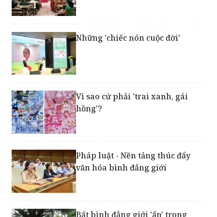
Những 'chiếc nón cuộc đời'
Vì sao cứ phải 'trai xanh, gái
hồng'?
Pháp luật - Nền tảng thúc đẩy
văn hóa bình đẳng giới
Bất bình đẳng giới 'ẩn' trong
tiềm thức