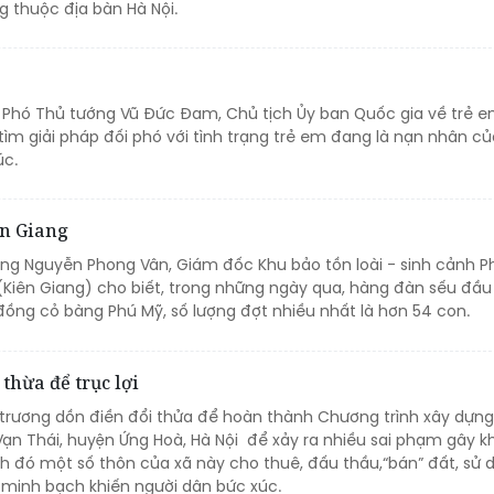
 thuộc địa bàn Hà Nội.
, Phó Thủ tướng Vũ Đức Đam, Chủ tịch Ủy ban Quốc gia về trẻ 
tìm giải pháp đối phó với tình trạng trẻ em đang là nạn nhân củ
úc.
ên Giang
 ông Nguyễn Phong Vân, Giám đốc Khu bảo tồn loài - sinh cảnh P
Kiên Giang) cho biết, trong những ngày qua, hàng đàn sếu đầu 
đồng cỏ bàng Phú Mỹ, số lượng đợt nhiều nhất là hơn 54 con.
thừa để trục lợi
 trương dồn điền đổi thửa để hoàn thành Chương trình xây dựn
Vạn Thái, huyện Ứng Hoà, Hà Nội để xảy ra nhiều sai phạm gây k
nh đó một số thôn của xã này cho thuê, đấu thầu,“bán” đất, sử 
u minh bạch khiến người dân bức xúc.