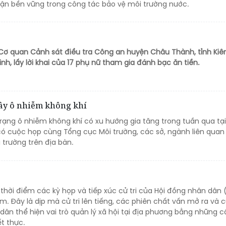
cận bền vững trong công tác bảo vệ môi trường nước.
, Cơ quan Cảnh sát điều tra Công an huyện Châu Thành, tỉnh Kiê
nh, lấy lời khai của 17 phụ nữ tham gia đánh bạc ăn tiền.
ây ô nhiễm không khí
trạng ô nhiễm không khí có xu hướng gia tăng trong tuần qua tại
có cuộc họp cùng Tổng cục Môi trường, các sở, ngành liên quan
 trường trên địa bàn.
 thời điểm các kỳ họp và tiếp xúc cử tri của Hội đồng nhân dân
m. Đây là dịp mà cử tri lên tiếng, các phiên chất vấn mở ra và c
ân thể hiện vai trò quản lý xã hội tại địa phương bằng những c
ết thực.