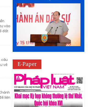
yển
tư vào
ề đất
u câu
E-Paper
hư về
 Chánh
ề liên