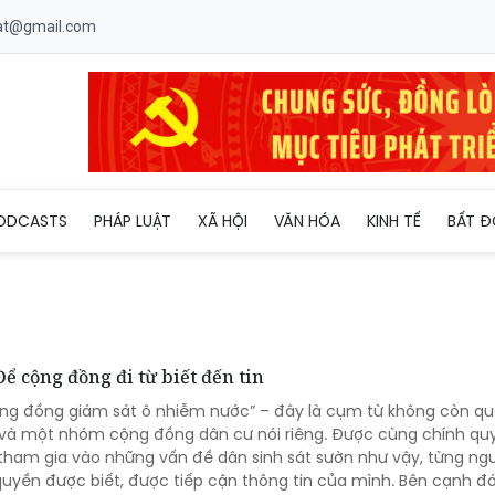
uat@gmail.com
ODCASTS
PHÁP LUẬT
XÃ HỘI
VĂN HÓA
KINH TẾ
BẤT Đ
ể cộng đồng đi từ biết đến tin
ộng đồng giám sát ô nhiễm nước” – đây là cụm từ không còn quá
g và một nhóm cộng đồng dân cư nói riêng. Được cùng chính qu
ham gia vào những vấn đề dân sinh sát sườn như vậy, từng ng
yền được biết, được tiếp cận thông tin của mình. Bên cạnh đó