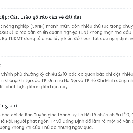
p: Cần tháo gỡ rào cản về đất đai
ất nông nghiệp (SXNN) manh mún, còn nhiều thủ tục trong chu
(QSDĐ) là rào cản khiến doanh nghiệp (DN) không mặn mà đầu 
. Bộ TN&MT đang tổ chức lấy ý kiến để hoàn tất các nghị định v
c
o Chính phủ thường kỳ chiều 2/10, các cơ quan báo chí đặt nhiề
m không khí tại các TP lớn như Hà Nội và TP Hồ Chí Minh cũng n
i chất lượng không khí hiện nay.
ông khí
n báo chí do Ban Tuyên giáo thành ủy Hà Nội tổ chức chiều 1/10,
Hà Nội, Người phát ngôn TP Vũ Đăng Định đã làm rõ một số vấn đ
ượng không khí của Thủ đô những ngày qua.