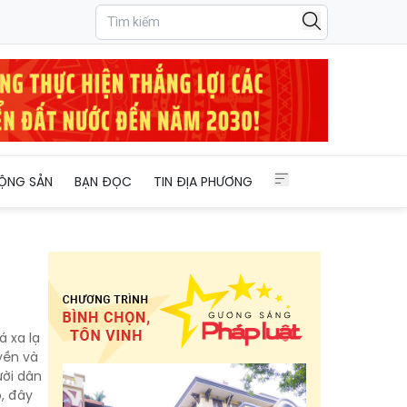
ỘNG SẢN
BẠN ĐỌC
TIN ĐỊA PHƯƠNG
 xa lạ
yền và
ười dân
, đây