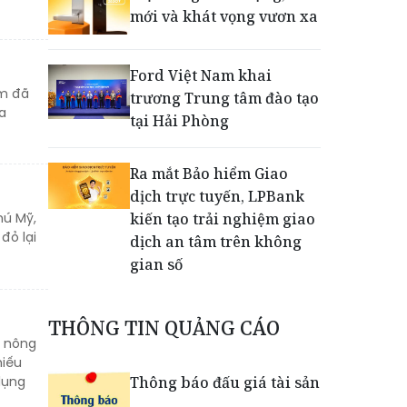
mới và khát vọng vươn xa
Ford Việt Nam khai
em đã
trương Trung tâm đào tạo
a
tại Hải Phòng
Ra mắt Bảo hiểm Giao
dịch trực tuyến, LPBank
hú Mỹ,
kiến tạo trải nghiệm giao
đỏ lại
dịch an tâm trên không
gian số
Dấu mốc khẳng định năng
THÔNG TIN QUẢNG CÁO
lực vận hành và thích ứng
g nông
của TCIT
hiếu
dụng
Thông báo đấu giá tài sản