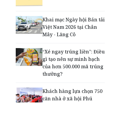
Động lực cho doanh
nghiệp nhà nước: Giải bài
toán thưởng vượt kế
Khai mạc Ngày hội Bán tải
hoạch
Việt Nam 2026 tại Chân
Mây - Lăng Cô
Phú Quốc - Thiên đường
lập nghiệp của người trẻ
“Xé ngay trúng liền”: Điều
toàn cầu
gì tạo nên sự minh bạch
của hơn 500.000 mã trúng
thưởng?
Khách hàng lựa chọn 750
căn nhà ở xã hội Phú
Cường Home – Phú Quý
trong hơn 3 giờ
Thông báo tìm người