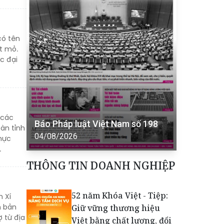
có tên
t mỏ.
c đại
 các
Báo Pháp luật Việt Nam số 198
àn tỉnh
04/08/2026
hực
.
THÔNG TIN DOANH NGHIỆP
52 năm Khóa Việt - Tiệp:
n Xí
n bản
Giữ vững thương hiệu
 từ địa
Việt bằng chất lượng, đổi