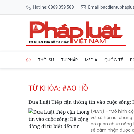
Hotline: 0869 359 588
Email: baodientuphapl
Trang chủ Tag
THỜI SỰ
TƯ PHÁP
MEDIA
QUỐC TẾ
P
TỪ KHÓA: #AO HỒ
Đưa Luật Tiếp cận thông tin vào cuộc sống: Đ
(PLVN) - “Mô hình c
với xã hội nói chun
cơ quan chức năng t
sẽ cảm nhận được qu