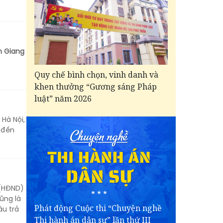
n Giang
Quy chế bình chọn, vinh danh và
khen thưởng “Gương sáng Pháp
luật” năm 2026
 Hà Nội,
 đến
 (HĐND)
ũng là
Phát động Cuộc thi “Chuyện nghề
âu trả
Thi hành án dân sự” lần thứ III