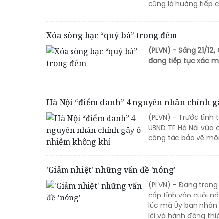
cũng là hướng tiếp 
Xóa sòng bạc “quý bà” trong đêm
(PLVN) - Sáng 21/12
đang tiếp tục xác mi
Hà Nội “điểm danh” 4 nguyên nhân chính g
(PLVN) - Trước tình 
UBND TP Hà Nội vừa 
công tác bảo vệ môi
'Giảm nhiệt' những vấn đề 'nóng'
(PLVN) - Đang trong
cấp tỉnh vào cuối nă
lúc mà Ủy ban nhân d
lời và hành động thi