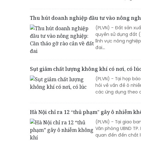
Thu hút doanh nghiệp đầu tư vào nông nghiệ
(PLVN) - Đất sản xu
quyền sử dụng đất 
lĩnh vực nông nghiệp
đai…
Sụt giảm chất lượng không khí có nơi, có lú
(PLVN) - Tại họp bá
hỏi về vấn đề ô nhiễ
các ứng dụng theo dõ
Hà Nội chỉ ra 12 “thủ phạm” gây ô nhiễm kh
(PLVN) - Tại giao ba
Văn phòng UBND TP. 
quan đến đến chất l