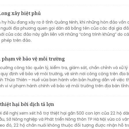
 Long xây biệt phủ
 hy hữu đang xảy ra ở tỉnh Quảng Ninh, khi những hòn đảo vốn 
c người địa phương quen gọi dân dã bằng tên của các đại gia đấ
mới của các đảo này gắn liền với những “công trình khủng” do cá
i phép trên đảo.
i phạm về bảo vệ môi trường
ường công tác quản lý, kiểm tra, giám sát, chấn chỉnh và xử lý
quy định về bảo vệ môi trường, vệ sinh nơi công cộng trên địa b
ỉnh Thừa Thiên – Huế vừa ban hành văn bản hướng dẫn về việc t
nh vi vi phạm hành chính về bảo vệ môi trường trên địa bàn tỉnh
hiệt hại bởi dịch tả lợn
ới đề nghị xem xét hỗ trợ thiệt hại gần 500 con lợn của 22 hộ dâ
u, Sở Nông nghiệp và Phát triển Nông thôn TP Hà Nội vừa có vă
Theo đó, 22 hộ chăn nuôi không thuộc đối tượng được nhận hỗ trợ