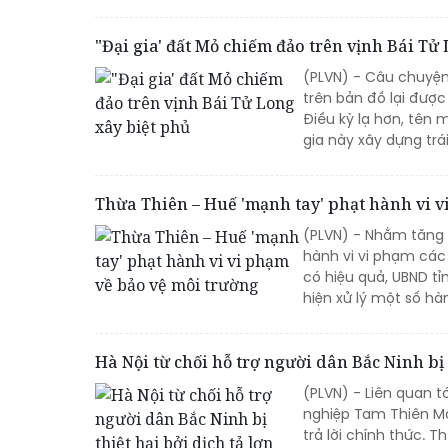
"Đại gia' đất Mỏ chiếm đảo trên vịnh Bái Tử
(PLVN) - Câu chuyện
trên bản đồ lại đượ
Điều kỳ lạ hơn, tên 
gia này xây dựng trá
Thừa Thiên – Huế 'mạnh tay' phạt hành vi v
(PLVN) - Nhằm tăng c
hành vi vi phạm các 
có hiệu quả, UBND t
hiện xử lý một số hà
Hà Nội từ chối hỗ trợ người dân Bắc Ninh bị t
(PLVN) - Liên quan t
nghiệp Tam Thiên Mẫ
trả lời chính thức. 