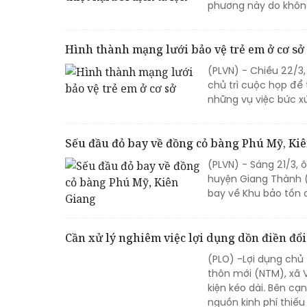
phương này do không
Hình thành mạng lưới bảo vệ trẻ em ở cơ sở
(PLVN) - Chiều 22/3
chủ trì cuộc họp để 
những vụ việc bức x
Sếu đầu đỏ bay về đồng cỏ bàng Phú Mỹ, Ki
(PLVN) - Sáng 21/3,
huyện Giang Thành (
bay về Khu bảo tồn 
Cần xử lý nghiêm việc lợi dụng dồn điền đổi 
(PLO) -Lợi dụng chủ
thôn mới (NTM), xã 
kiện kéo dài. Bên cạ
nguồn kinh phí thiế