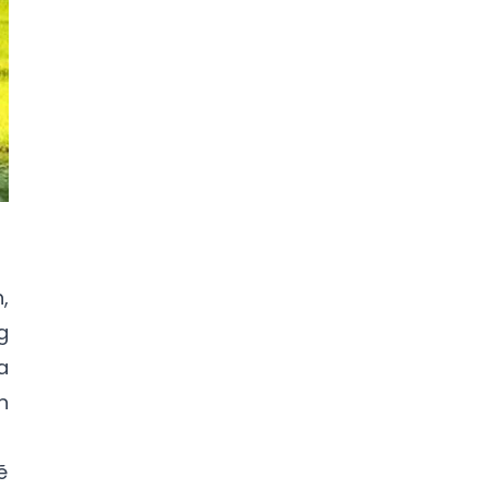
,
g
a
n
ẽ