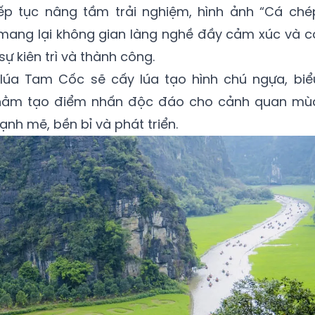
ếp tục nâng tầm trải nghiệm, hình ảnh “Cá ché
 mang lại không gian làng nghề đầy cảm xúc và c
ự kiên trì và thành công.
lúa Tam Cốc sẽ cấy lúa tạo hình chú ngựa, biể
nhằm tạo điểm nhấn độc đáo cho cảnh quan mù
nh mẽ, bền bỉ và phát triển.