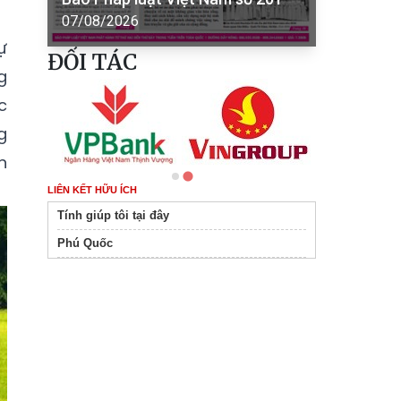
07/08/2026
ự
ĐỐI TÁC
g
c
g
n
LIÊN KẾT HỮU ÍCH
Tính giúp tôi tại đây
Phú Quốc