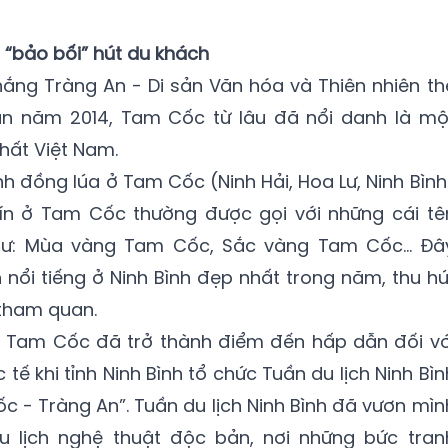
 “bảo bối” hút du khách
ắng Tràng An - Di sản Văn hóa và Thiên nhiên th
n năm 2014, Tam Cốc từ lâu đã nổi danh là mộ
hất Việt Nam.
h đồng lúa ở Tam Cốc (Ninh Hải, Hoa Lư, Ninh Bình
hín ở Tam Cốc thường được gọi với những cái tê
ư: Mùa vàng Tam Cốc, Sắc vàng Tam Cốc... Đâ
h nổi tiếng ở Ninh Bình đẹp nhất trong năm, thu hú
 tham quan.
g Tam Cốc đã trở thành điểm đến hấp dẫn đối vớ
ế khi tỉnh Ninh Bình tổ chức Tuần du lịch Ninh Bìn
c - Tràng An”. Tuần du lịch Ninh Bình đã vươn mìn
 lịch nghệ thuật độc bản, nơi những bức tran