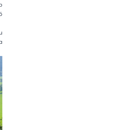
p
ó
u
a