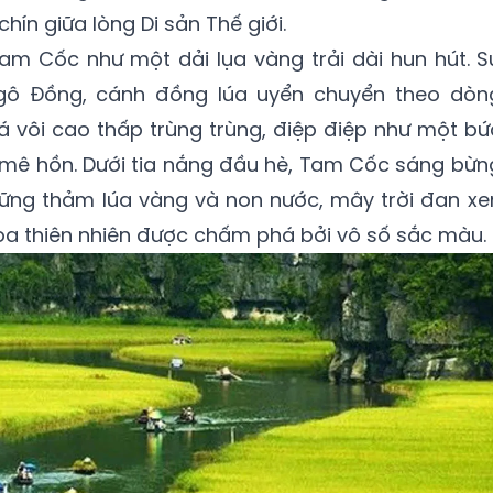
hín giữa lòng Di sản Thế giới.
Tam Cốc như một dải lụa vàng trải dài hun hút. S
gô Đồng, cánh đồng lúa uyển chuyển theo dòn
á vôi cao thấp trùng trùng, điệp điệp như một bứ
p mê hồn. Dưới tia nắng đầu hè, Tam Cốc sáng bừn
ng thảm lúa vàng và non nước, mây trời đan xe
ọa thiên nhiên được chấm phá bởi vô số sắc màu.