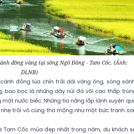
ánh đồng vàng tại sông Ngô Đồng - Tam Cốc. (Ảnh:
DLNB)
cánh đồng lúa chín trải dài vàng óng, sóng sánh
, bao bọc là những dãy núi đá vôi cao thấp trùn
 mặt nước biếc. Những tia nắng lấp lánh xuyên qu
 nhẹ trôi vô cùng thơ mộng như một bức tranh sơ
a Tam Cốc mùa đẹp nhất trong năm, du khách s