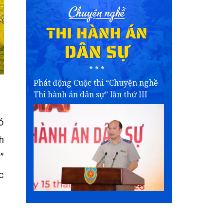
Phát động Cuộc thi “Chuyện nghề
Thi hành án dân sự” lần thứ III
ó
h
”
c