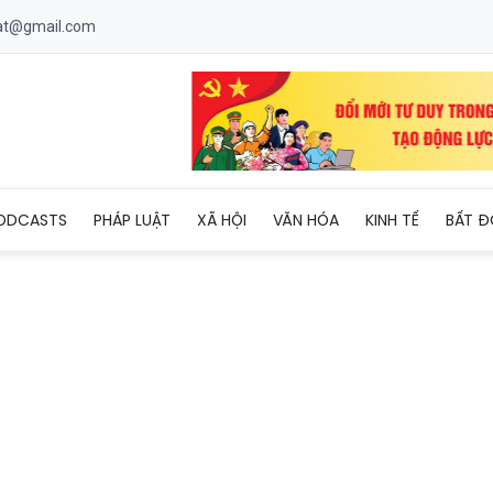
uat@gmail.com
ổng lồ được 'vẽ' giữa lòng Di sản Thế giới
ODCASTS
PHÁP LUẬT
XÃ HỘI
VĂN HÓA
KINH TẾ
BẤT Đ