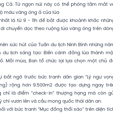
ang Cả. Từ ngọn núi này có thể phóng tầm mắt v
bộ màu vàng óng ả của lúa
nhất là từ 9 - 11h để bắt được khoảnh khắc nhữn
di chuyển dọc theo ruộng lúa vàng óng trên dòn
 nên sức hút của Tuần du lịch Ninh Bình những nă
m du lịch sáng tạo: Biến cánh đồng lúa thành mộ
lồ. Mỗi mùa, Ban tổ chức lại lựa chọn một chủ đ
 bất ngờ trước bức tranh dân gian “Lý ngư vọn
ăng) rộng hơn 9.500m2 được tạo dựng ngay trê
 chỉ là điểm “check-in” thượng hạng mà còn gử
ý chí vươn lên và cầu mong quốc thái dân an.
ối với bức tranh “Mục đồng thổi sáo” trên diện tíc