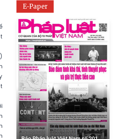
E-Paper
ế
t
)
n
y
t
i
h
h
h
Báo Pháp luật Việt Nam số 201