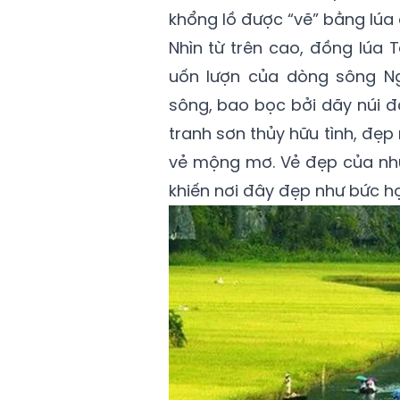
khổng lồ được “vẽ” bằng lúa c
Nhìn từ trên cao, đồng lúa 
uốn lượn của dòng sông N
sông, bao bọc bởi dãy núi đ
tranh sơn thủy hữu tình, đẹ
vẻ mộng mơ. Vẻ đẹp của nhữ
khiến nơi đây đẹp như bức h