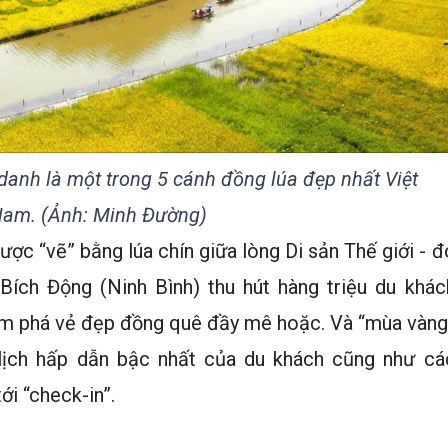
danh là một trong 5 cánh đồng lúa đẹp nhất Việt
am. (Ảnh: Minh Đường)
c “vẽ” bằng lúa chín giữa lòng Di sản Thế giới - đ
Bích Động (Ninh Bình) thu hút hàng triệu du khác
hám phá vẻ đẹp đồng quê đầy mê hoặc. Và “mùa vàng
 lịch hấp dẫn bậc nhất của du khách cũng như cá
tới “check-in”.