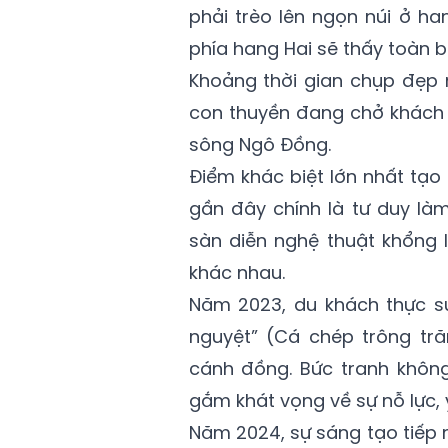
phải trèo lên ngọn núi ở h
phía hang Hai sẽ thấy toàn 
Khoảng thời gian chụp đẹp 
con thuyền đang chở khách 
sông Ngô Đồng.
Điểm khác biệt lớn nhất tạo
gần đây chính là tư duy là
sàn diễn nghệ thuật khổng 
khác nhau.
Năm 2023, du khách thực sự
nguyệt” (Cá chép trông tr
cánh đồng. Bức tranh không
gắm khát vọng về sự nỗ lực, 
Năm 2024, sự sáng tạo tiếp n