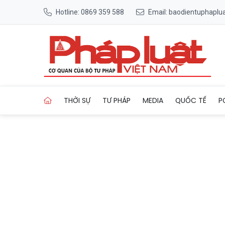
Hotline: 0869 359 588
Email: baodientuphapl
Trang chủ Ngắm bức tranh kh
THỜI SỰ
TƯ PHÁP
MEDIA
QUỐC TẾ
P