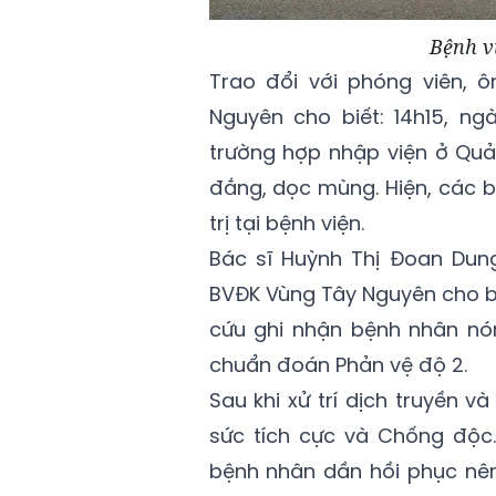
Bệnh v
Trao đổi với phóng viên, 
Nguyên cho biết: 14h15, ng
trường hợp nhập viện ở Quả
đắng, dọc mùng. Hiện, các b
trị tại bệnh viện.
Bác sĩ Huỳnh Thị Đoan Dun
BVĐK Vùng Tây Nguyên cho bi
cứu ghi nhận bệnh nhân nón
chuẩn đoán Phản vệ độ 2.
Sau khi xử trí dịch truyền 
sức tích cực và Chống độc.
bệnh nhân dần hồi phục nên