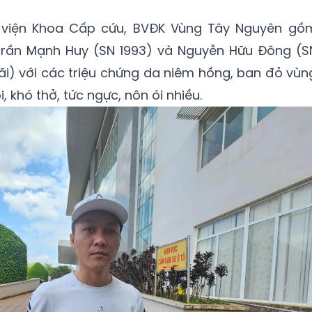
viện Khoa Cấp cứu, BVĐK Vùng Tây Nguyên gồ
 Trần Mạnh Huy (SN 1993) và Nguyễn Hữu Đông (S
ãi) với các triệu chứng da niêm hồng, ban đỏ vùn
 khó thở, tức ngực, nôn ói nhiều.