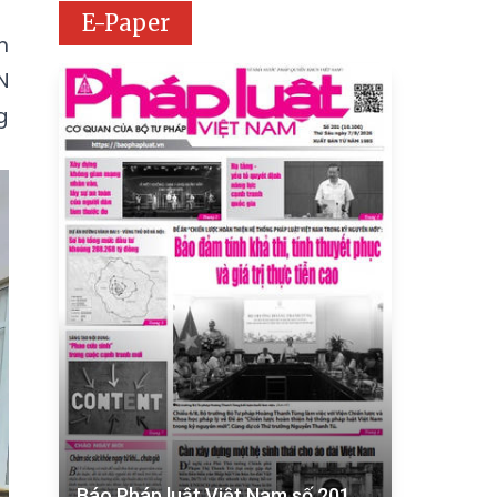
E-Paper
m
N
g
Báo Pháp luật Việt Nam số 201