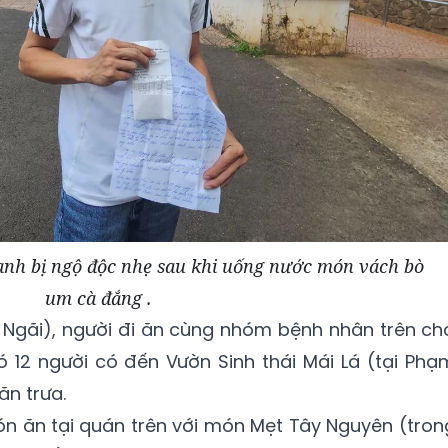
anh bị ngộ độc nhẹ sau khi uống nước món vách bò
um cà đắng .
 Ngãi), người đi ăn cùng nhóm bệnh nhân trên ch
ó 12 người có đến Vườn Sinh thái Mái Lá (tại Phạ
ăn trưa.
ón ăn tại quán trên với món Mẹt Tây Nguyên (tron