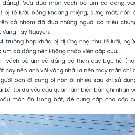
 đắng). Vừa đưa món vách bò um cà đắng và
ít bị tê lưỡi, bỏng khoang miệng, sưng mặt, nôn ó
g trên cả nhóm đã đưa những người có triệu chứn
K Vùng Tây Nguyên.
 trường hợp khác bị dị ứng nhẹ như tê lưỡi, ngứ
 um cà đắng nên không nhập viện cấp cứu.
món vách bò um cà đắng có thân cây bạc hà (ha
ất cay nên anh vội vàng nhả ra nên may mắn chỉ b
người bạn đi cùng bị nôn ói nhiều sau khi sử dụn
ái Lá, tôi đã yêu cầu quán làm biên bản ghi nhận s
ại mẫu món ăn trong bát, để cung cấp cho các c