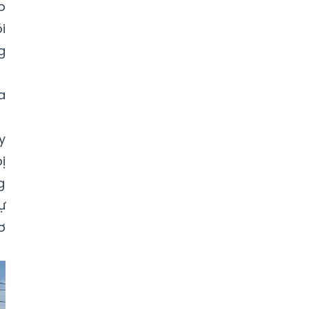
o
i
g
a
y
ị
g
ự
ơ