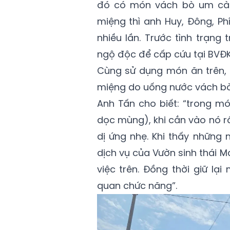
đó có món vách bò um cà
miệng thì anh Huy, Đông, Ph
nhiều lần. Trước tình trạn
ngộ độc để cấp cứu tại BVĐ
Cùng sử dụng món ăn trên, 4
miệng do uống nước vách bò
Anh Tấn cho biết: “trong 
dọc mùng), khi cắn vào nó r
dị ứng nhẹ. Khi thấy những 
dịch vụ của Vườn sinh thái M
việc trên. Đồng thời giữ l
quan chức năng”.