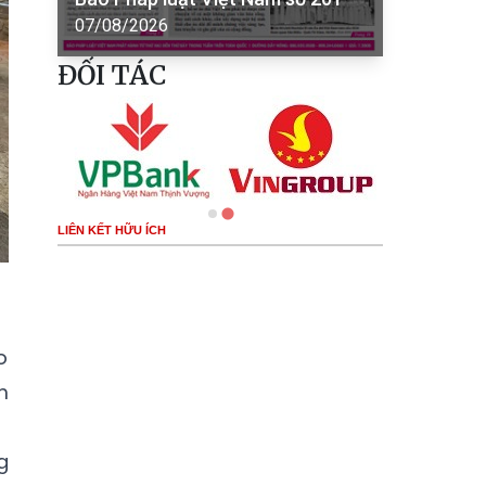
07/08/2026
ĐỐI TÁC
LIÊN KẾT HỮU ÍCH
o
m
g