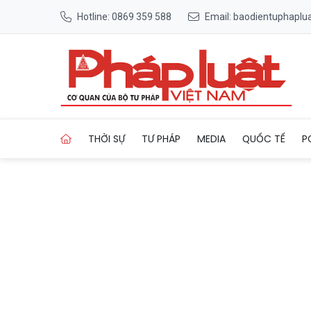
Hotline: 0869 359 588
Email: baodientuphapl
Trang chủ Đắk Lắk: 3 người
THỜI SỰ
TƯ PHÁP
MEDIA
QUỐC TẾ
P