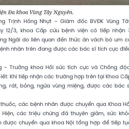
iện Đa khoa Vùng Tây Nguyên.
ông Trịnh Hồng Nhựt – Giám đốc BVĐK Vùng Tâ
ày 12/3, khoa Cấp cứu bệnh viện có tiếp nhận 
ng Ngãi do liên quan đến thức ăn vách bò um c
ệnh nhân trên đang được các bác sĩ tích cực điề
g – Trưởng khoa Hồi sức tích cực và Chống độc
ết: Khi tiếp nhận các trường hợp trên tại Khoa Cấ
g, rát, bỏng, ngứa vùng miệng, được các bác s
và thuốc, các bệnh nhân được chuyển qua Khoa Hồ
 Hiện, các triệu chứng đã thuyên giảm, sức khỏ
 được chuyển qua khoa Nội tổng hợp để tiếp tụ