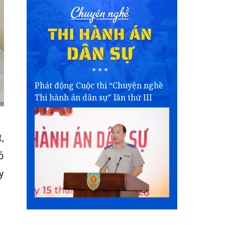
Phát động Cuộc thi “Chuyện nghề
Thi hành án dân sự” lần thứ III
,
ỏ
y