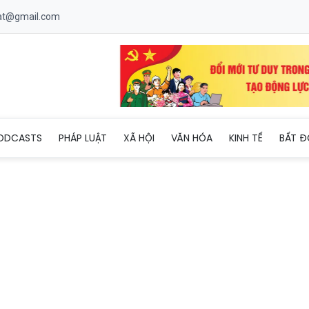
uat@gmail.com
 bị sốc phản vệ sau khi ăn món vách bò um cà đắng
ODCASTS
PHÁP LUẬT
XÃ HỘI
VĂN HÓA
KINH TẾ
BẤT Đ