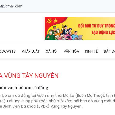
uat@gmail.com
ODCASTS
PHÁP LUẬT
XÃ HỘI
VĂN HÓA
KINH TẾ
BẤT Đ
OA VÙNG TÂY NGUYÊN
 món vách bò um cà đắng
 bò um cà đắng tại Vườn sinh thái Mái Lá (Buôn Ma Thuột, tỉnh
ó triệu chứng sưng phù mặt, phù môi kèm nổi ban đỏ vùng mặt đ
ại Bệnh viện Đa khoa (BVĐK) Vùng Tây Nguyên.