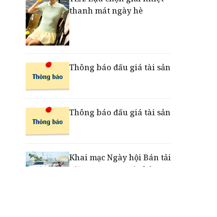
thanh mát ngày hè
Nắm chuỗi phân phối ô tô
và VETC, Tasco (HUT) thu
gần 21.900 tỷ đồng trong
nửa đầu năm
Thông báo đấu giá tài sản
Thông báo đấu giá tài sản
Khai mạc Ngày hội Bán tải
Việt Nam 2026 tại Chân
Mây - Lăng Cô
“Xé ngay trúng liền”: Điều