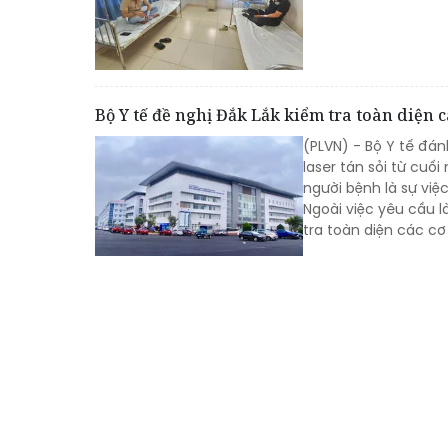
Bộ Y tế đề nghị Đắk Lắk kiểm tra toàn diện
(PLVN) - Bộ Y tế đá
laser tán sỏi từ cuố
người bệnh là sự việ
Ngoài việc yêu cầu l
tra toàn diện các c