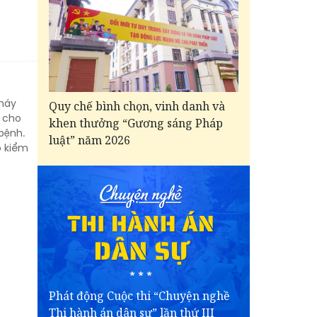
 máy
Quy chế bình chọn, vinh danh và
i cho
khen thưởng “Gương sáng Pháp
bệnh.
luật” năm 2026
o kiểm
Phát động Cuộc thi “Chuyện nghề
Thi hành án dân sự” lần thứ III