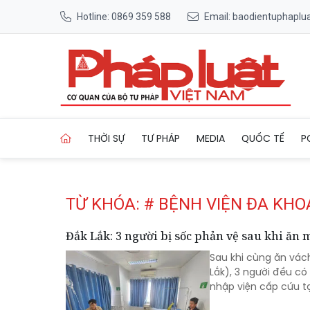
Hotline: 0869 359 588
Email: baodientuphapl
Trang chủ Tag
THỜI SỰ
TƯ PHÁP
MEDIA
QUỐC TẾ
P
TỪ KHÓA: # BỆNH VIỆN ĐA KH
Đắk Lắk: 3 người bị sốc phản vệ sau khi ăn
Sau khi cùng ăn vách
Lắk), 3 người đều c
nhập viện cấp cứu t