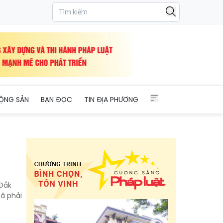
ỘNG SẢN
BẠN ĐỌC
TIN ĐỊA PHƯƠNG
 Đắk
ã phải