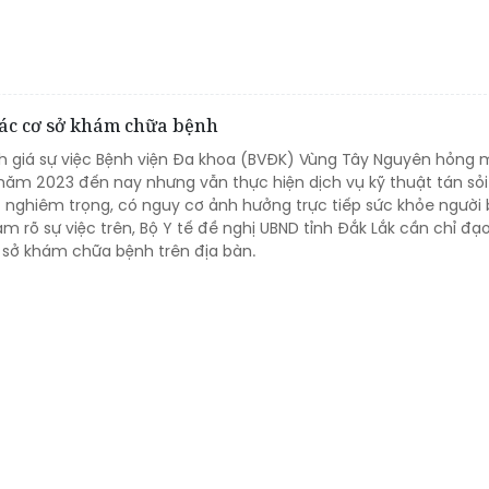
 các cơ sở khám chữa bệnh
nh giá sự việc Bệnh viện Đa khoa (BVĐK) Vùng Tây Nguyên hỏng
i năm 2023 đến nay nhưng vẫn thực hiện dịch vụ kỹ thuật tán sỏ
c nghiêm trọng, có nguy cơ ảnh hưởng trực tiếp sức khỏe người 
àm rõ sự việc trên, Bộ Y tế đề nghị UBND tỉnh Đắk Lắk cần chỉ đạ
ơ sở khám chữa bệnh trên địa bàn.