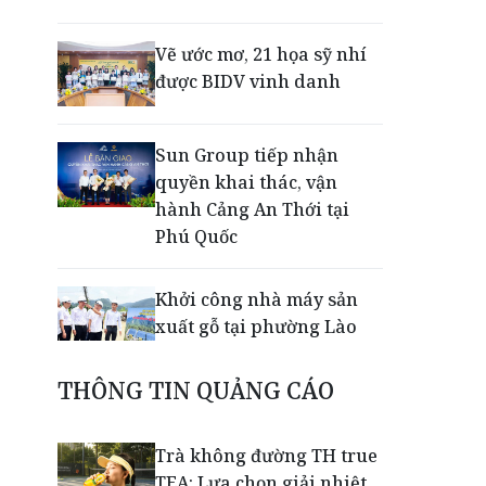
Vẽ ước mơ, 21 họa sỹ nhí
được BIDV vinh danh
Sun Group tiếp nhận
quyền khai thác, vận
hành Cảng An Thới tại
Phú Quốc
Khởi công nhà máy sản
xuất gỗ tại phường Lào
Cai
THÔNG TIN QUẢNG CÁO
Nối lại đường bay Cần
Thơ - Đà Lạt sau gần 6
Trà không đường TH true
năm
TEA: Lựa chọn giải nhiệt