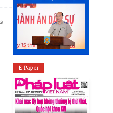
ất
E-Paper