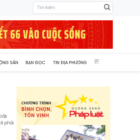
ỘNG SẢN
BẠN ĐỌC
TIN ĐỊA PHƯƠNG
 Đắk
ã phải