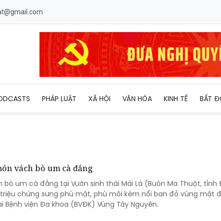
uat@gmail.com
ODCASTS
PHÁP LUẬT
XÃ HỘI
VĂN HÓA
KINH TẾ
BẤT Đ
 món vách bò um cà đắng
 bò um cà đắng tại Vườn sinh thái Mái Lá (Buôn Ma Thuột, tỉnh
ó triệu chứng sưng phù mặt, phù môi kèm nổi ban đỏ vùng mặt đ
ại Bệnh viện Đa khoa (BVĐK) Vùng Tây Nguyên.