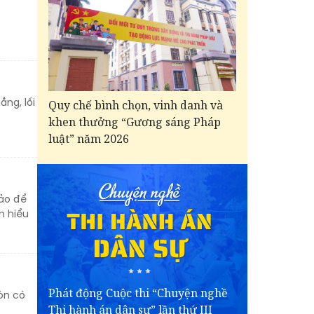
ẳng, lối
Quy chế bình chọn, vinh danh và
khen thưởng “Gương sáng Pháp
luật” năm 2026
hảo để
m hiểu
Phát động Cuộc thi “Chuyện nghề
òn có
Thi hành án dân sự” lần thứ III