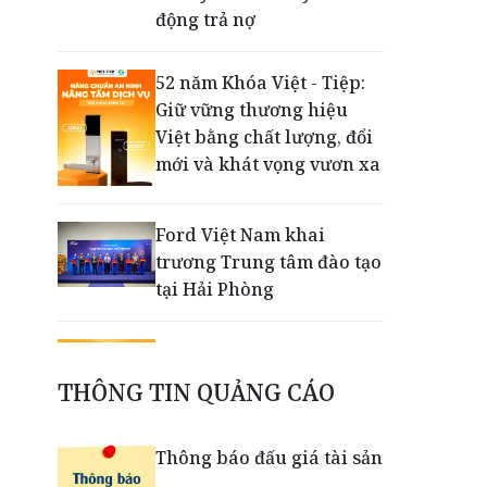
động trả nợ
52 năm Khóa Việt - Tiệp:
Giữ vững thương hiệu
Việt bằng chất lượng, đổi
mới và khát vọng vươn xa
Ford Việt Nam khai
trương Trung tâm đào tạo
tại Hải Phòng
Ra mắt Bảo hiểm Giao
dịch trực tuyến, LPBank
THÔNG TIN QUẢNG CÁO
kiến tạo trải nghiệm giao
dịch an tâm trên không
Thông báo đấu giá tài sản
gian số