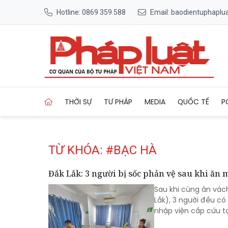
Hotline: 0869 359 588
Email: baodientuphapl
Trang chủ Tag
THỜI SỰ
TƯ PHÁP
MEDIA
QUỐC TẾ
P
TỪ KHÓA: #BẠC HÀ
Đắk Lắk: 3 người bị sốc phản vệ sau khi ăn
Sau khi cùng ăn vách
Lắk), 3 người đều c
nhập viện cấp cứu t