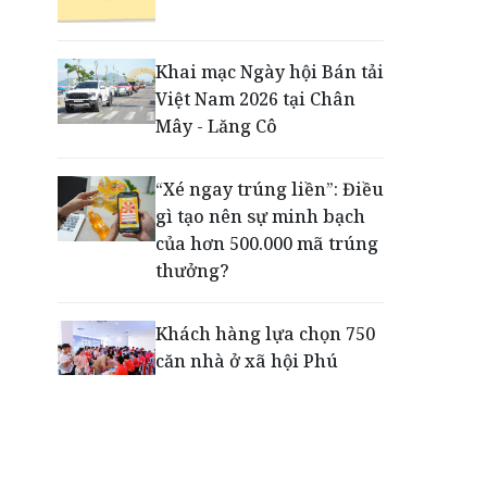
Dấu mốc khẳng định năng
lực vận hành và thích ứng
Khai mạc Ngày hội Bán tải
của TCIT
Việt Nam 2026 tại Chân
Mây - Lăng Cô
Động lực cho doanh
nghiệp nhà nước: Giải bài
“Xé ngay trúng liền”: Điều
toán thưởng vượt kế
gì tạo nên sự minh bạch
hoạch
của hơn 500.000 mã trúng
thưởng?
Khách hàng lựa chọn 750
căn nhà ở xã hội Phú
Cường Home – Phú Quý
trong hơn 3 giờ
Thông báo tìm người