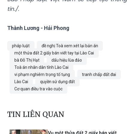
tin./.
Thành Lương - Hải Phong
pháp luật
đề nghị Toà xem xét lại bản án
một thửa đất 2 giấy bán viết tay tại Lào Cai
bà Đỗ Thị Hạt
dấu hiệu lùa đảo
Toà án nhân dân tỉnh Lào Cai
vi phạm nghiêm trọng tố tụng
tranh chấp đất đai
Lào Cai
quyền sử dụng đất
Cơ quan điều tra vào cuộc
TIN LIÊN QUAN
Vụ một thửa đất 2 giấy bán viết