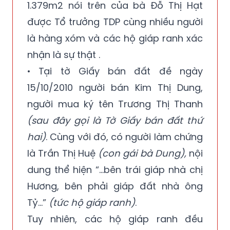
1.379m2 nói trên của bà Đỗ Thị Hạt
được Tổ trưởng TDP cùng nhiều người
là hàng xóm và các hộ giáp ranh xác
nhận là sự thật .
• Tại tờ Giấy bán đất đề ngày
15/10/2010 người bán Kim Thị Dung,
người mua ký tên Trương Thị Thanh
(sau đây gọi là Tờ Giấy bán đất thứ
hai)
. Cùng với đó, có người làm chứng
là Trần Thị Huệ
(con gái bà Dung),
nội
dung thể hiện “…bên trái giáp nhà chị
Hương, bên phải giáp đất nhà ông
Tỷ...”
(tức hộ giáp ranh)
.
Tuy nhiên, các hộ giáp ranh đều