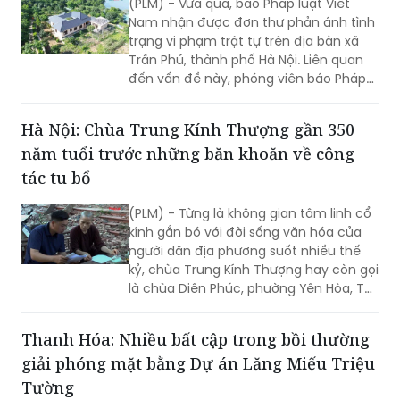
(PLM) - Vừa qua, báo Pháp luật Viêt
Nam nhận được đơn thư phản ánh tình
trạng vi phạm trật tự trên địa bàn xã
Trần Phú, thành phố Hà Nội. Liên quan
đến vấn đề này, phóng viên báo Pháp
luật Việt Nam đã nhiều lần liên hệ đặt
lịch làm việc với UBND xã Trần Phú, tuy
Hà Nội: Chùa Trung Kính Thượng gần 350
nhiên đến nay vẫn chưa nhận được
năm tuổi trước những băn khoăn về công
phản hồi.
tác tu bổ
(PLM) - Từng là không gian tâm linh cổ
kính gắn bó với đời sống văn hóa của
người dân địa phương suốt nhiều thế
kỷ, chùa Trung Kính Thượng hay còn gọi
là chùa Diên Phúc, phường Yên Hòa, TP
Hà Nội, hiện đang trở thành tâm điểm
của những ý kiến trái chiều liên quan
Thanh Hóa: Nhiều bất cập trong bồi thường
đến quá trình tu bổ, tôn tạo di tích.
giải phóng mặt bằng Dự án Lăng Miếu Triệu
Tường