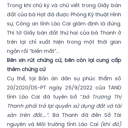
Trong khi chữ ký và chữ viết trong Giấy bán
đất của bà Hạt đã được Phòng Kỹ thuật Hình
sự, Công an tỉnh Lào Cai giám định là đúng.
Thì tờ Giấy bán đất thứ hai của bà Thanh ở
trên lại chỉ xuất hiện trong một thời gian
ngắn rồi “biến mất”…
Bên xin rút chứng cứ, bên còn lại cung cấp
thêm chứng cứ
Cụ thể, tại Bản án dân sự phúc thẩm số
20/2020/DS-PT ngày 25/9/2022 của TAND
tỉnh Lào Cai đã tuyên bố “
bà Trương Thị
Thanh phải trả lại quyền sử dụng đất và tài
sản trên đất....”.
Bà Thanh đã đến Sở Tài
nguyên và Môi trường tỉnh Lào Cai
(khi đó)