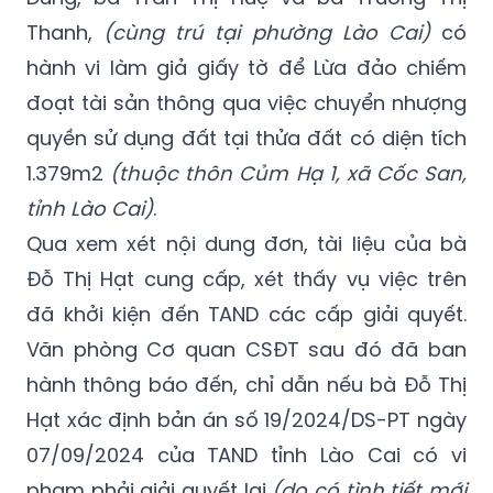
Thanh,
(cùng trú tại phường Lào Cai)
có
hành vi làm giả giấy tờ để Lừa đảo chiếm
đoạt tài sản thông qua việc chuyển nhượng
quyền sử dụng đất tại thửa đất có diện tích
1.379m2
(thuộc thôn Củm Hạ 1, xã Cốc San,
tỉnh Lào Cai)
.
Qua xem xét nội dung đơn, tài liệu của bà
Đỗ Thị Hạt cung cấp, xét thấy vụ việc trên
đã khởi kiện đến TAND các cấp giải quyết.
Văn phòng Cơ quan CSĐT sau đó đã ban
hành thông báo đến, chỉ dẫn nếu bà Đỗ Thị
Hạt xác định bản án số 19/2024/DS-PT ngày
07/09/2024 của TAND tỉnh Lào Cai có vi
phạm phải giải quyết lại
(do có tình tiết mới