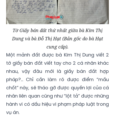
Tờ Giấy bán đất thứ nhất giữa bà Kim Thị
Dung và bà Đỗ Thị Hạt (Bản gốc do bà Hạt
cung cấp).
Một mảnh đất được bà Kim Thị Dung viết 2
tờ giấy bán đất viết tay cho 2 cá nhân khác
nhau, vậy đâu mới là giấy bán đất hợp
pháp?... Chỉ cần làm rõ được điểm “mấu
chốt” này, sẽ tháo gỡ được quyền lợi của cá
nhân liên quan cũng như “lột tả” được những
hành vi có dấu hiệu vi phạm pháp luật trong
vụ án.