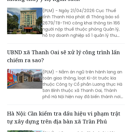
(PLM) - Ngày 21/04/2026 Cục Thuế
tỉnh Thanh Hóa phát đi Thông báo số
2679/TB-THO công khai thông tin 166
người nộp thuế thuộc phòng Quản lý,
hỗ trợ doanh nghiệp số 1 quản lý thu
còn nợ tiền thuế và các khoản thu
khác thuộc ngân sách nhà nước đến
UBND xã Thanh Oai sẽ xử lý công trình lấn
ngày 31/03/2026 với số tiền là
chiếm ra sao?
471.003.312.018 đồng. Người nộp thuế vi
phạm quy định tại điểm a khoản 1 Điều
(PLM) - Nằm án ngữ trên hành lang an
100 Luật Quản lý thuế số 38/2019/QH14
toàn giao thông, loạt Ki-ôt trước kia
và điểm g khoản 1 Điều 29 Nghị định số
thuộc Công ty Cổ phần Lương thực Hà
126/2020/NĐ-CP ngày 19/10/2020 của
Sơn Bình thuộc xã Thanh Oai, Thành
Chính phủ.
phố Hà Nội hiện nay đã biến thành nơi
kinh doanh xe máy, tiềm ẩn nguy cơ
cháy nổ. Đại diện UBND xã Thanh Oai
Hà Nội: Cần kiểm tra dấu hiệu vi phạm trật
cho biết, sẽ xử lý theo đúng quy định
tự xây dựng trên địa bàn xã Trần Phú
của pháp luật.