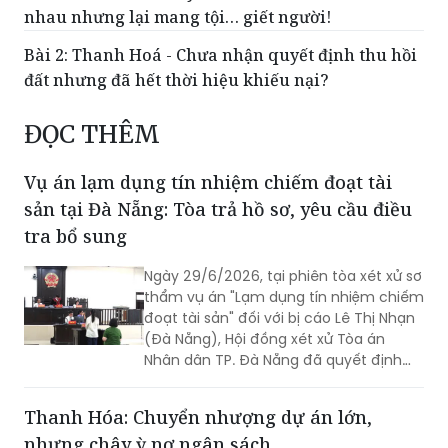
nhau nhưng lại mang tội… giết người!
Bài 2: Thanh Hoá - Chưa nhận quyết định thu hồi
đất nhưng đã hết thời hiệu khiếu nại?
ĐỌC THÊM
Vụ án lạm dụng tín nhiệm chiếm đoạt tài
sản tại Đà Nẵng: Tòa trả hồ sơ, yêu cầu điều
tra bổ sung
Ngày 29/6/2026, tại phiên tòa xét xử sơ
thẩm vụ án "Lạm dụng tín nhiệm chiếm
đoạt tài sản" đối với bị cáo Lê Thị Nhạn
(Đà Nẵng), Hội đồng xét xử Tòa án
Nhân dân TP. Đà Nẵng đã quyết định
trả hồ sơ, yêu cầu điều tra bổ sung do
nhận thấy nhiều vấn đề cốt lõi về tài
Thanh Hóa: Chuyển nhượng dự án lớn,
sản thế chấp và căn cứ buộc tội chưa
nhưng chây ỳ nợ ngân sách
được làm rõ.