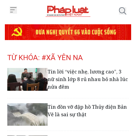
Trang chủ Tag
TỪ KHÓA: #XÃ YÊN NA
Tin lời “việc nhẹ, lương cao”, 3
nữ sinh lớp 8 rủ nhau bỏ nhà lúc
nửa đêm
Tin đồn vỡ đập hồ Thủy điện Bản
Vẽ là sai sự thật