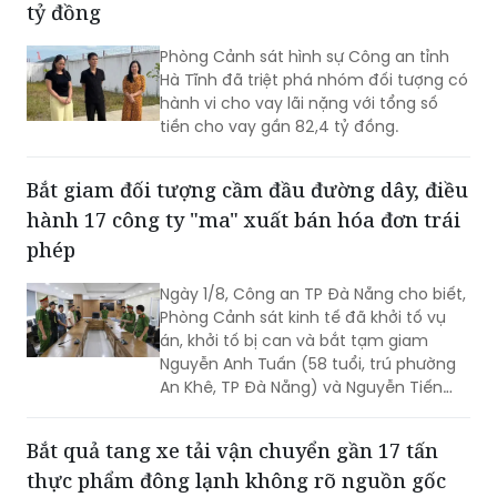
tỷ đồng
điều tra Công an TP HCM để điều tra
theo quy định.
Phòng Cảnh sát hình sự Công an tỉnh
Hà Tĩnh đã triệt phá nhóm đối tượng có
hành vi cho vay lãi nặng với tổng số
tiền cho vay gần 82,4 tỷ đồng.
Bắt giam đối tượng cầm đầu đường dây, điều
hành 17 công ty "ma" xuất bán hóa đơn trái
phép
Ngày 1/8, Công an TP Đà Nẵng cho biết,
Phòng Cảnh sát kinh tế đã khởi tố vụ
án, khởi tố bị can và bắt tạm giam
Nguyễn Anh Tuấn (58 tuổi, trú phường
An Khê, TP Đà Nẵng) và Nguyễn Tiến
Trãi (43 tuổi, trú TPHCM) để điều tra về
hành vi in, phát hành, mua bán trái
Bắt quả tang xe tải vận chuyển gần 17 tấn
phép hóa đơn.
thực phẩm đông lạnh không rõ nguồn gốc