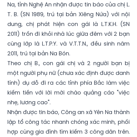
Na, tỉnh Nghệ An nhận được tin báo của chị L.
T. B. (SN 1989, trú tại bản Xiêng Nứa) với nội
dung, chị phát hiện con gái là L.T.K.H. (SN
2011) trốn đi khỏi nhà lúc giữa đêm với 2 bạn
cùng lớp là L.T.P.Y. và V.T.T.N., đều sinh năm
2011, trú tại bản Na Bón.
Theo chị B., con gái chị và 2 người bạn bị
một người phụ nữ (chưa xác định được danh
tính) dụ dỗ đi ra các tỉnh phía Bắc làm việc
kiếm tiền với lời mời chào quảng cáo "việc
nhẹ, lương cao".
Nhận được tin báo, Công an xã Yên Na thành
lập tổ công tác nhanh chóng xác minh, phối
hợp cùng gia đình tìm kiếm 3 công dân trên.