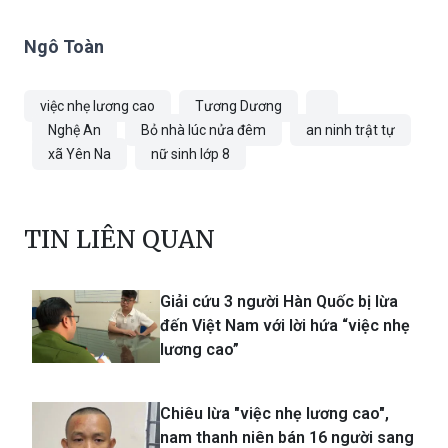
Ngô Toàn
việc nhẹ lương cao
Tương Dương
Nghệ An
Bỏ nhà lúc nửa đêm
an ninh trật tự
xã Yên Na
nữ sinh lớp 8
TIN LIÊN QUAN
Giải cứu 3 người Hàn Quốc bị lừa
đến Việt Nam với lời hứa “việc nhẹ
lương cao”
Chiêu lừa "việc nhẹ lương cao",
nam thanh niên bán 16 người sang