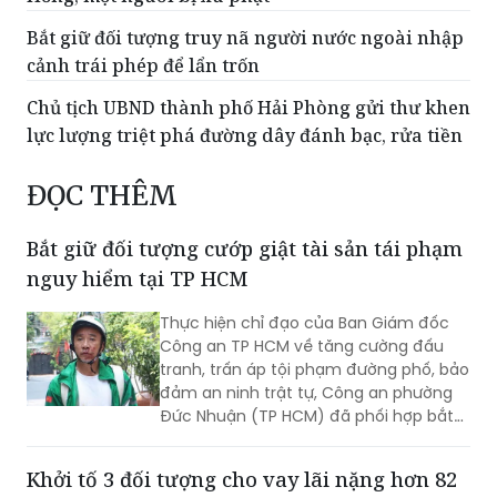
Bắt giữ đối tượng truy nã người nước ngoài nhập
cảnh trái phép để lẩn trốn
Chủ tịch UBND thành phố Hải Phòng gửi thư khen
lực lượng triệt phá đường dây đánh bạc, rửa tiền
ĐỌC THÊM
Bắt giữ đối tượng cướp giật tài sản tái phạm
nguy hiểm tại TP HCM
Thực hiện chỉ đạo của Ban Giám đốc
Công an TP HCM về tăng cường đấu
tranh, trấn áp tội phạm đường phố, bảo
đảm an ninh trật tự, Công an phường
Đức Nhuận (TP HCM) đã phối hợp bắt
giữ một đối tượng thực hiện hành vi
cướp giật tài sản, đồng thời chuyển vụ
Khởi tố 3 đối tượng cho vay lãi nặng hơn 82
việc đến Văn phòng Cơ quan Cảnh sát