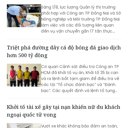
Sáng 1/8, lực lượng Quản lý thị trường
phối hợp với Công an TP Đồng Nai và Sở
Nông nghiệp và Môi trường TP Đồng Nai
làm việc với các đối tượng liên quan
đến vụ vận chuyển gần 17 tấn thực
phẩm đông lạnh không rõ nguồn gốc
xuất xứ, không có giấy tờ hợp pháp.
Triệt phá đường dây cá độ bóng đá giao dịch
hơn 500 tỷ đồng
Cơ quan Cảnh sát điều tra Công an TP
HCM đã khởi tố vụ án, khởi tố 35 bị can
và ra lệnh bắt tạm giam để điều tra về
các tội “Tổ chức đánh bạc” và “Đánh
bạc”. Các quyết định và lệnh tố tụng
đã được Viện KSND TP HCM phê chuẩn.
Khởi tố tài xế gây tại nạn khiến nữ du khách
ngoại quốc tử vong
Vượt xe khác không bảo đảm an toàn,