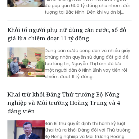
đã góp gần 600 tỷ đồng cho nhóm đối
tượng tại Bắc Ninh. Đến khi vụ án bị
phát hiện, còn 141 bị hại chưa được
hoàn trả khoảng 474 tỷ đồng.
Khởi tố người phụ nữ dùng căn cước, sổ đỏ
giả lừa chiếm đoạt 11 tỷ đồng
Dùng căn cước công dân và nhiều giấy
chứng nhận quyền sử dụng đất giả để
tạo lòng tin, Nguyễn Thị Lâm đã lừa
một người dân ở Ninh Bình vay tiền rồi
chiếm đoạt 11 tỷ đồng.
Khai trừ khỏi Đảng Thứ trưởng Bộ Nông
nghiệp và Môi trường Hoàng Trung và 4
đảng viên
Ban Bí thư quyết định thi hành kỷ luật
Khai trừ ra khỏi Đảng đối với Thứ trưởng
Bộ Nông nghiệp và Môi trường Hoàng