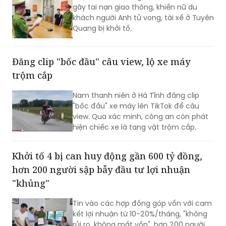
gây tai nạn giao thông, khiến nữ du
khách người Anh tử vong, tài xế ở Tuyên
Quang bị khởi tố.
Đăng clip "bốc đầu" câu view, lộ xe máy
trộm cắp
Nam thanh niên ở Hà Tĩnh đăng clip
"bốc đầu" xe máy lên TikTok để câu
view. Qua xác minh, công an còn phát
hiện chiếc xe là tang vật trộm cắp.​
Khởi tố 4 bị can huy động gần 600 tỷ đồng,
hơn 200 người sập bẫy đầu tư lợi nhuận
"khủng"
Tin vào các hợp đồng góp vốn với cam
kết lợi nhuận từ 10-20%/tháng, "không
rủi ro, không mất vốn", hơn 200 người