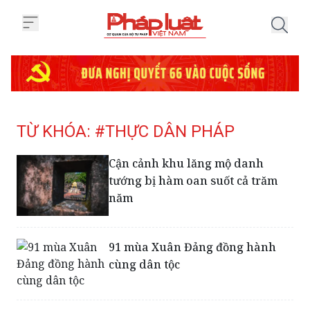
Trang chủ Tag
TỪ KHÓA: #THỰC DÂN PHÁP
Cận cảnh khu lăng mộ danh
tướng bị hàm oan suốt cả trăm
năm
91 mùa Xuân Đảng đồng hành
cùng dân tộc